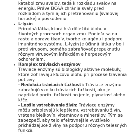
katabolizmu svalov, teda k rozkladu svalov na
energiu. Práve BCAA chránia svaly pred
rozkladom a tým aj ich pretrénovaniu (svalovej
horúčke) a poškodeniu.
L-lyzín
Prírodná látka, ktorá hrá dôležitú úlohu v
životných procesoch organizmu. Podieľa sa na
raste a oprave tkanív, tvorbe kolagénu i podpore
imunitného systému. L-lyzín je účinná látka v boji
proti vírusom, pomáha zabraňovať prepuknutiu
rôznym vírusovým infekciám a herpesovým
ochoreniam.
Komplex tráviacich enzýmov
Tráviace enzýmy sú biologicky aktívne molekuly,
ktoré zohrávajú kľúčovú úlohu pri procese trávenia
potravy.
- Redukcia tráviacich ťažkostí:
Tráviace enzýmu
zabraňujú vzniku tráviacich ťažkostí, ako je
napríklad pocitu ťažkosti po jedle, plynatosť alebo
kŕče.
- Lepšie vstrebávanie živín:
Tráviace enzýmy
môžu prispievajú k lepšiemu vstrebávaniu živín,
vrátane bielkovín, vitamínov a minerálov. Tým sa
zabezpečí, aby telo efektívnejšie využívalo
prichádzajúce živiny na podporu rôznych telesných
funkcií.