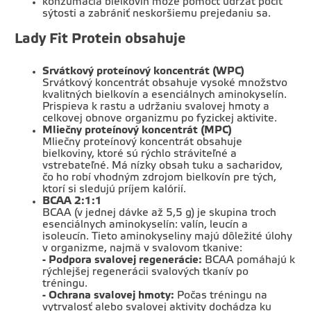
konzumácia bielkovín môže pomôcť udržať pocit
sýtosti a zabrániť neskoršiemu prejedaniu sa.
Lady Fit Protein obsahuje
Srvátkový proteínový koncentrát (WPC)
Srvátkový koncentrát obsahuje vysoké množstvo
kvalitných bielkovín a esenciálnych aminokyselín.
Prispieva k rastu a udržaniu svalovej hmoty a
celkovej obnove organizmu po fyzickej aktivite.
Mliečny proteínový koncentrát (MPC)
Mliečny proteínový koncentrát obsahuje
bielkoviny, ktoré sú rýchlo stráviteľné a
vstrebateľné. Má nízky obsah tuku a sacharidov,
čo ho robí vhodným zdrojom bielkovín pre tých,
ktorí si sledujú príjem kalórií.
BCAA 2:1:1
BCAA (v jednej dávke až 5,5 g) je skupina troch
esenciálnych aminokyselín: valín, leucín a
isoleucín. Tieto aminokyseliny majú dôležité úlohy
v organizme, najmä v svalovom tkanive:
- Podpora svalovej regenerácie:
BCAA pomáhajú k
rýchlejšej regenerácii svalových tkanív po
tréningu.
- Ochrana svalovej hmoty:
Počas tréningu na
vytrvalosť alebo svalovej aktivity dochádza ku