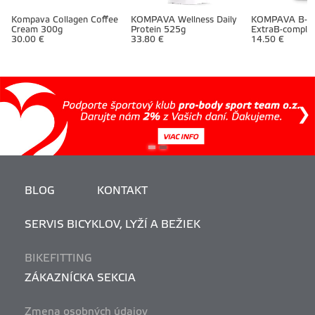
Kompava Collagen Coffee
KOMPAVA Wellness Daily
KOMPAVA B-co
Cream 300g
Protein 525g
ExtraB-comple
30.00 €
33.80 €
kaps
14.50 €
BLOG
KONTAKT
SERVIS BICYKLOV, LYŽÍ A BEŽIEK
BIKEFITTING
ZÁKAZNÍCKA SEKCIA
Zmena osobných údajov