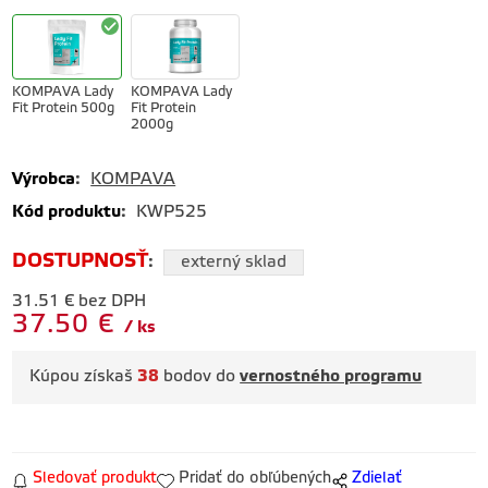
KOMPAVA Lady
KOMPAVA Lady
Fit Protein 500g
Fit Protein
2000g
Výrobca
:
KOMPAVA
Kód produktu
:
KWP525
DOSTUPNOSŤ
:
externý sklad
31.51
€
bez DPH
37.50
€
ks
Kúpou získaš
38
bodov do
vernostného programu
Sledovať produkt
Pridať do obľúbených
Zdielať