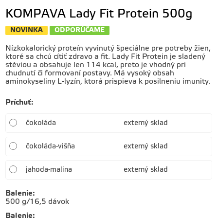
KOMPAVA Lady Fit Protein 500g
NOVINKA
ODPORÚČAME
Nízkokalorický proteín vyvinutý špeciálne pre potreby žien,
ktoré sa chcú cítiť zdravo a fit. Lady Fit Protein je sladený
stéviou a obsahuje len 114 kcal, preto je vhodný pri
chudnutí či formovaní postavy. Má vysoký obsah
aminokyseliny L-lyzín, ktorá prispieva k posilneniu imunity.
Príchuť
:
čokoláda
externý sklad
čokoláda-višňa
externý sklad
jahoda-malina
externý sklad
Balenie
:
500 g/16,5 dávok
Balenie
: