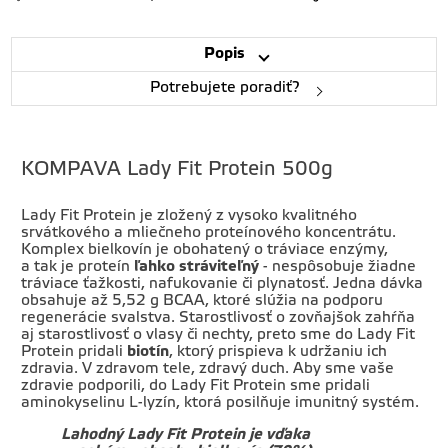
Popis
Potrebujete poradiť?
KOMPAVA Lady Fit Protein 500g
Lady Fit Protein je zložený z vysoko kvalitného
srvátkového a mliečneho proteínového koncentrátu.
Komplex bielkovín je obohatený o tráviace enzýmy,
a tak je proteín
ľahko stráviteľný
- nespôsobuje žiadne
tráviace ťažkosti, nafukovanie či plynatosť. Jedna dávka
obsahuje až 5,52 g BCAA, ktoré slúžia na podporu
regenerácie svalstva. Starostlivosť o zovňajšok zahŕňa
aj starostlivosť o vlasy či nechty, preto sme do Lady Fit
Protein pridali
biotín
, ktorý prispieva k udržaniu ich
zdravia. V zdravom tele, zdravý duch. Aby sme vaše
zdravie podporili, do Lady Fit Protein sme pridali
aminokyselinu L-lyzín, ktorá posilňuje imunitný systém.
Lahodný Lady Fit Protein je vďaka