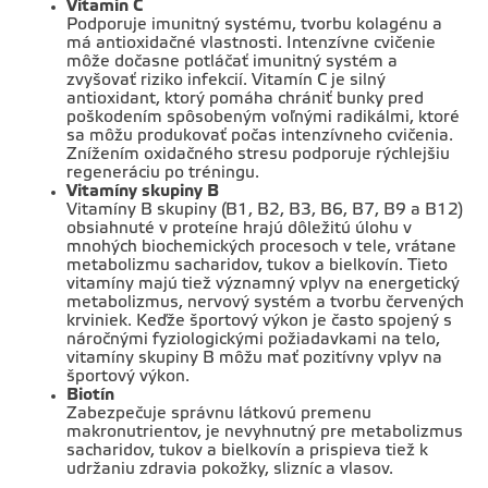
Vitamín C
Podporuje imunitný systému, tvorbu kolagénu a
má antioxidačné vlastnosti. Intenzívne cvičenie
môže dočasne potláčať imunitný systém a
zvyšovať riziko infekcií. Vitamín C je silný
antioxidant, ktorý pomáha chrániť bunky pred
poškodením spôsobeným voľnými radikálmi, ktoré
sa môžu produkovať počas intenzívneho cvičenia.
Znížením oxidačného stresu podporuje rýchlejšiu
regeneráciu po tréningu.
Vitamíny skupiny B
Vitamíny B skupiny (B1, B2, B3, B6, B7, B9 a B12)
obsiahnuté v proteíne hrajú dôležitú úlohu v
mnohých biochemických procesoch v tele, vrátane
metabolizmu sacharidov, tukov a bielkovín. Tieto
vitamíny majú tiež významný vplyv na energetický
metabolizmus, nervový systém a tvorbu červených
krviniek. Keďže športový výkon je často spojený s
náročnými fyziologickými požiadavkami na telo,
vitamíny skupiny B môžu mať pozitívny vplyv na
športový výkon.
Biotín
Zabezpečuje správnu látkovú premenu
makronutrientov, je nevyhnutný pre metabolizmus
sacharidov, tukov a bielkovín a prispieva tiež k
udržaniu zdravia pokožky, slizníc a vlasov.