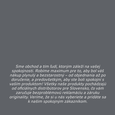
Sme obchod a tím ľudí, ktorým záleží na vašej
spokojnosti. Robíme maximum pre to, aby bol váš
nákup plynulý a bezstarostný – od objednania až po
doručenie, a predovšetkým, aby ste boli spokojní s
vaším produktom! Všetky naše produkty pochádzajú
od oficiálnych distribútorov pre Slovensko, čo vám
zaručuje bezproblémovú reklamáciu a záruku
originality. Veríme, že si u nás vyberiete a pridáte sa
k našim spokojným zákazníkom.