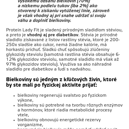
vysokému obsahu bielkovín (70%)
a nízkemu podielu tukov (iba 2%) ako
stvorený k získaniu vytúženej línie, zároveň
je však vhodný aj pri snahe udržať si svoju
váhu a doplniť bielkoviny.
Proteín Lady Fit je sladený prírodným sladidlom stéviou,
a preto je
vhodný aj pre diabetikov
. Stévia je prírodné
sladidlo získavané z listov rastliny stévia, ktoré je 200-
250x sladšie ako cukor, nemá žiadne kalórie, má
horkastú príchuť. Sladkú chuť spôsobujú zlúčeniny
glykozidy steviolu (samotná rastlina stévia obsahuje 6-
12% glykozidov steviolu, samotné sladidlo má však až
97% glykozidov steviolu). Využíva sa ako náhradné
sladidlo pre diabetikov a ľudí s nadváhou.
Bielkoviny sú jedným z kľúčových živín, ktoré
by ste mali po fyzickej aktivite prijať:
bielkoviny regenerujú svalstvo po fyzickom
výkone,
bielkoviny sú potrebné na tvorbu rôznych enzýmov
a hormónov, ktoré riadia metabolické procesy
vtele,
bielkoviny obnovujú energetické rezervy
vorganizme,