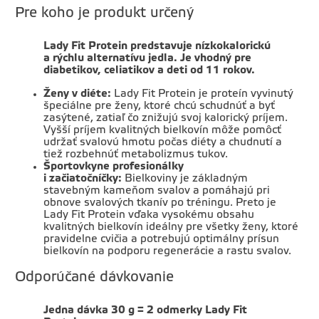
Pre koho je produkt určený
Lady Fit Protein predstavuje nízkokalorickú
a rýchlu alternatívu jedla. Je vhodný pre
diabetikov, celiatikov a deti od 11 rokov.
Ženy v
diéte:
Lady Fit Protein je proteín vyvinutý
špeciálne pre ženy, ktoré chcú schudnúť a byť
zasýtené, zatiaľ čo znižujú svoj kalorický príjem.
Vyšší príjem kvalitných bielkovín môže pomôcť
udržať svalovú hmotu počas diéty a chudnutí a
tiež rozbehnúť metabolizmus tukov.
Športovkyne profesionálky
i
začiatočníčky:
Bielkoviny je základným
stavebným kameňom svalov a pomáhajú pri
obnove svalových tkanív po tréningu. Preto je
Lady Fit Protein vďaka vysokému obsahu
kvalitných bielkovín ideálny pre všetky ženy, ktoré
pravidelne cvičia a potrebujú optimálny prísun
bielkovín na podporu regenerácie a rastu svalov.
Odporúčané dávkovanie
Jedna dávka 30 g = 2 odmerky Lady Fit