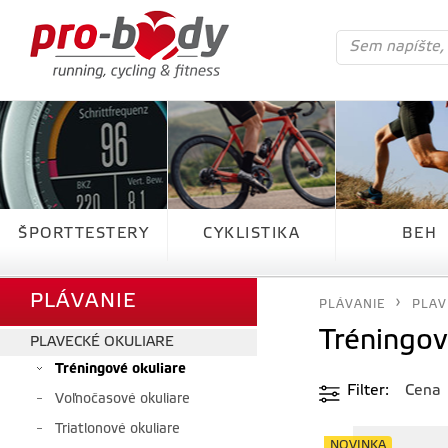
ŠPORTTESTERY
CYKLISTIKA
BEH
PLÁVANIE
PLÁVANIE
PLAV
Tréningov
PLAVECKÉ OKULIARE
Tréningové okuliare
Filter
Cena
Voľnočasové okuliare
Triatlonové okuliare
NOVINKA