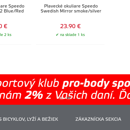
iare Speedo
Plavecké okuliare Speedo
 2 Blue/Red
Swedish Mirror smoke/silver
0 €
23.90 €
de 2 ks
na sklade 1 ks
 BICYKLOV, LYŽÍ A BEŽIEK
ZÁKAZNÍCKA SEKCIA