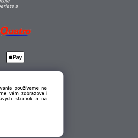
učuje
beriete a
dovania používame na
sme vám zobrazovali
bových stránok a na
.r.o.