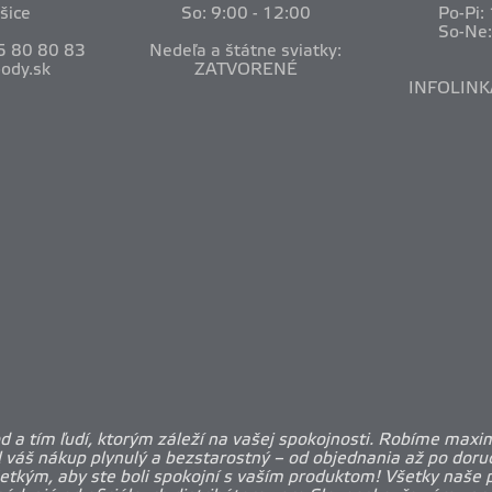
šice
So: 9:00 - 12:00
Po-Pi:
So-Ne
5 80 80 83
Nedeľa a štátne sviatky:
ody.sk
ZATVORENÉ
INFOLINK
 a tím ľudí, ktorým záleží na vašej spokojnosti. Robíme maxi
l váš nákup plynulý a bezstarostný – od objednania až po doruč
etkým, aby ste boli spokojní s vaším produktom! Všetky naše 