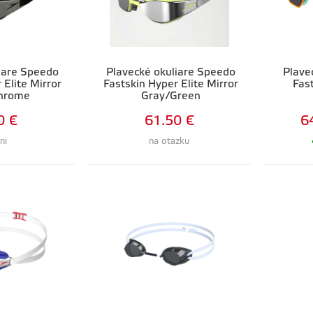
iare Speedo
Plavecké okuliare Speedo
Plave
 Elite Mirror
Fastskin Hyper Elite Mirror
Fas
Chrome
Gray/Green
0 €
61.50 €
6
ní
na otázku