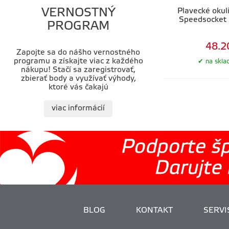
VERNOSTNÝ
Plavecké okul
Speedsocket
PROGRAM
48.2
Zapojte sa do nášho vernostného
programu a získajte viac z každého
na skla
nákupu! Stačí sa zaregistrovať,
zbierať body a využívať výhody,
ktoré vás čakajú
viac informácií
BLOG
KONTAKT
SERVIS