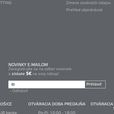
ITTING
Zmena osobných údajov
Prehľad objednávok
NOVINKY E-MAILOM
Zaregistrujte sa na odber noviniek
5€
a
získate
na svoj nákup!
Prihlásiť
Odhlásiť
OŠICE
OTVÁRACIA DOBA PREDAJŇA
OTVÁRACIA 
VUB banke
Po-Pi: 10
:00 - 18:00