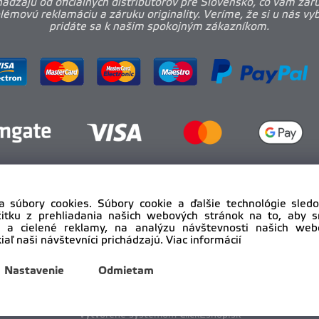
ádzajú od oficiálnych distribútorov pre Slovensko, čo vám zar
émovú reklamáciu a záruku originality. Veríme, že si u nás vy
pridáte sa k našim spokojným zákazníkom.
a súbory cookies. Súbory cookie a ďalšie technológie sle
žitku z prehliadania našich webových stránok na to, aby 
 a cielené reklamy, na analýzu návštevnosti našich we
iaľ naši návštevníci prichádzajú.
Viac informácií
yright © 2012 - 2025
pro-body.sk, All rights reserved | DAHA s
Nastavenie
Odmietam
Vytvorené systémom ClickEshop.sk