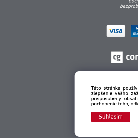
poch
bezprobl
Táto stránka použív
zlepšenie vášho zá
prispôsobený obsah
pochopenie toho, odk
Cop
Súhlasím