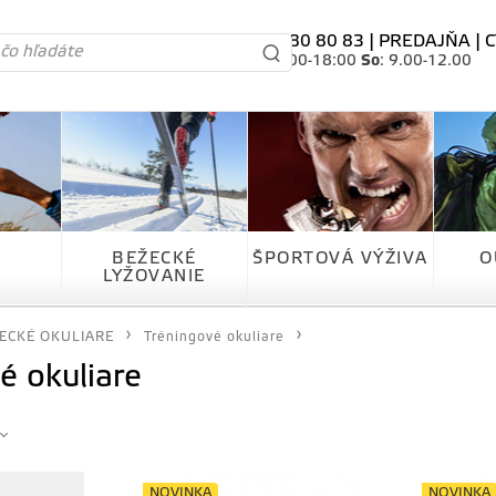
tel. 0905 80 80 83 |
PREDAJŇA
|
C
Po-Pia
: 10.00-18:00
So
: 9.00-12.00
BEŽECKÉ
ŠPORTOVÁ VÝŽIVA
O
LYŽOVANIE
ECKÉ OKULIARE
Tréningové okuliare
é okuliare
NOVINKA
NOVINKA