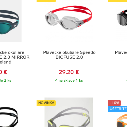
ké okuliare
Plavecké okuliare Speedo
Plave
E 2.0 MIRROR
BIOFUSE 2.0
elené
0 €
29.20 €
de 2 ks
na sklade 1 ks
NOVINKA
- 10%
UŠETRÍTE