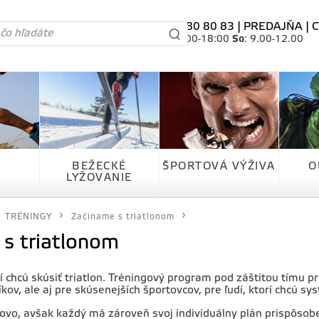
tel. 0905 80 80 83 |
PREDAJŇA
|
C
Po-Pia
: 10.00-18:00
So
: 9.00-12.00
BEŽECKÉ
ŠPORTOVÁ VÝŽIVA
O
LYŽOVANIE
TRÉNINGY
Začíname s triatlonom
s triatlonom
rí chcú skúsiť triatlon. Tréningový program pod záštitou tímu p
íkov, ale aj pre skúsenejších športovcov, pre ľudí, ktorí chcú
vo, avšak každý má zároveň svoj individuálny plán prispôsob