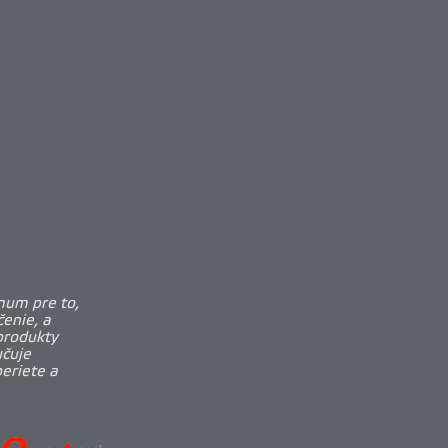
mum pre to,
enie, a
produkty
učuje
beriete a