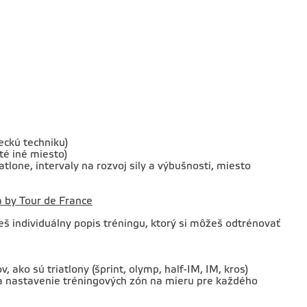
ckú techniku)
té iné miesto)
tlone, intervaly na rozvoj sily a výbušnosti, miesto
a by Tour de France
eš individuálny popis tréningu, ktorý si môžeš odtrénovať
ako sú triatlony (šprint, olymp, half-IM, IM, kros)
i a nastavenie tréningových zón na mieru pre každého