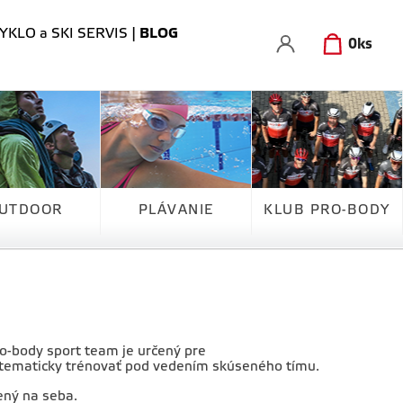
YKLO a SKI SERVIS
|
BLOG
0
ks
UTDOOR
PLÁVANIE
KLUB PRO-BODY
ro-body sport team je určený pre
 systematicky trénovať pod vedením skúseného tímu.
ený na seba.