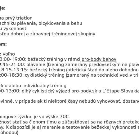
je:
na prvý triatlon
echniku plávania, bicyklovania a behu
kú výkonnosť
sťou dobrej a zábavnej tréningovej skupiny
am:
:
voľno
:00-19:00: bežecký tréning v rámci
pro-body behov
:45-21:00: plávanie (tréning zameraný predovšetkým na plave
8:15-19:15: bežecký tréning (atletický štadión alebo dohodnu
00-18:30: cyklistický tréning (zameraný na technické veci v tria
ľno alebo individuálny tréning
0-13:00: dlhý cyklistický výjazd
pro-body.sk a L’Etape Slovaki
ovinné, v prípade ak ti niektoré časy nebudú vyhovovať, dostan
.
ningové týždne je vo výške 70€.
nosť stať sa členom tímu a zúčastňovať sa na rôznych pretekov, 
ny. K dispozícii je aj meranie a testovanie bežeckej výkonnost
dohodou)