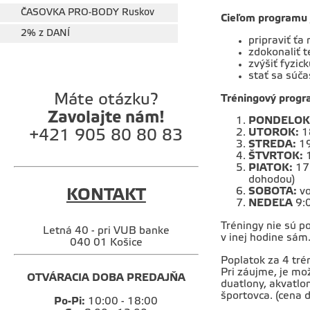
ČASOVKA PRO-BODY Ruskov
Cieľom programu 
2% z DANÍ
pripraviť ťa 
zdokonaliť t
zvýšiť fyzic
stať sa súča
Máte otázku?
Tréningový progr
Zavolajte nám!
PONDELOK
UTOROK:
18
+421 905 80 80 83
STREDA:
19
ŠTVRTOK:
1
PIATOK:
17:
dohodou)
SOBOTA:
vo
KONTAKT
NEDEĽA
9:0
Tréningy nie sú p
Letná 40 - pri VUB banke
v inej hodine sám
040 01 Košice
Poplatok za 4 tré
Pri záujme, je mož
OTVÁRACIA DOBA PREDAJŇA
duatlony, akvatlo
športovca. (cena 
Po-Pi:
10:00 - 18:00