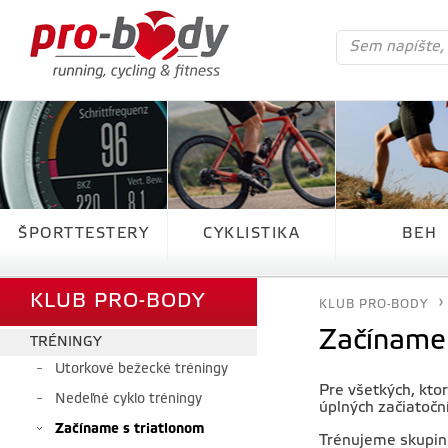
ŠPORTTESTERY
CYKLISTIKA
BEH
KLUB PRO-BODY
KLUB PRO-BODY
Začíname 
TRÉNINGY
Utorkové bežecké tréningy
Pre všetkých, kto
Nedeľné cyklo tréningy
úplných začiatočn
Začíname s triatlonom
Trénujeme skupino