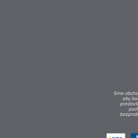
Sme obchod
aby bo
predovš
poch
bezprobl