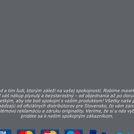
 a tím ľudí, ktorým záleží na vašej spokojnosti. Robíme maxi
l váš nákup plynulý a bezstarostný – od objednania až po doruč
etkým, aby ste boli spokojní s vaším produktom! Všetky naše 
ádzajú od oficiálnych distribútorov pre Slovensko, čo vám zar
émovú reklamáciu a záruku originality. Veríme, že si u nás vy
pridáte sa k našim spokojným zákazníkom.