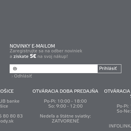
NOVINKY E-MAILOM
Zaregistrujte sa na odber noviniek
5€
a
získate
na svoj nákup!
Prihlásiť
Odhlásiť
OŠICE
OTVÁRACIA DOBA PREDAJŇA
OTVÁRACIA 
VUB banke
Po-Pi: 10
:00 - 18:00
šice
So: 9:00 - 12:00
Po-Pi:
So-Ne
5 80 80 83
Nedeľa a štátne sviatky:
ody.sk
ZATVORENÉ
INFOLINK