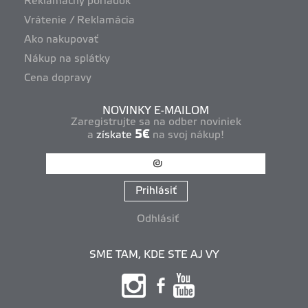
Reklamačný poriadok
Vrátenie / Reklamácia
Ako nakupovať
Nákup na splátky
Cena dopravy
NOVINKY E-MAILOM
Zaregistrujte sa na odber noviniek
5€
a
získate
na svoj nákup!
Prihlásiť
Odhlásiť
SME TAM, KDE STE AJ VY