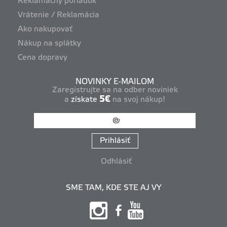
Reklamačný poriadok
Vrátenie / Reklamácia
Ako nakupovať
Nákup na splátky
Cena dopravy
NOVINKY E-MAILOM
Zaregistrujte sa na odber noviniek
5€
a
získate
na svoj nákup!
Prihlásiť
Odhlásiť
SME TAM, KDE STE AJ VY