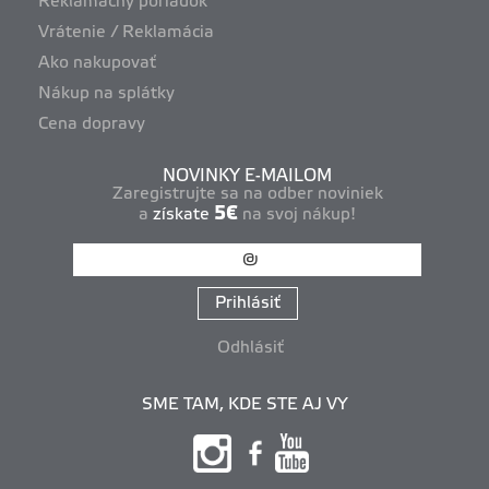
Reklamačný poriadok
Vrátenie / Reklamácia
Ako nakupovať
Nákup na splátky
Cena dopravy
NOVINKY E-MAILOM
Zaregistrujte sa na odber noviniek
5€
a
získate
na svoj nákup!
Prihlásiť
Odhlásiť
SME TAM, KDE STE AJ VY