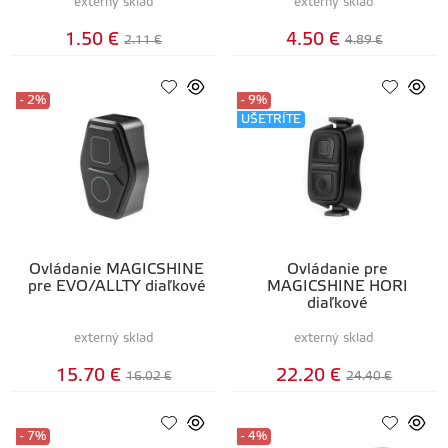
externý sklad
externý sklad
1.50 €
4.50 €
2.11 €
4.89 €
- 2%
- 9%
UŠETRÍTE
Ovládanie MAGICSHINE
Ovládanie pre
pre EVO/ALLTY diaľkové
MAGICSHINE HORI
diaľkové
externý sklad
externý sklad
15.70 €
22.20 €
16.02 €
24.40 €
- 7%
- 4%