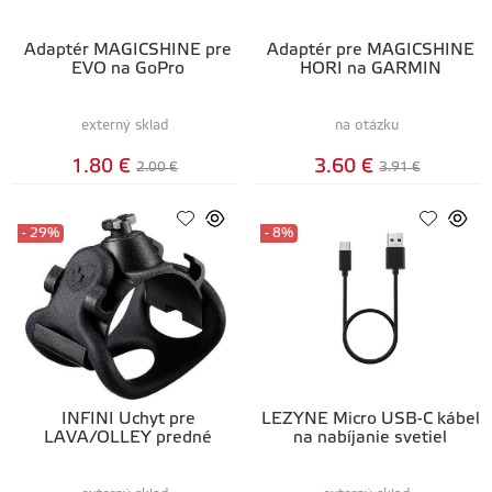
Adaptér MAGICSHINE pre
Adaptér pre MAGICSHINE
EVO na GoPro
HORI na GARMIN
externý sklad
na otázku
1.80 €
3.60 €
2.00 €
3.91 €
- 29%
- 8%
INFINI Úchyt pre
LEZYNE Micro USB-C kábel
LAVA/OLLEY predné
na nabíjanie svetiel