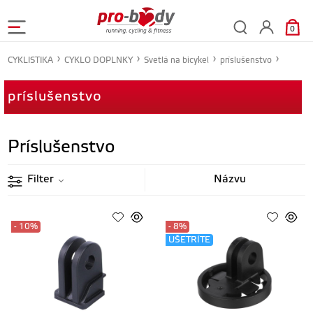
0
CYKLISTIKA
CYKLO DOPLNKY
Svetlá na bicykel
príslušenstvo
príslušenstvo
Príslušenstvo
Filter
- 10%
- 8%
UŠETRÍTE