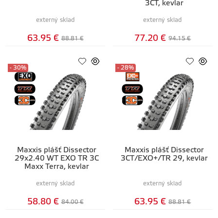
3CT, kevlar
externý sklad
externý sklad
63.95 €
77.20 €
88.81 €
94.15 €
- 30%
- 28%
Maxxis plášť Dissector
Maxxis plášť Dissector
29x2.40 WT EXO TR 3C
3CT/EXO+/TR 29, kevlar
Maxx Terra, kevlar
externý sklad
externý sklad
58.80 €
63.95 €
84.00 €
88.81 €