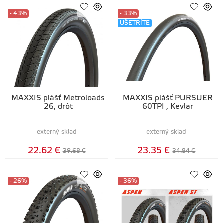
- 43%
- 33%
UŠETRÍTE
MAXXIS plášť Metroloads
MAXXIS plášť PURSUER
26, drôt
60TPI , Kevlar
externý sklad
externý sklad
22.62 €
23.35 €
39.68 €
34.84 €
- 26%
- 36%