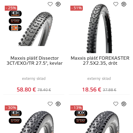
- 25%
- 51%
Maxxis plášť Dissector
Maxxis plášť FOREKASTER
3CT/EXO/TR 27.5", kevlar
27.5X2.35, drôt
externý sklad
externý sklad
58.80 €
18.56 €
78.40 €
37.88 €
- 30%
- 13%