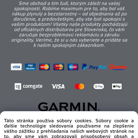
Sme obchod a tím ľudí, ktorým záleží na vašej
spokojnosti. Robíme maximum pre to, aby bol váš
nákup plynulý a bezstarostný – od objednania až po
doručenie, a predovšetkým, aby ste boli spokojní s
vaším produktom! Všetky naše produkty pochádzajú
od oficiálnych distribútorov pre Slovensko, čo vám
zaručuje bezproblémovú reklamáciu a záruku
originality. Veríme, že si u nás vyberiete a pridáte sa
k našim spokojným zákazníkom.
Táto stránka používa súbory cookies. Súbory cookie a
ďalšie technológie sledovania používame na zlepšenie
Copyright © 2012 - 2025
pro-body.sk, All rights
vášho zážitku z prehliadania našich webových stránok na
reserved | DAHA s.r.o.
to, aby sme vám zobrazovali prispôsobený obsah a