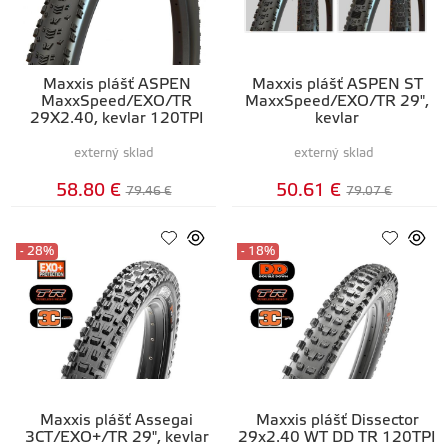
Maxxis plášť ASPEN
Maxxis plášť ASPEN ST
MaxxSpeed/EXO/TR
MaxxSpeed/EXO/TR 29",
29X2.40, kevlar 120TPI
kevlar
externý sklad
externý sklad
58.80 €
50.61 €
79.46 €
79.07 €
- 28%
- 18%
Maxxis plášť Assegai
Maxxis plášť Dissector
3CT/EXO+/TR 29", kevlar
29x2.40 WT DD TR 120TPI