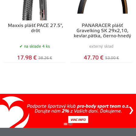
Maxxis plášť PACE 27.5",
PANARACER plášť
drôt
Gravelking SK 29x2,10,
kevlar.pätka, čierno-hnedý
na sklade 4 ks
externý sklad
17.98 €
47.70 €
38.26 €
53.00 €