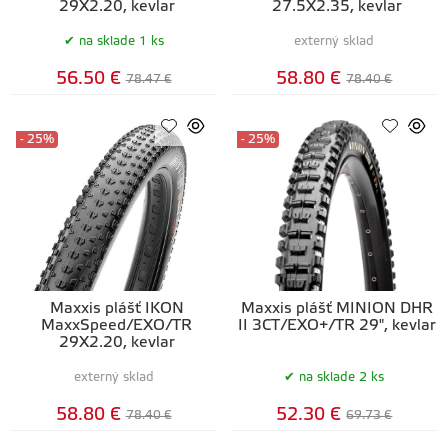
29X2.20, kevlar
27.5X2.35, kevlar
na sklade 1 ks
externý sklad
56.50 €
58.80 €
78.47 €
78.40 €
- 25%
- 25%
Maxxis plášť IKON
Maxxis plášť MINION DHR
MaxxSpeed/EXO/TR
II 3CT/EXO+/TR 29", kevlar
29X2.20, kevlar
externý sklad
na sklade 2 ks
58.80 €
52.30 €
78.40 €
69.73 €