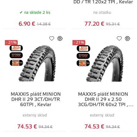
DD / TR 120x2 TPI , Kevlar
na sklade 2 ks
na otázku
6.90 €
77.20 €
14.38 €
95.31 €
- 21%
- 21%
MAXXIS plášť MINION
MAXXIS plášť MINION
DHR II 29 3CT/DH/TR
DHR II 29 x 2.50
60TPI , Kevlar
3CG/DH/TR 60x2 TPI ,
Kevlar
externý sklad
externý sklad
74.53 €
74.53 €
94.34 €
94.34 €