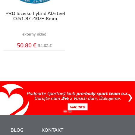
PRO ložisko hybrid Al/steel
O:51.8/I:40/H:8mm
externý sklad
50.80 €
54.62 €
BLOG
KONTAKT