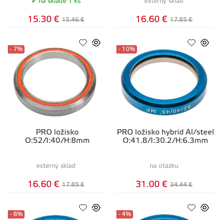
na sklade 1 ks
externý sklad
15.30 €
16.60 €
15.46 €
17.85 €
- 7%
- 10%
PRO ložisko
PRO ložisko hybrid Al/steel
O:52/I:40/H:8mm
O:41.8/I:30.2/H:6.3mm
externý sklad
na otázku
16.60 €
31.00 €
17.85 €
34.44 €
- 8%
- 4%