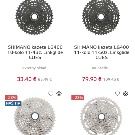
SHIMANO kazeta LG400
SHIMANO kazeta LG400
10-kolo 11-43z. Linkglide
11-kolo 11-50z. Linkglide
CUES
CUES
externý sklad
na otázku
33.40 €
79.90 €
65.49 €
109.45 €
- 23%
- 23%
NÁŠ TIP