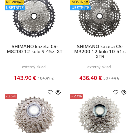
NOVINKA
NOVINKA
UŠETRÍTE
UŠETRÍTE
SHIMANO kazeta CS-
SHIMANO kazeta CS-
M8200 12-kolo 9-45z. XT
M9200 12-kolo 10-51z.
XTR
externý sklad
externý sklad
143.90 €
436.40 €
184.49 €
507.44 €
- 25%
- 27%