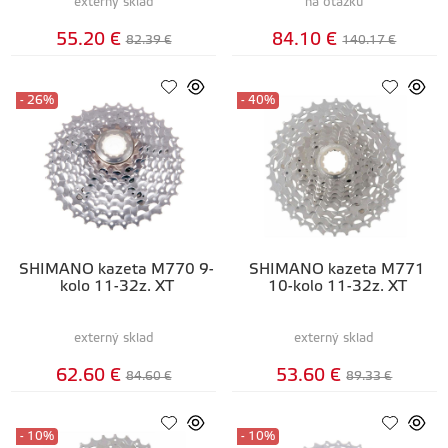
externý sklad
na otázku
55.20 €
84.10 €
82.39 €
140.17 €
- 26%
- 40%
SHIMANO kazeta M770 9-
SHIMANO kazeta M771
kolo 11-32z. XT
10-kolo 11-32z. XT
externý sklad
externý sklad
62.60 €
53.60 €
84.60 €
89.33 €
- 10%
- 10%