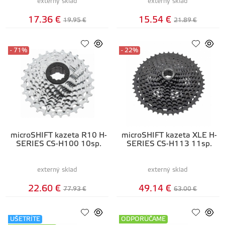
externý sklad
externý sklad
17.36 €
15.54 €
19.95 €
21.89 €
- 71%
- 22%
microSHIFT kazeta R10 H-
microSHIFT kazeta XLE H-
SERIES CS-H100 10sp.
SERIES CS-H113 11sp.
externý sklad
externý sklad
22.60 €
49.14 €
77.93 €
63.00 €
UŠETRÍTE
ODPORÚČAME