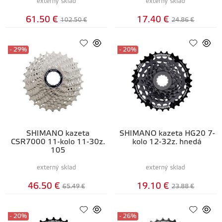
externý sklad
externý sklad
61.50 €
17.40 €
102.50 €
24.86 €
- 29%
- 20%
SHIMANO kazeta
SHIMANO kazeta HG20 7-
CSR7000 11-kolo 11-30z.
kolo 12-32z. hnedá
105
externý sklad
externý sklad
46.50 €
19.10 €
65.49 €
23.88 €
- 20%
- 26%