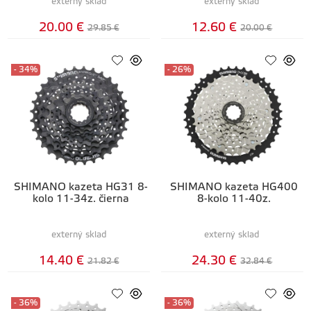
externý sklad
externý sklad
20.00 €
12.60 €
29.85 €
20.00 €
- 34%
- 26%
SHIMANO kazeta HG31 8-
SHIMANO kazeta HG400
kolo 11-34z. čierna
8-kolo 11-40z.
externý sklad
externý sklad
14.40 €
24.30 €
21.82 €
32.84 €
- 36%
- 36%