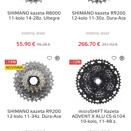
SHIMANO kazeta R8000
SHIMANO kazeta R9200
11-kolo 14-28z. Ultegra
12-kolo 11-30z. Dura-Ace
externý sklad
externý sklad
55.90 €
266.70 €
96.38 €
341.92 €
- 14%
- 12%
NOVINKA
SHIMANO kazeta R9200
microSHIFT Kazeta
12-kolo 11-34z. Dura-Ace
ADVENT X ALU CS-G104
10-kolo, 11-48 z.