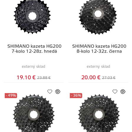
SHIMANO kazeta HG200
SHIMANO kazeta HG200
7-kolo 12-28z. hnedá
8-kolo 12-32z. čierna
externý sklad
externý sklad
19.10 €
20.00 €
23.88 €
27.03 €
- 49%
- 36%