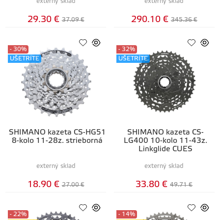
externý sklad
externý sklad
29.30 €
290.10 €
37.09 €
345.36 €
- 30%
- 32%
UŠETRÍTE
UŠETRÍTE
SHIMANO kazeta CS-HG51
SHIMANO kazeta CS-
8-kolo 11-28z. strieborná
LG400 10-kolo 11-43z.
Linkglide CUES
externý sklad
externý sklad
18.90 €
33.80 €
27.00 €
49.71 €
- 22%
- 14%