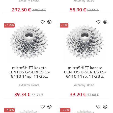
externý sklad
externý sklad
292.50 €
56.90 €
340.12 €
64.66 €
- 12%
- 9%
microSHIFT kazeta
microSHIFT kazeta
CENTOS G-SERIES CS-
CENTOS G-SERIES CS-
G110 11sp. 11-25z.
G110 11sp. 11-28 z.
externý sklad
externý sklad
39.34 €
39.20 €
44.71 €
43.08 €
- 43%
- 22%