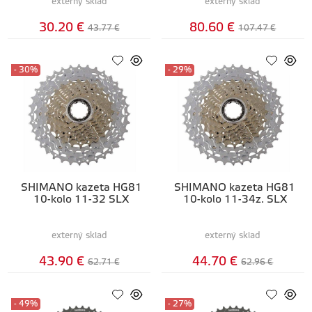
externý sklad
externý sklad
30.20 €
80.60 €
43.77 €
107.47 €
- 30%
- 29%
SHIMANO kazeta HG81
SHIMANO kazeta HG81
10-kolo 11-32 SLX
10-kolo 11-34z. SLX
externý sklad
externý sklad
43.90 €
44.70 €
62.71 €
62.96 €
- 49%
- 27%