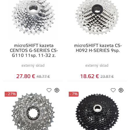
microSHIFT kazeta
microSHIFT kazeta CS-
CENTOS G-SERIES CS-
H092 H-SERIES 9sp.
G110 11sp. 11-32 z.
externý sklad
externý sklad
27.80 €
18.62 €
48.77 €
23.87 €
- 27%
- 7%