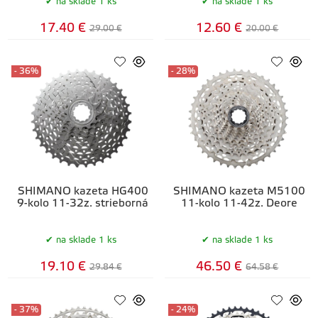
na sklade 1 ks
na sklade 1 ks
17.40 €
12.60 €
29.00 €
20.00 €
- 36%
- 28%
SHIMANO kazeta HG400
SHIMANO kazeta M5100
9-kolo 11-32z. strieborná
11-kolo 11-42z. Deore
na sklade 1 ks
na sklade 1 ks
19.10 €
46.50 €
29.84 €
64.58 €
- 37%
- 24%