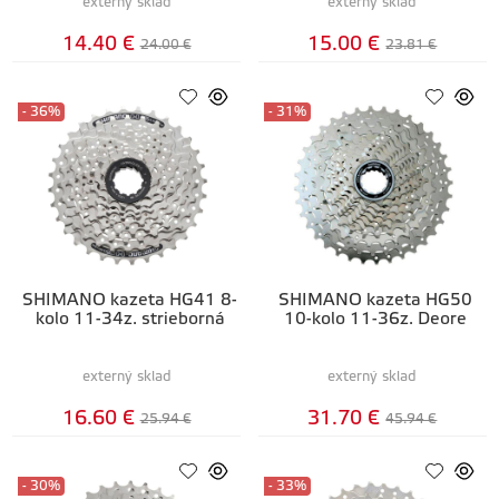
externý sklad
externý sklad
14.40 €
15.00 €
24.00 €
23.81 €
- 36%
- 31%
SHIMANO kazeta HG41 8-
SHIMANO kazeta HG50
kolo 11-34z. strieborná
10-kolo 11-36z. Deore
externý sklad
externý sklad
16.60 €
31.70 €
25.94 €
45.94 €
- 30%
- 33%