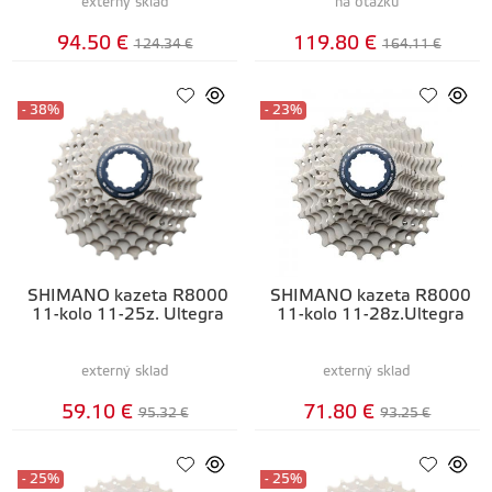
externý sklad
na otázku
94.50 €
119.80 €
124.34 €
164.11 €
- 38%
- 23%
SHIMANO kazeta R8000
SHIMANO kazeta R8000
11-kolo 11-25z. Ultegra
11-kolo 11-28z.Ultegra
externý sklad
externý sklad
59.10 €
71.80 €
95.32 €
93.25 €
- 25%
- 25%