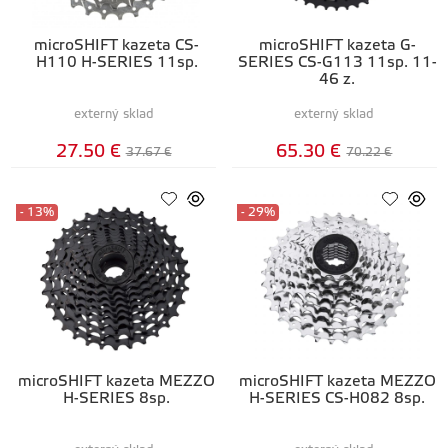
microSHIFT kazeta CS-
microSHIFT kazeta G-
H110 H-SERIES 11sp.
SERIES CS-G113 11sp. 11-
46 z.
externý sklad
externý sklad
27.50 €
65.30 €
37.67 €
70.22 €
- 13%
- 29%
microSHIFT kazeta MEZZO
microSHIFT kazeta MEZZO
H-SERIES 8sp.
H-SERIES CS-H082 8sp.