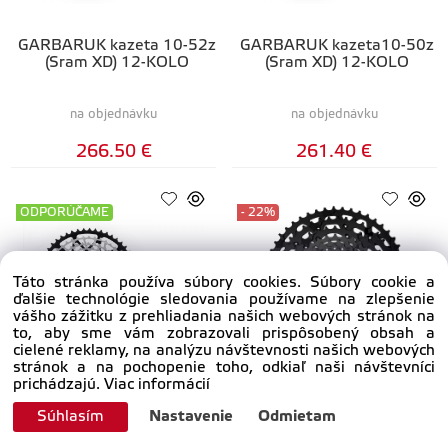
GARBARUK kazeta 10-52z
GARBARUK kazeta10-50z
(Sram XD) 12-KOLO
(Sram XD) 12-KOLO
na objednávku
na objednávku
266.50 €
261.40 €
ODPORÚČAME
- 22%
Táto stránka používa súbory cookies. Súbory cookie a
ďalšie technológie sledovania používame na zlepšenie
vášho zážitku z prehliadania našich webových stránok na
to, aby sme vám zobrazovali prispôsobený obsah a
cielené reklamy, na analýzu návštevnosti našich webových
stránok a na pochopenie toho, odkiaľ naši návštevníci
GARBARUK kazeta11-52z
SHIMANO kazeta CS-
prichádzajú.
Viac informácií
(Shimano HG) 12-KOLO
LG700 11-kolo 11-50z.
Linkglide CUES
Súhlasím
Nastavenie
Odmietam