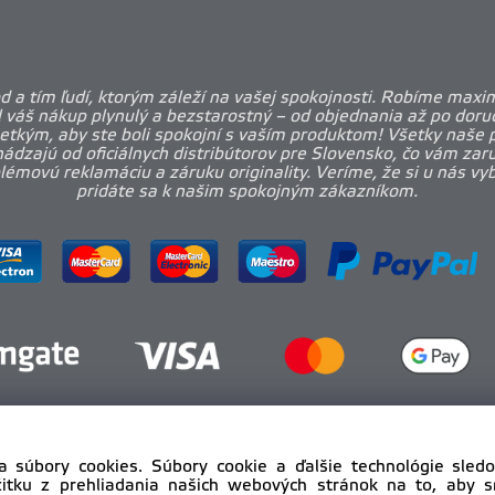
 a tím ľudí, ktorým záleží na vašej spokojnosti. Robíme maxi
l váš nákup plynulý a bezstarostný – od objednania až po doruč
etkým, aby ste boli spokojní s vaším produktom! Všetky naše 
ádzajú od oficiálnych distribútorov pre Slovensko, čo vám zar
émovú reklamáciu a záruku originality. Veríme, že si u nás vy
pridáte sa k našim spokojným zákazníkom.
a súbory cookies. Súbory cookie a ďalšie technológie sle
žitku z prehliadania našich webových stránok na to, aby 