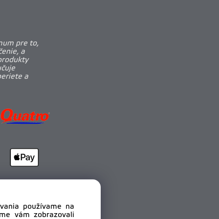
mum pre to,
enie, a
produkty
učuje
beriete a
dovania používame na
sme vám zobrazovali