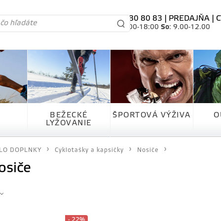
tel. 0905 80 80 83 |
PREDAJŇA
|
C
Po-Pia
: 10.00-18:00
So
: 9.00-12.00
BEŽECKÉ
ŠPORTOVÁ VÝŽIVA
O
LYŽOVANIE
LO DOPLNKY
Cyklotašky a kapsičky
Nosiče
osiče
- 22%