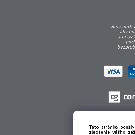
Sme obchod
aby bo
predovš
poch
bezprobl
Táto stránka použív
zlepšenie vášho zá