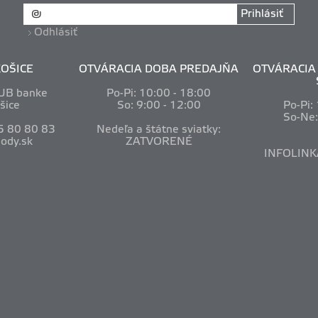
Prihlásiť
Odhlásiť
OŠICE
OTVÁRACIA DOBA PREDAJŇA
OTVÁRACIA 
VUB banke
Po-Pi: 10
:00 - 18:00
šice
So: 9:00 - 12:00
Po-Pi:
So-Ne
5 80 80 83
Nedeľa a štátne sviatky:
ody.sk
ZATVORENÉ
INFOLINK