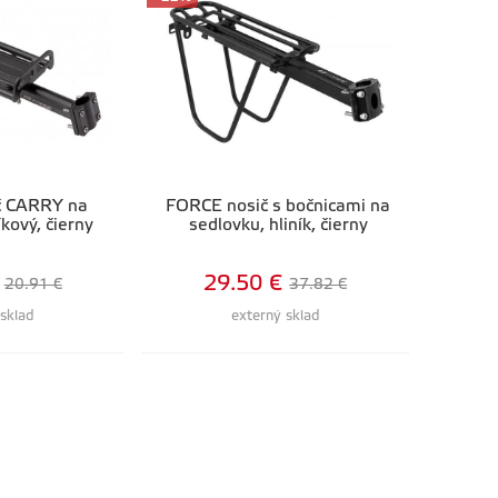
č CARRY na
FORCE nosič s bočnicami na
íkový, čierny
sedlovku, hliník, čierny
29.50 €
20.91 €
37.82 €
 sklad
externý sklad