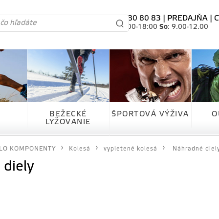
tel. 0905 80 80 83 |
PREDAJŇA
|
C
Po-Pia
: 10.00-18:00
So
: 9.00-12.00
BEŽECKÉ
ŠPORTOVÁ VÝŽIVA
O
LYŽOVANIE
LO KOMPONENTY
Kolesá
vypletené kolesá
Náhradné diel
diely