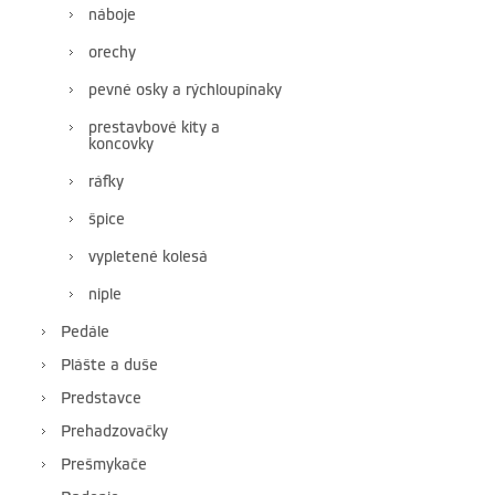
náboje
orechy
pevné osky a rýchloupínaky
prestavbové kity a
koncovky
ráfky
špice
vypletené kolesá
niple
Pedále
Plášte a duše
Predstavce
Prehadzovačky
Prešmykače