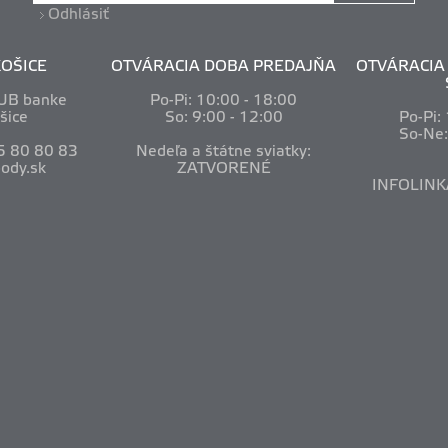
Odhlásiť
OŠICE
OTVÁRACIA DOBA PREDAJŇA
OTVÁRACIA 
VUB banke
Po-Pi: 10
:00 - 18:00
šice
So: 9:00 - 12:00
Po-Pi:
So-Ne
5 80 80 83
Nedeľa a štátne sviatky:
ody.sk
ZATVORENÉ
INFOLINK