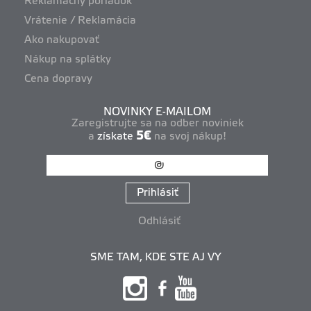
Reklamačný poriadok
Vrátenie / Reklamácia
Ako nakupovať
Nákup na splátky
Cena dopravy
NOVINKY E-MAILOM
Zaregistrujte sa na odber noviniek
5€
a
získate
na svoj nákup!
Prihlásiť
Odhlásiť
SME TAM, KDE STE AJ VY