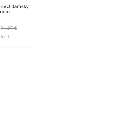
 EVO dámsky
loom
91.97 €
sklad