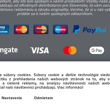
etkým, aby ste boli spokojní s vaším produktom! Všetky naše 
ádzajú od oficiálnych distribútorov pre Slovensko, čo vám zar
émovú reklamáciu a záruku originality. Veríme, že si u nás vy
pridáte sa k našim spokojným zákazníkom.
a súbory cookies. Súbory cookie a ďalšie technológie sle
žitku z prehliadania našich webových stránok na to, aby 
 a cielené reklamy, na analýzu návštevnosti našich we
iaľ naši návštevníci prichádzajú.
Viac informácií
yright © 2012 - 2025
pro-body.sk, All rights reserved | DAHA s
Nastavenie
Odmietam