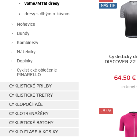
voľné/MTB dresy
NÁŠ TIP
dresy s dlhým rukávom
Nohavice
Bundy
Kombinézy
Nátelníky
Cyklistický 
Doplnky
DISCOVER Z2 |
Cyklistické oblečenie
PINARELLO
64.50 €
CYKLISTICKÉ PRILBY
externý 
CYKLISTICKÉ TRETRY
CYKLOPOČÍTAČE
- 54%
CYKLOTRENAŽÉRY
CYKLISTICKÉ BATOHY
CYKLO FĽAŠE A KOŠIKY