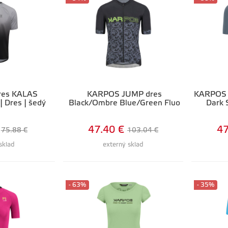
dres KALAS
KARPOS JUMP dres
KARPOS 
 Dres | šedý
Black/Ombre Blue/Green Fluo
Dark 
47.40 €
47
75.88 €
103.04 €
sklad
externý sklad
- 63%
- 35%