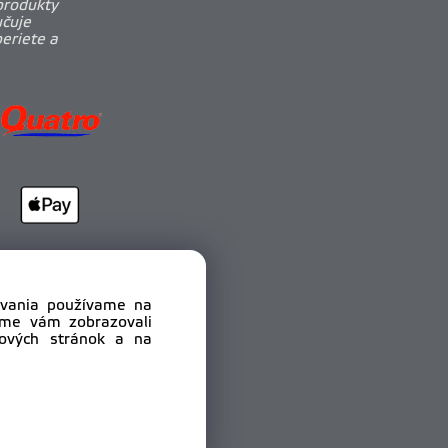
produkty
učuje
beriete a
dovania používame na
sme vám zobrazovali
bových stránok a na
.r.o.