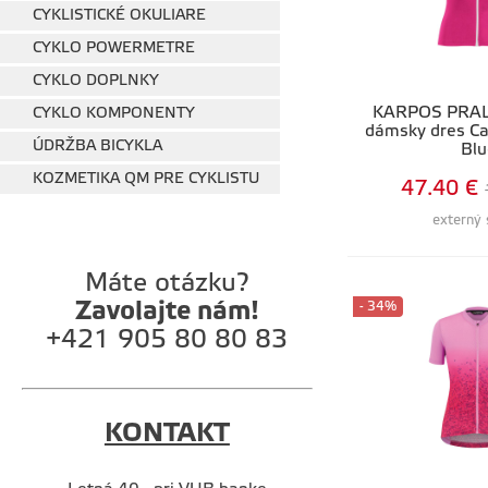
CYKLISTICKÉ OKULIARE
CYKLO POWERMETRE
CYKLO DOPLNKY
KARPOS PRA
CYKLO KOMPONENTY
dámsky dres C
ÚDRŽBA BICYKLA
Bl
KOZMETIKA QM PRE CYKLISTU
47.40 €
externý 
Máte otázku?
Zavolajte nám!
- 34%
+421 905 80 80 83
KONTAKT