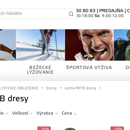
tel. 0905 80 80 83 |
PREDAJŇA
|
C
Po-Pia
: 10.00-18:00
So
: 9.00-12.00
BEŽECKÉ
ŠPORTOVÁ VÝŽIVA
O
LYŽOVANIE
LISTICKÉ OBLEČENIE
Dresy
voľné/MTB dresy
B dresy
ie
Veľkosť
Výrobca
Cena
- 54%
- 58%