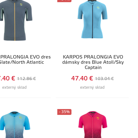
PRALONGIA EVO dres
KARPOS PRALONGIA EVO
Slate/North Atlantic
dámsky dres Blue Atoll/Sky
Captain
.40 €
47.40 €
112.86 €
103.04 €
externý sklad
externý sklad
- 35%