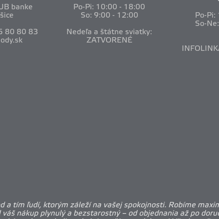
VUB banke
Po-Pi: 10
:00 - 18:00
šice
So: 9:00 - 12:00
Po-Pi:
So-Ne
5 80 80 83
Nedeľa a štátne sviatky:
ody.sk
ZATVORENÉ
INFOLINK
 a tím ľudí, ktorým záleží na vašej spokojnosti. Robíme maxi
l váš nákup plynulý a bezstarostný – od objednania až po doruč