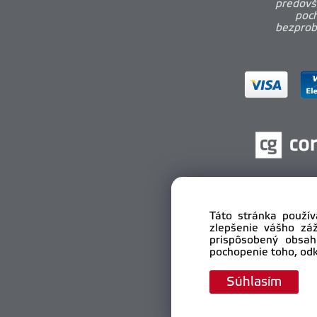
predovš
poch
bezprobl
Táto stránka použív
zlepšenie vášho zá
prispôsobený obsah
pochopenie toho, odk
Cop
Súhlasím