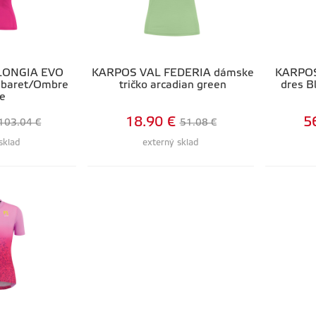
LONGIA EVO
KARPOS VAL FEDERIA dámske
KARPOS
abaret/Ombre
tričko arcadian green
dres B
ue
18.90 €
5
103.04 €
51.08 €
sklad
externý sklad