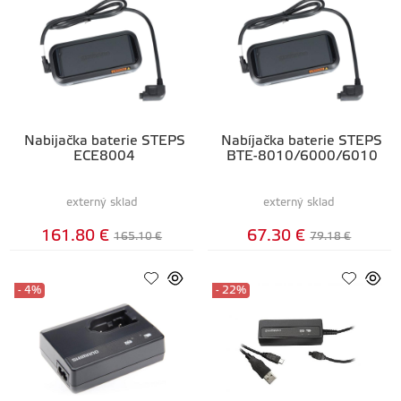
Nabijačka baterie STEPS
Nabíjačka baterie STEPS
ECE8004
BTE-8010/6000/6010
externý sklad
externý sklad
161.80 €
67.30 €
165.10 €
79.18 €
- 4%
- 22%