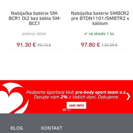
Nabíjačka batérie SM-
Nabíjačka batérie SMBCR2
BCR1 Di2 bez kábla SM-
pre BTDN1101/SMBTR2 s
BCC1
káblom
externý sklad
na sklade 1 ks
91.30 €
97.80 €
95.10 €
125.39 €
BLOG
KONTAKT