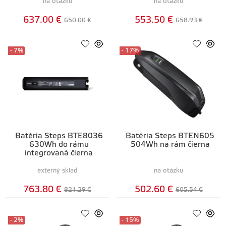
na otázku
na otázku
637.00 €
553.50 €
650.00 €
658.93 €
- 7%
- 17%
Batéria Steps BTE8036
Batéria Steps BTEN605
630Wh do rámu
504Wh na rám čierna
integrovaná čierna
externý sklad
na otázku
763.80 €
502.60 €
821.29 €
605.54 €
- 2%
- 15%