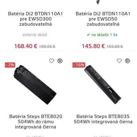
Batéria Di2 BTDN110A1
Batéria Di2 BTDN110A1
pre EWSD300
pre EWSD50
zabudovateľná
zabudovateľná
externý sklad
na sklade 1 ks
168.40 €
145.80 €
185.06 €
165.68 €
- 2%
- 16%
Batéria Steps BTE8020
Batéria Steps BTE8035
504Wh do rámu
504Wh integrovaná čierna
integrovaná čierna