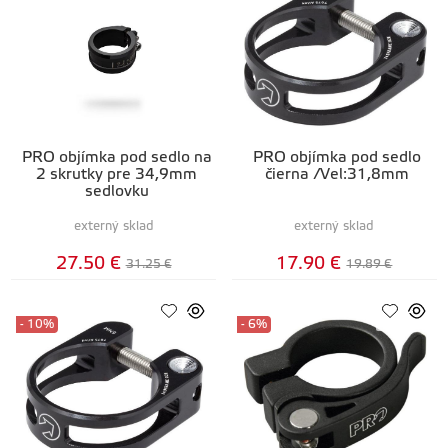
PRO objímka pod sedlo na
PRO objímka pod sedlo
2 skrutky pre 34,9mm
čierna /Vel:31,8mm
sedlovku
externý sklad
externý sklad
27.50 €
17.90 €
31.25 €
19.89 €
- 10%
- 6%