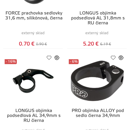
FORCE prachovka sedlovky
LONGUS objímka
31,6 mm, silikónová, čierna
podsedlová AL 31,8mm s
RU čierna
externý sklad
externý sklad
0.70 €
5.20 €
0.90 €
6.19 €
- 16%
- 6%
LONGUS objímka
PRO objímka ALLOY pod
podsedlová AL 34,9mm s
sedlo čierna 34,9mm
RU čierna