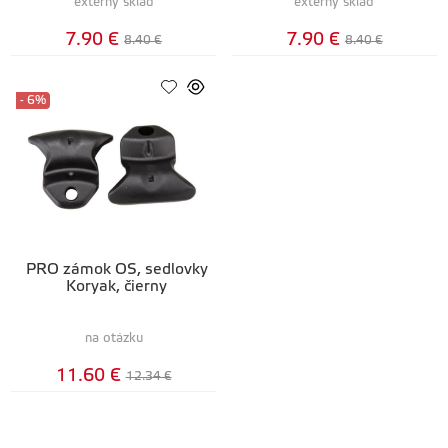
externý sklad
externý sklad
7.90 €
7.90 €
8.40 €
8.40 €
- 6%
PRO zámok OS, sedlovky
Koryak, čierny
na otázku
11.60 €
12.34 €