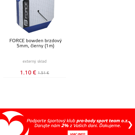
FORCE bowden brzdový
5mm, čierny (1m)
externý sklad
1.10 €
1.51 €