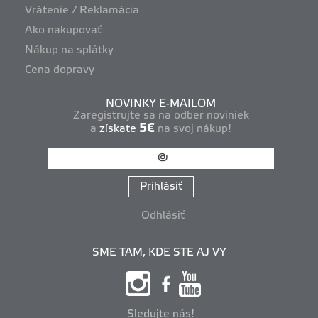
Vrátenie / Reklamácia
Ako nakupovať
Nákup na splátky
Cena dopravy
NOVINKY E-MAILOM
Zaregistrujte sa na odber noviniek
5€
a
získate
na svoj nákup!
Prihlásiť
Odhlásiť
SME TAM, KDE STE AJ VY
Sledujte nás!