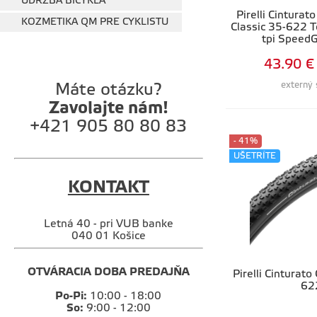
ÚDRŽBA BICYKLA
Pirelli Cintura
KOZMETIKA QM PRE CYKLISTU
Classic 35-622 
tpi Speed
43.90 €
externý 
Máte otázku?
Zavolajte nám!
+421 905 80 80 83
- 41%
UŠETRÍTE
KONTAKT
Letná 40 - pri VUB banke
040 01 Košice
OTVÁRACIA DOBA PREDAJŇA
Pirelli Cinturat
62
Po-Pi:
10:00 - 18:00
So:
9:00 - 12:00