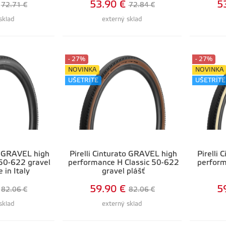
53.90 €
5
72.71 €
72.84 €
sklad
externý sklad
- 27%
- 27%
NOVINKA
NOVINKA
UŠETRÍTE
UŠETRÍTE
to GRAVEL high
Pirelli Cinturato GRAVEL high
Pirelli
50-622 gravel
performance H Classic 50-622
perfor
 in Italy
gravel plášť
59.90 €
5
82.06 €
82.06 €
sklad
externý sklad