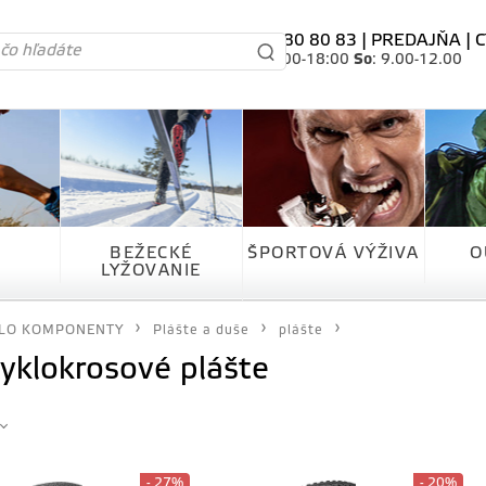
tel. 0905 80 80 83 |
PREDAJŇA
|
C
Po-Pia
: 10.00-18:00
So
: 9.00-12.00
BEŽECKÉ
ŠPORTOVÁ VÝŽIVA
O
LYŽOVANIE
LO KOMPONENTY
Plášte a duše
plášte
cyklokrosové plášte
- 27%
- 20%