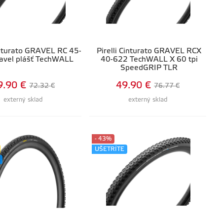
Cinturato GRAVEL RC 45-
Pirelli Cinturato GRAVEL RCX
avel plášť TechWALL
40-622 TechWALL X 60 tpi
SpeedGRIP TLR
9.90 €
49.90 €
72.32 €
76.77 €
externý sklad
externý sklad
- 43%
UŠETRÍTE