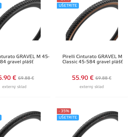
UŠETRÍTE
Cinturato GRAVEL M 45-
Pirelli Cinturato GRAVEL M
84 gravel plášť
Classic 45-584 gravel plášť
5.90 €
55.90 €
69.88 €
69.88 €
externý sklad
externý sklad
- 35%
UŠETRÍTE