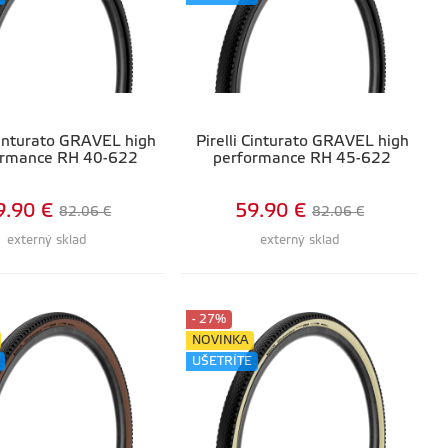
 Cinturato GRAVEL high
Pirelli Cinturato GRAVEL high
ormance RH 40-622
performance RH 45-622
9.90 €
59.90 €
82.06 €
82.06 €
externý sklad
externý sklad
- 27%
NOVINKA
UŠETRÍTE