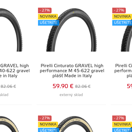
- 27%
- 27%
NOVINKA
NOVINKA
UŠETRÍTE
UŠETRÍTE
to GRAVEL high
Pirelli Cinturato GRAVEL high
Pirelli
40-622 gravel
performance M 45-622 gravel
perform
 in Italy
plášť Made in Italy
pl
59.90 €
5
82.06 €
82.06 €
sklad
externý sklad
- 27%
- 27%
NOVINKA
NOVINKA
UŠETRÍTE
UŠETRÍTE