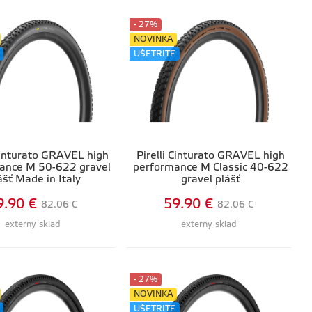
- 27%
NOVINKA
UŠETRÍTE
 Cinturato GRAVEL high
Pirelli Cinturato GRAVEL high
ance M 50-622 gravel
performance M Classic 40-622
ášť Made in Italy
gravel plášť
9.90 €
59.90 €
82.06 €
82.06 €
externý sklad
externý sklad
- 27%
NOVINKA
UŠETRÍTE