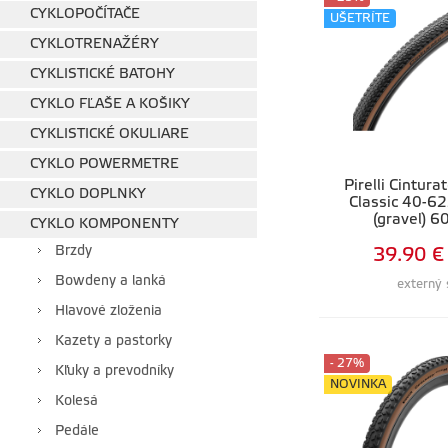
CYKLOPOČÍTAČE
UŠETRÍTE
CYKLOTRENAŽÉRY
CYKLISTICKÉ BATOHY
CYKLO FĽAŠE A KOŠIKY
CYKLISTICKÉ OKULIARE
CYKLO POWERMETRE
Pirelli Cintur
CYKLO DOPLNKY
Classic 40-
(gravel) 6
CYKLO KOMPONENTY
Brzdy
39.90 €
Bowdeny a lanká
externý 
Hlavové zloženia
Kazety a pastorky
- 27%
Kľuky a prevodníky
NOVINKA
Kolesá
Pedále