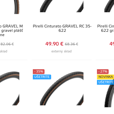
ato GRAVEL M
Pirelli Cinturato GRAVEL RC 35-
Pirelli 
 gravel plášť
622
622 gr
ine
49.90 €
4
82.06 €
68.36 €
sklad
externý sklad
- 35%
- 27%
UŠETRÍTE
NOVINKA
UŠETRÍTE