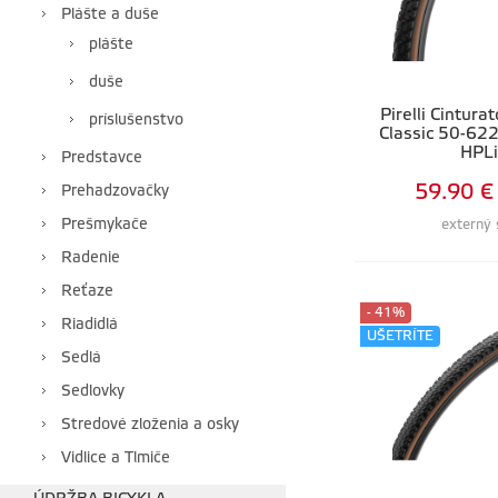
Plášte a duše
plášte
duše
Pirelli Cintur
príslušenstvo
Classic 50-622
HPL
Predstavce
59.90 €
Prehadzovačky
Prešmykače
externý 
Radenie
Reťaze
- 41%
Riadidlá
UŠETRÍTE
Sedlá
Sedlovky
Stredové zloženia a osky
Vidlice a Tlmiče