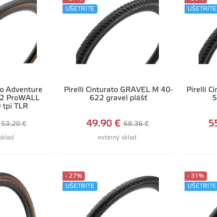
UŠETRÍTE
UŠETRÍTE
ato Adventure
Pirelli Cinturato GRAVEL M 40-
Pirelli 
622 ProWALL
622 gravel plášť
5
0 tpi TLR
49.90 €
5
53.20 €
68.36 €
sklad
externý sklad
- 27%
- 31%
UŠETRÍTE
UŠETRÍTE