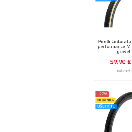
Pirelli Cintura
performance M
gravel 
59.90 €
externý 
- 27%
NOVINKA
UŠETRÍTE