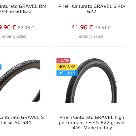
 Cinturato GRAVEL RM
Pirelli Cinturato GRAVEL S 40-
HP-line 50-622
622
9.90 €
41.90 €
82.06 €
73.51 €
externý sklad
externý sklad
- 27%
NOVINKA
UŠETRÍTE
i Cinturato GRAVEL S
Pirelli Cinturato GRAVEL high
Classic 50-584
performance H 45-622 gravel
plášť Made in Italy