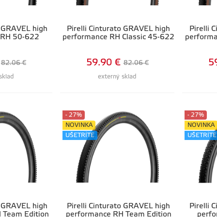
to GRAVEL high
Pirelli Cinturato GRAVEL high
Pirelli
 RH 50-622
performance RH Classic 45-622
performa
59.90 €
5
82.06 €
82.06 €
sklad
externý sklad
- 27%
- 27%
NOVINKA
NOVINKA
UŠETRÍTE
UŠETRÍTE
to GRAVEL high
Pirelli Cinturato GRAVEL high
Pirelli
 Team Edition
performance RH Team Edition
perf