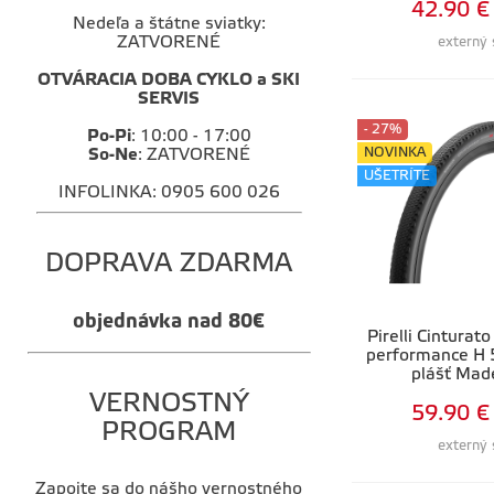
42.90 €
Nedeľa a štátne sviatky:
ZATVORENÉ
externý 
OTVÁRACIA DOBA CYKLO a SKI
SERVIS
- 27%
Po-Pi
: 10:00 - 17:00
NOVINKA
So-Ne
: ZATVORENÉ
UŠETRÍTE
INFOLINKA: 0905 600 026
DOPRAVA ZDARMA
objednávka nad 80€
Pirelli Cintura
performance H 
plášť Made
VERNOSTNÝ
59.90 €
PROGRAM
externý 
Zapojte sa do nášho vernostného