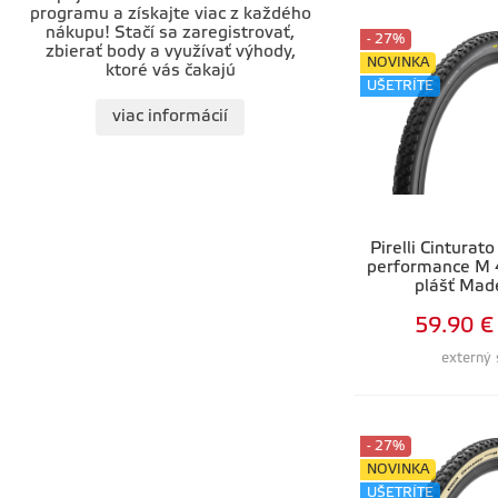
programu a získajte viac z každého
nákupu! Stačí sa zaregistrovať,
- 27%
zbierať body a využívať výhody,
NOVINKA
ktoré vás čakajú
UŠETRÍTE
viac informácií
Pirelli Cintura
performance M 
plášť Made
59.90 €
externý 
- 27%
NOVINKA
UŠETRÍTE