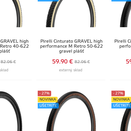
to GRAVEL high
Pirelli Cinturato GRAVEL high
Pirelli
 Retro 40-622
performance M Retro 50-622
perf
plášť
gravel plášť
59.90 €
5
82.06 €
82.06 €
sklad
externý sklad
- 27%
- 27%
NOVINKA
NOVINKA
UŠETRÍTE
UŠETRÍTE