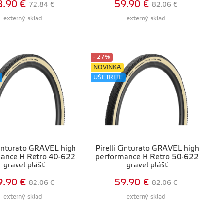
3.90 €
59.90 €
72.84 €
82.06 €
externý sklad
externý sklad
- 27%
NOVINKA
UŠETRÍTE
 Cinturato GRAVEL high
Pirelli Cinturato GRAVEL high
mance H Retro 40-622
performance H Retro 50-622
gravel plášť
gravel plášť
9.90 €
59.90 €
82.06 €
82.06 €
externý sklad
externý sklad