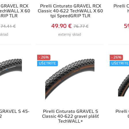
to GRAVEL RCX
Pirelli Cinturato GRAVEL RCX
Pirelli
TechWALL X 60
Classic 40-622 TechWALL X 60
GRIP TLR
tpi SpeedGRIP TLR
49.90 €
5
74.41 €
76.77 €
sklad
externý sklad
- 26%
- 26%
UŠETRÍTE
UŠETRÍTE
o GRAVEL S 45-
Pirelli Cinturato GRAVEL S
Pirell
2
Classic 40-622 gravel plášť
TechWALL+