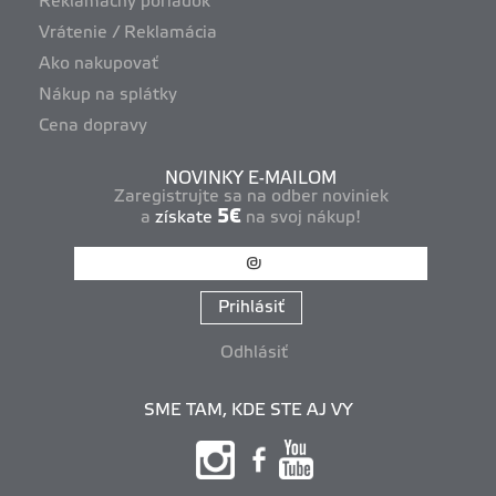
Reklamačný poriadok
Vrátenie / Reklamácia
Ako nakupovať
Nákup na splátky
Cena dopravy
NOVINKY E-MAILOM
Zaregistrujte sa na odber noviniek
5€
a
získate
na svoj nákup!
Prihlásiť
Odhlásiť
SME TAM, KDE STE AJ VY