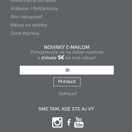
Reklamačný poriadok
Vrátenie / Reklamácia
Ako nakupovať
Nákup na splátky
Cena dopravy
NOVINKY E-MAILOM
Zaregistrujte sa na odber noviniek
5€
a
získate
na svoj nákup!
Prihlásiť
Odhlásiť
SME TAM, KDE STE AJ VY