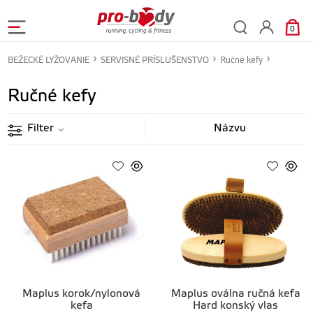
0
BEŽECKÉ LYŽOVANIE
SERVISNÉ PRÍSLUŠENSTVO
Ručné kefy
Ručné kefy
Filter
Maplus korok/nylonová
Maplus oválna ručná kefa
kefa
Hard konský vlas