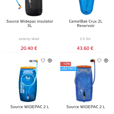
Source Widepac insulator
CamelBak Crux 2L
3L
Reservoir
externý sklad
2-5 dní
20.40 €
43.60 €
- 10%
UŠETRÍTE
Source WIDEPAC 2 L
Source WIDEPAC 2 L