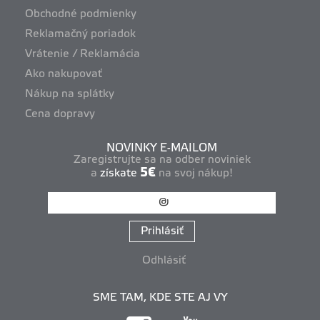
Obchodné podmienky
Reklamačný poriadok
Vrátenie / Reklamácia
Ako nakupovať
Nákup na splátky
Cena dopravy
NOVINKY E-MAILOM
Zaregistrujte sa na odber noviniek
5€
a
získate
na svoj nákup!
Prihlásiť
Odhlásiť
SME TAM, KDE STE AJ VY