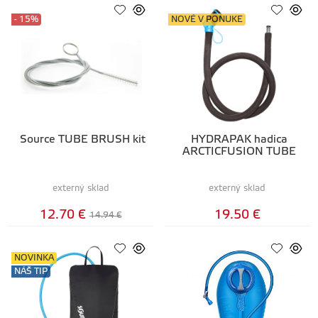
- 15%
NOVÉ V PONUKE
Source TUBE BRUSH kit
HYDRAPAK hadica
ARCTICFUSION TUBE
externý sklad
externý sklad
12.70 €
19.50 €
14.94 €
NOVINKA
NÁŠ TIP