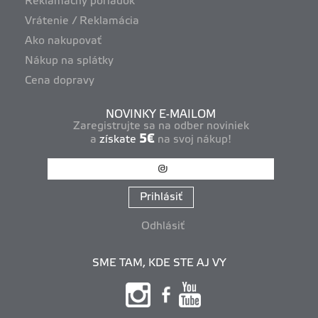
Reklamačný poriadok
Vrátenie / Reklamácia
Ako nakupovať
Nákup na splátky
Cena dopravy
NOVINKY E-MAILOM
Zaregistrujte sa na odber noviniek
5€
a
získate
na svoj nákup!
Prihlásiť
Odhlásiť
SME TAM, KDE STE AJ VY