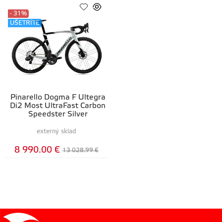
- 31%
UŠETRÍTE
Pinarello Dogma F Ultegra
Di2 Most UltraFast Carbon
Speedster Silver
externý sklad
8 990.00 €
13 028.99 €