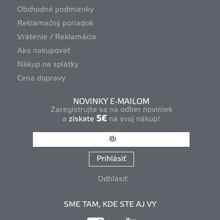
Obchodné podmienky
Reklamačný poriadok
Vrátenie / Reklamácia
Ako nakupovať
Nákup na splátky
Cena dopravy
NOVINKY E-MAILOM
Zaregistrujte sa na odber noviniek
5€
a
získate
na svoj nákup!
Prihlásiť
Odhlásiť
SME TAM, KDE STE AJ VY