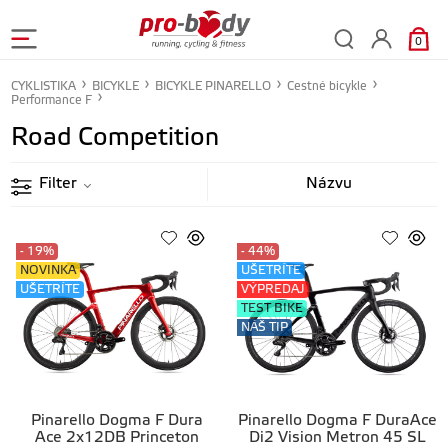
0
CYKLISTIKA
BICYKLE
BICYKLE PINARELLO
Cestné bicykle
Performance F
Road Competition
Filter
- 19%
- 44%
NOVINKA
UŠETRÍTE
UŠETRÍTE
VÝPREDAJ
TEST BIKE
NÁŠ TIP
Pinarello Dogma F Dura
Pinarello Dogma F DuraAce
Ace 2x12DB Princeton
Di2 Vision Metron 45 SL