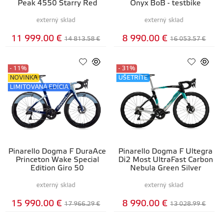
Peak 4550 Starry Red
Onyx BoB - testbike
externý sklad
externý sklad
11 999.00 €
8 990.00 €
14 813.58 €
16 053.57 €
- 11%
- 31%
NOVINKA
UŠETRÍTE
LIMITOVANÁ EDÍCIA
Pinarello Dogma F DuraAce
Pinarello Dogma F Ultegra
Princeton Wake Special
Di2 Most UltraFast Carbon
Edition Giro 50
Nebula Green Silver
externý sklad
externý sklad
15 990.00 €
8 990.00 €
17 966.29 €
13 028.99 €