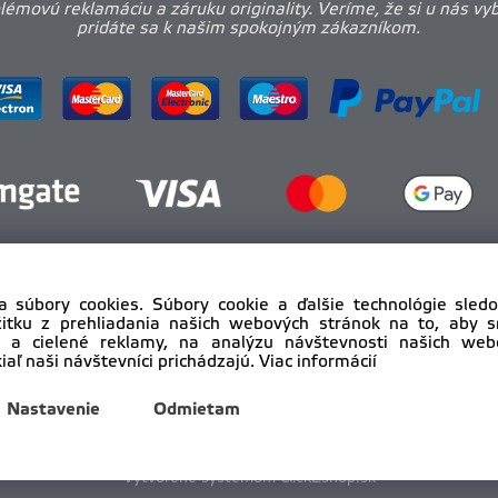
émovú reklamáciu a záruku originality. Veríme, že si u nás vy
pridáte sa k našim spokojným zákazníkom.
a súbory cookies. Súbory cookie a ďalšie technológie sle
žitku z prehliadania našich webových stránok na to, aby 
 a cielené reklamy, na analýzu návštevnosti našich we
iaľ naši návštevníci prichádzajú.
Viac informácií
yright © 2012 - 2025
pro-body.sk, All rights reserved | DAHA s
Nastavenie
Odmietam
Vytvorené systémom ClickEshop.sk