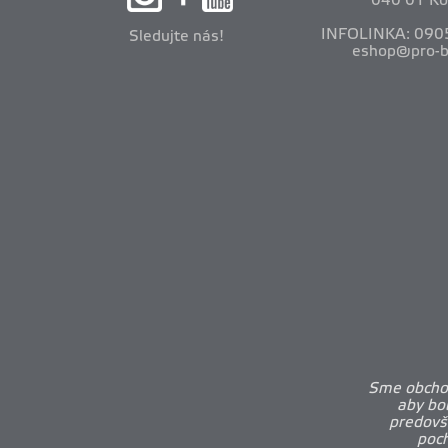
040 01 Ko
INFOLINKA: 090
Sledujte nás!
eshop@pro-b
Sme obchod
aby bo
predovš
poch