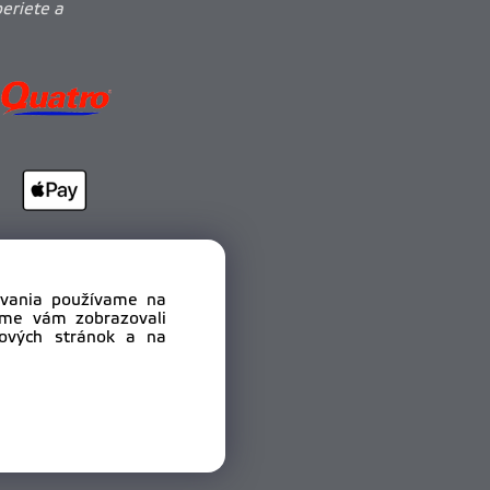
beriete a
dovania používame na
sme vám zobrazovali
bových stránok a na
.r.o.