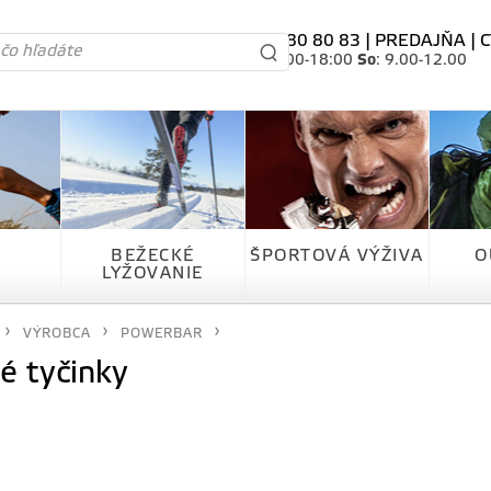
tel. 0905 80 80 83 |
PREDAJŇA
|
C
Po-Pia
: 10.00-18:00
So
: 9.00-12.00
BEŽECKÉ
ŠPORTOVÁ VÝŽIVA
O
LYŽOVANIE
VÝROBCA
POWERBAR
é tyčinky