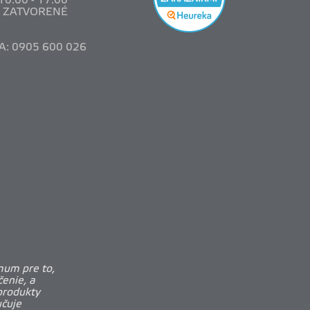
 10
:00 - 17:00
: ZATVORENÉ
A: 0905 600 026
mum pre to,
enie, a
produkty
učuje