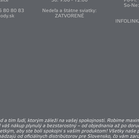
šice
So: 9:00 - 12:00
Po-Pi:
So-Ne
5 80 80 83
Nedeľa a štátne sviatky:
ody.sk
ZATVORENÉ
INFOLINK
 a tím ľudí, ktorým záleží na vašej spokojnosti. Robíme maxi
l váš nákup plynulý a bezstarostný – od objednania až po doruč
etkým, aby ste boli spokojní s vaším produktom! Všetky naše 
ádzajú od oficiálnych distribútorov pre Slovensko, čo vám zar