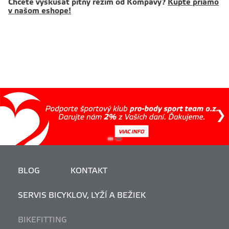
Chcete vyskúšať pitný režim od Kompavy?
Kúpte priamo
v našom eshope!
BLOG
KONTAKT
SERVIS BICYKLOV, LYŽÍ A BEŽIEK
BIKEFITTING