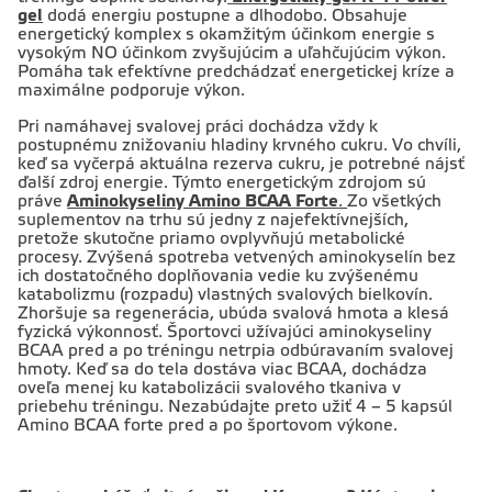
gel
dodá energiu postupne a dlhodobo. Obsahuje
energetický komplex s okamžitým účinkom energie s
vysokým NO účinkom zvyšujúcim a uľahčujúcim výkon.
Pomáha tak efektívne predchádzať energetickej kríze a
maximálne podporuje výkon.
Pri namáhavej svalovej práci dochádza vždy k
postupnému znižovaniu hladiny krvného cukru. Vo chvíli,
keď sa vyčerpá aktuálna rezerva cukru, je potrebné nájsť
ďalší zdroj energie. Týmto energetickým zdrojom sú
práve
Aminokyseliny Amino BCAA Forte
.
Zo všetkých
suplementov na trhu sú jedny z najefektívnejších,
pretože skutočne priamo ovplyvňujú metabolické
procesy. Zvýšená spotreba vetvených aminokyselín bez
ich dostatočného doplňovania vedie ku zvýšenému
katabolizmu (rozpadu) vlastných svalových bielkovín.
Zhoršuje sa regenerácia, ubúda svalová hmota a klesá
fyzická výkonnosť. Športovci užívajúci aminokyseliny
BCAA pred a po tréningu netrpia odbúravaním svalovej
hmoty. Keď sa do tela dostáva viac BCAA, dochádza
oveľa menej ku katabolizácii svalového tkaniva v
priebehu tréningu. Nezabúdajte preto užiť 4 – 5 kapsúl
Amino BCAA forte pred a po športovom výkone.