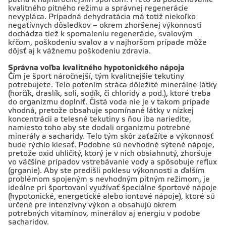
patria k najnáročnejším športom. Preto sa podceňovanie
kvalitného pitného režimu a správnej regenerácie
nevypláca. Prípadná dehydratácia má totiž niekoľko
negatívnych dôsledkov – okrem zhoršenej výkonnosti
dochádza tiež k spomaleniu regenerácie, svalovým
kŕčom, poškodeniu svalov a v najhoršom prípade môže
dôjsť aj k vážnemu poškodeniu zdravia.
Správna voľba kvalitného hypotonického nápoja
Čím je šport náročnejší, tým kvalitnejšie tekutiny
potrebujete. Telo potením stráca dôležité minerálne látky
(horčík, draslík, soli, sodík, či chloridy a pod.), ktoré treba
do organizmu doplniť. Čistá voda nie je v takom prípade
vhodná, pretože obsahuje spomínané látky v nízkej
koncentrácii a telesné tekutiny s ňou iba nariedite,
namiesto toho aby ste dodali organizmu potrebné
minerály a sacharidy. Telo tým skôr zaťažíte a výkonnosť
bude rýchlo klesať. Podobne sú nevhodné sýtené nápoje,
pretože oxid uhličitý, ktorý je v nich obsiahnutý, zhoršuje
vo väčšine prípadov vstrebávanie vody a spôsobuje reflux
(grganie). Aby ste predišli poklesu výkonnosti a ďalším
problémom spojeným s nevhodným pitným režimom, je
ideálne pri športovaní využívať špeciálne športové nápoje
(hypotonické, energetické alebo iontové nápoje), ktoré sú
určené pre intenzívny výkon a obsahujú okrem
potrebných vitamínov, minerálov aj energiu v podobe
sacharidov.