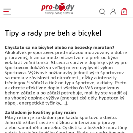
0
Tipy a rady pre beh a bicykel
Chystáte sa na bicykel alebo na bežecký maratón?
Akokoľvek je športovec pred súťažou motivovaný a dobre
pripravený, hranica medzi víťazstvom a prehrou býva
veľakrát veľmi tenká. Strava a správne doplnky výživy pre
športovcov dokážú vo veľkej miere ovplyvniť výkon
športovca. Výživové požiadavky jednotlivých športovcov
sa menia v závislosti od náročnosti, dĺžky a intenzity
tréningov či súťaží a tiež od typu športovej aktivity. Preto
ak chcete efektívne doplniť všetko čo Váš organizmus
behom záťaže a po záťaži potrebuje, mali by ste vsadiť aj
na vhodný doplnok výživy (energetické gély, hypotocniký
nápoj, energetické tyčinky,....).
Základom je kvalitný pitný režim
Pitný režim je základom pre každú športovú aktivitu.
Jeho dôležitosť rastie s dĺžkou a intenzitou prípravy
alebo samotného preteku. Cyklistika a bežecké maratóny