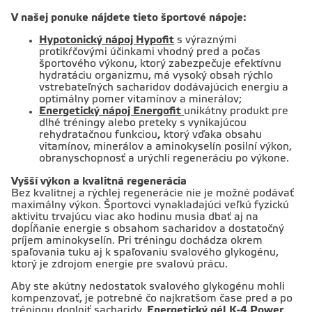
V našej ponuke nájdete tieto športové nápoje:
Hypotonický nápoj Hypofit
s výraznými
protikŕčovými účinkami vhodný pred a počas
športového výkonu, ktorý zabezpečuje efektívnu
hydratáciu organizmu, má vysoký obsah rýchlo
vstrebateľných sacharidov dodávajúcich energiu a
optimálny pomer vitamínov a minerálov;
Energetický nápoj Energofit
unikátny produkt pre
dlhé tréningy alebo preteky s vynikajúcou
rehydratačnou funkciou
,
ktorý vďaka obsahu
vitamínov, minerálov a aminokyselín posilní výkon,
obranyschopnosť a urýchli regeneráciu po výkone.
Vyšší výkon a kvalitná regenerácia
Bez kvalitnej a rýchlej regenerácie nie je možné podávať
maximálny výkon. Športovci vynakladajúci veľkú fyzickú
aktivitu trvajúcu viac ako hodinu musia dbať aj na
dopĺňanie energie s obsahom sacharidov a dostatočný
príjem aminokyselín. Pri tréningu dochádza okrem
spaľovania tuku aj k spaľovaniu svalového glykogénu,
ktorý je zdrojom energie pre svalovú prácu.
Aby ste akútny nedostatok svalového glykogénu mohli
kompenzovať, je potrebné čo najkratšom čase pred a po
tréningu doplniť sacharidy.
Energetický gél K-4 Power