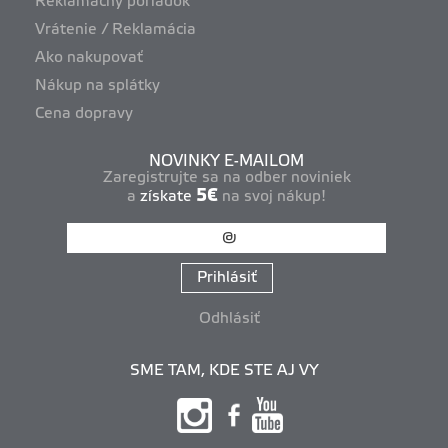
Reklamačný poriadok
Vrátenie / Reklamácia
Ako nakupovať
Nákup na splátky
Cena dopravy
NOVINKY E-MAILOM
Zaregistrujte sa na odber noviniek
5€
a
získate
na svoj nákup!
Prihlásiť
Odhlásiť
SME TAM, KDE STE AJ VY