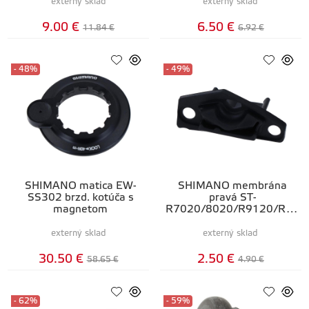
externý sklad
externý sklad
9.00 €
6.50 €
11.84 €
6.92 €
- 48%
- 49%
SHIMANO matica EW-
SHIMANO membrána
SS302 brzd. kotúča s
pravá ST-
magnetom
R7020/8020/R9120/RX4
00/RX600
externý sklad
externý sklad
30.50 €
2.50 €
58.65 €
4.90 €
- 62%
- 59%