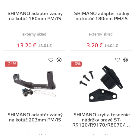
SHIMANO adaptér zadný
SHIMANO adaptér zadný
na kotúč 160mm PM/IS
na kotúč 180mm PM/IS
externý sklad
externý sklad
13.20 €
13.20 €
13.61 €
14.04 €
- 24%
- 6%
SHIMANO adaptér zadný
SHIMANO kryt a tesnenie
na kotúč 203mm PM/IS
nádržky pravé ST-
R9120/R9170/R8070/R8
020/R7020/R7025