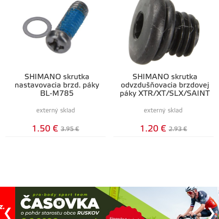
SHIMANO skrutka
SHIMANO skrutka
nastavovacia brzd. páky
odvzdušňovacia brzdovej
BL-M785
páky XTR/XT/SLX/SAINT
externý sklad
externý sklad
1.50 €
1.20 €
3.95 €
2.93 €