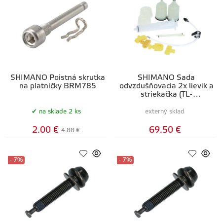
SHIMANO Poistná skrutka
SHIMANO Sada
na platničky BRM785
odvzdušňovacia 2x lievik a
striekačka (TL-
BR001/002/003)
na sklade 2 ks
externý sklad
2.00 €
69.50 €
4.88 €
- 7%
- 7%