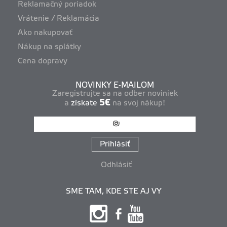
Reklamačný poriadok
Vrátenie / Reklamácia
Ako nakupovať
Nákup na splátky
Cena dopravy
NOVINKY E-MAILOM
Zaregistrujte sa na odber noviniek
5€
a
získate
na svoj nákup!
Prihlásiť
Odhlásiť
SME TAM, KDE STE AJ VY