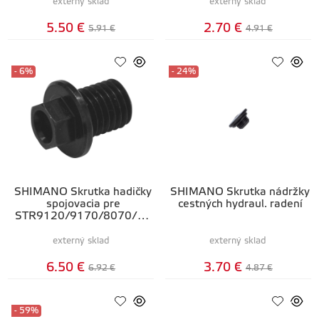
externý sklad
externý sklad
5.50 €
2.70 €
5.91 €
4.91 €
- 6%
- 24%
SHIMANO Skrutka hadičky
SHIMANO Skrutka nádržky
spojovacia pre
cestných hydraul. radení
STR9120/9170/8070/80
20
externý sklad
externý sklad
6.50 €
3.70 €
6.92 €
4.87 €
- 59%