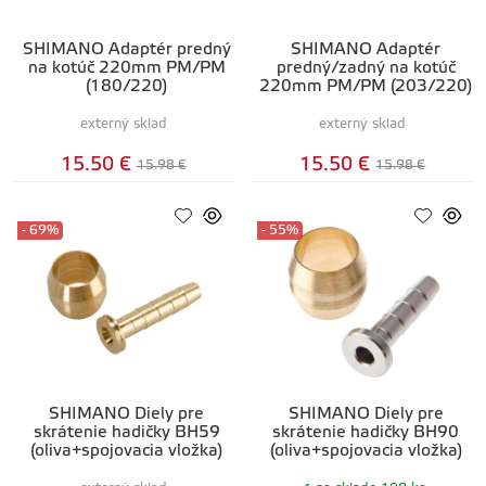
SHIMANO Adaptér predný
SHIMANO Adaptér
na kotúč 220mm PM/PM
predný/zadný na kotúč
(180/220)
220mm PM/PM (203/220)
externý sklad
externý sklad
15.50 €
15.50 €
15.98 €
15.98 €
- 69%
- 55%
SHIMANO Diely pre
SHIMANO Diely pre
skrátenie hadičky BH59
skrátenie hadičky BH90
(oliva+spojovacia vložka)
(oliva+spojovacia vložka)