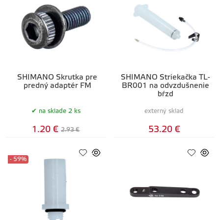
SHIMANO Skrutka pre
SHIMANO Striekačka TL-
predný adaptér FM
BR001 na odvzdušnenie
bŕzd
na sklade 2 ks
externý sklad
1.20 €
53.20 €
2.93 €
- 59%