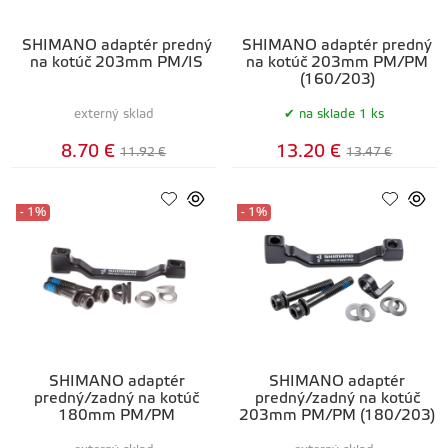
SHIMANO adaptér predný
SHIMANO adaptér predný
na kotúč 203mm PM/IS
na kotúč 203mm PM/PM
(160/203)
externý sklad
na sklade 1 ks
8.70 €
13.20 €
11.92 €
13.47 €
- 1%
- 1%
SHIMANO adaptér
SHIMANO adaptér
predný/zadný na kotúč
predný/zadný na kotúč
180mm PM/PM
203mm PM/PM (180/203)