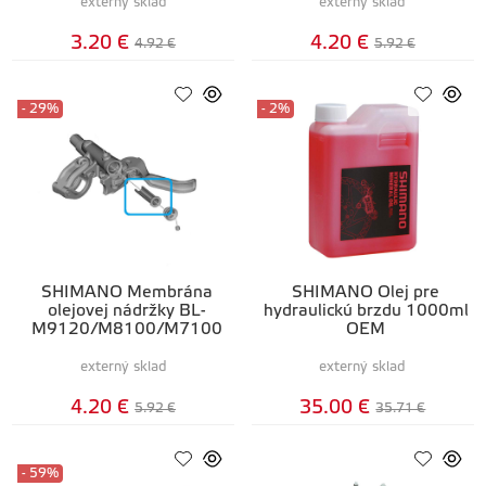
externý sklad
externý sklad
3.20 €
4.20 €
4.92 €
5.92 €
- 29%
- 2%
SHIMANO Membrána
SHIMANO Olej pre
olejovej nádržky BL-
hydraulickú brzdu 1000ml
M9120/M8100/M7100
OEM
externý sklad
externý sklad
4.20 €
35.00 €
5.92 €
35.71 €
- 59%