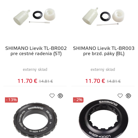
SHIMANO Lievik TL-BR002
SHIMANO Lievik TL-BR003
pre cestné radenia (ST)
pre brzd. páky (BL)
externý sklad
externý sklad
11.70 €
11.70 €
14.81 €
14.81 €
- 13%
- 2%