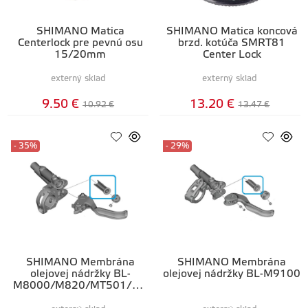
SHIMANO Matica
SHIMANO Matica koncová
Centerlock pre pevnú osu
brzd. kotúča SMRT81
15/20mm
Center Lock
externý sklad
externý sklad
9.50 €
13.20 €
10.92 €
13.47 €
- 35%
- 29%
SHIMANO Membrána
SHIMANO Membrána
olejovej nádržky BL-
olejovej nádržky BL-M9100
M8000/M820/MT501/MT
401