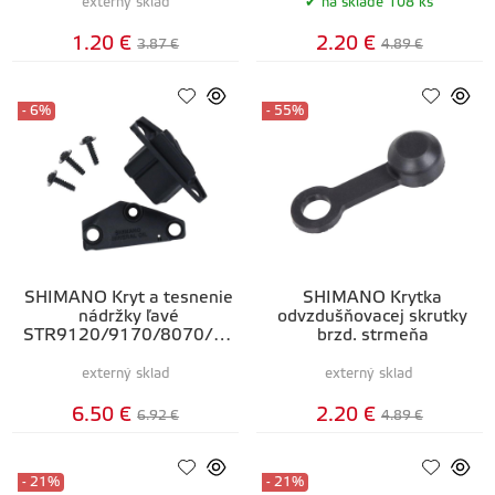
externý sklad
na sklade 108 ks
1.20 €
2.20 €
3.87 €
4.89 €
- 6%
- 55%
SHIMANO Kryt a tesnenie
SHIMANO Krytka
nádržky ľavé
odvzdušňovacej skrutky
STR9120/9170/8070/80
brzd. strmeňa
20/7020/7025
externý sklad
externý sklad
6.50 €
2.20 €
6.92 €
4.89 €
- 21%
- 21%