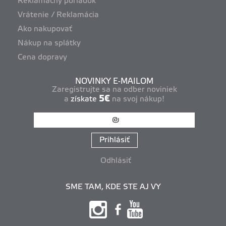
Reklamačný poriadok
Vrátenie / Reklamácia
Ako nakupovať
Nákup na splátky
Cena dopravy
NOVINKY E-MAILOM
Zaregistrujte sa na odber noviniek
5€
a
získate
na svoj nákup!
Prihlásiť
Odhlásiť
SME TAM, KDE STE AJ VY