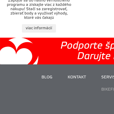
Zapojte sa do nášho vernostného
programu a získajte viac z každého
nákupu! Stačí sa zaregistrovať,
zbierať body a využívať výhody,
ktoré vás čakajú
viac informácií
BLOG
KONTAKT
SERVIS
BIKEF