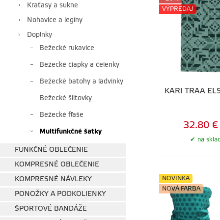
Kraťasy a sukne
VÝPREDAJ
Nohavice a legíny
Doplnky
Bežecké rukavice
Bežecké čiapky a čelenky
Bežecké batohy a ľadvinky
KARI TRAA EL
Bežecké šiltovky
Bežecké fľaše
32.80 €
Multifunkčné šatky
na skla
FUNKČNÉ OBLEČENIE
KOMPRESNÉ OBLEČENIE
NOVINKA
KOMPRESNÉ NÁVLEKY
NOVÁ FARBA
PONOŽKY A PODKOLIENKY
ŠPORTOVÉ BANDÁŽE