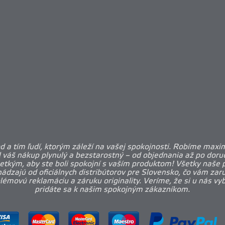
 a tím ľudí, ktorým záleží na vašej spokojnosti. Robíme maxi
l váš nákup plynulý a bezstarostný – od objednania až po doruč
etkým, aby ste boli spokojní s vaším produktom! Všetky naše 
ádzajú od oficiálnych distribútorov pre Slovensko, čo vám zar
émovú reklamáciu a záruku originality. Veríme, že si u nás vy
pridáte sa k našim spokojným zákazníkom.