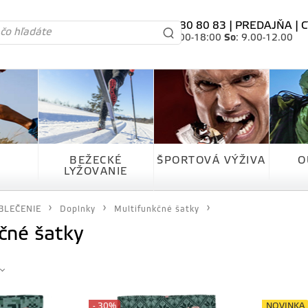
tel. 0905 80 80 83 |
PREDAJŇA
|
C
Po-Pia
: 10.00-18:00
So
: 9.00-12.00
BEŽECKÉ
ŠPORTOVÁ VÝŽIVA
O
LYŽOVANIE
BLEČENIE
Doplnky
Multifunkčné šatky
čné šatky
- 30%
NOVINKA