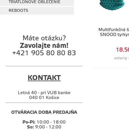
TRIATLONOVÉ OBLEČENIE
REBOOTS
Multifunkčná 
SNOOD tyrkys
Máte otázku?
Zavolajte nám!
18.5
+421 905 80 80 83
externý 
KONTAKT
Letná 40 - pri VUB banke
040 01 Košice
OTVÁRACIA DOBA PREDAJŇA
Po-Pi:
10:00 - 18:00
So:
9:00 - 12:00