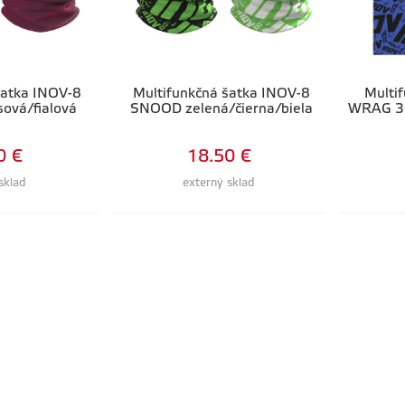
šatka INOV-8
Multifunkčná šatka INOV-8
Multi
ová/fialová
SNOOD zelená/čierna/biela
WRAG 30
0 €
18.50 €
sklad
externý sklad