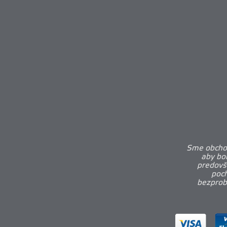
Sme obchod
aby bo
predovš
poch
bezprobl