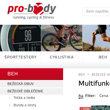
ŠPORTTESTERY
CYKLISTIKA
BEH
BEH
BEH
BEŽECKÉ O
Multifunk
BEŽECKÁ OBUV
BEŽECKÉ OBLEČENIE
Filter
Cena
Tričká a tielka
Bundy a vesty
- 20%