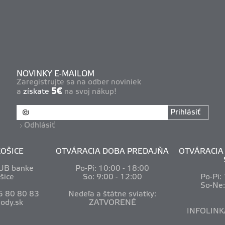
NOVINKY E-MAILOM
Zaregistrujte sa na odber noviniek
5€
a
získate
na svoj nákup!
Prihlásiť
Odhlásiť
OŠICE
OTVÁRACIA DOBA PREDAJŇA
OTVÁRACIA 
VUB banke
Po-Pi: 10
:00 - 18:00
šice
So: 9:00 - 12:00
Po-Pi:
So-Ne
5 80 80 83
Nedeľa a štátne sviatky:
ody.sk
ZATVORENÉ
INFOLINK