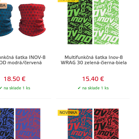
RBA
unkčná šatka INOV-8
Multifunkčná šatka Inov-8
D modrá/červená
WRAG 30 zelená-čierna-biela
18.50 €
15.40 €
na sklade 1 ks
na sklade 1 ks
NOVINKA