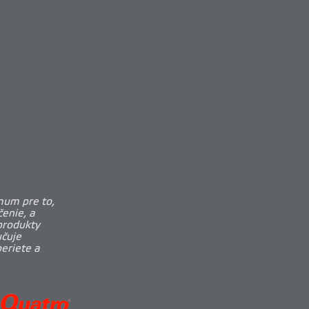
mum pre to,
enie, a
produkty
učuje
beriete a