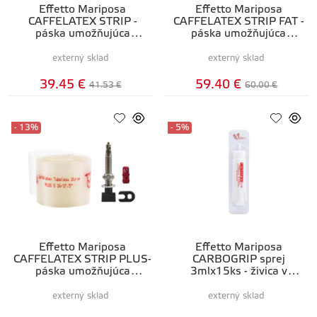
Effetto Mariposa
Effetto Mariposa
CAFFELATEX STRIP -
CAFFELATEX STRIP FAT -
páska umožňujúca
páska umožňujúca
vytvorenie bezdušového
vytvorenie bezdušového
ráfiku
ráfiku
externý sklad
externý sklad
39.45 €
59.40 €
41.53 €
60.00 €
- 13%
- 5%
Effetto Mariposa
Effetto Mariposa
CAFFELATEX STRIP PLUS-
CARBOGRIP sprej
páska umožňujúca
3mlx15ks - živica v
vytvorenie bezdušového
kvapkadle, ktorá vytvára
ráfiku
protišmykovú vrst
externý sklad
externý sklad