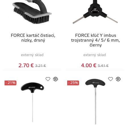
FORCE kartáč čistiaci,
FORCE kľúč Y imbus
nízky, drsný
trojstranný 4/ 5/ 6 mm,
čierny
externý sklad
externý sklad
2.70 €
4.00 €
3.21 €
5.41 €
- 21%
- 25%