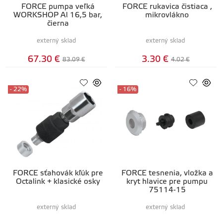
FORCE pumpa veľká
FORCE rukavica čistiaca ,
WORKSHOP Al 16,5 bar,
mikrovlákno
čierna
externý sklad
externý sklad
67.30 €
3.30 €
83.09 €
4.02 €
- 22%
- 16%
FORCE sťahovák kľúk pre
FORCE tesnenia, vložka a
Octalink + klasické osky
kryt hlavice pre pumpu
75114-15
externý sklad
externý sklad