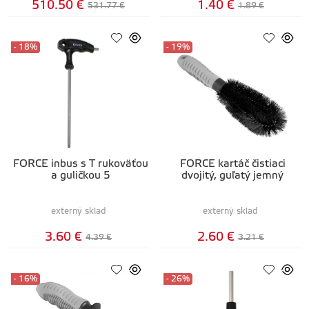
510.50 €
1.40 €
531.77 €
1.89 €
- 18%
- 19%
FORCE inbus s T rukoväťou
FORCE kartáč čistiaci
a guličkou 5
dvojitý, guľatý jemný
externý sklad
externý sklad
3.60 €
2.60 €
4.39 €
3.21 €
- 16%
- 26%