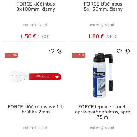
FORCE kľúč inbus
FORCE kľúč inbus
3x100mm, čierny
5x150mm, čierny
externý sklad
externý sklad
1.50 €
1.80 €
1.90 €
2.40 €
- 21%
- 15%
FORCE kľúč kónusový 14,
FORCE lepenie - tmel -
hrúbka 2mm
opravovač defektov, sprej
75 ml
externý sklad
externý sklad