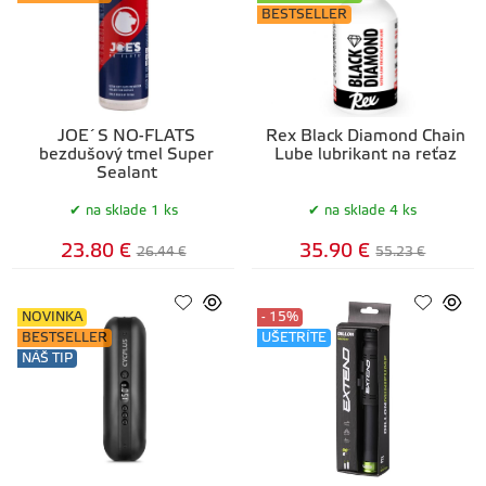
BESTSELLER
JOE´S NO-FLATS
Rex Black Diamond Chain
bezdušový tmel Super
Lube lubrikant na reťaz
Sealant
na sklade 1 ks
na sklade 4 ks
23.80 €
35.90 €
26.44 €
55.23 €
NOVINKA
- 15%
BESTSELLER
UŠETRÍTE
NÁŠ TIP