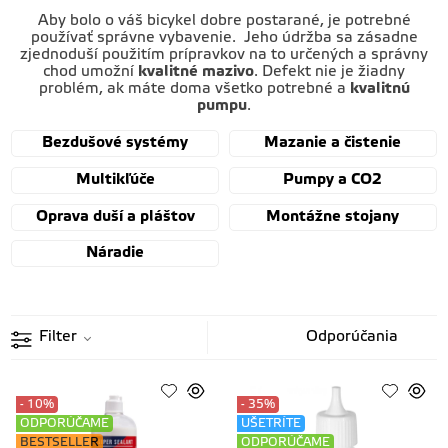
Aby bolo o váš bicykel dobre postarané, je potrebné
používať správne vybavenie. Jeho údržba sa zásadne
zjednoduší použitím prípravkov na to určených a správny
chod umožní
kvalitné mazivo
. Defekt nie je žiadny
problém, ak máte doma všetko potrebné a
kvalitnú
pumpu
.
Bezdušové systémy
Mazanie a čistenie
Multikľúče
Pumpy a CO2
Oprava duší a pláštov
Montážne stojany
Náradie
Filter
- 10%
- 35%
ODPORÚČAME
UŠETRÍTE
BESTSELLER
ODPORÚČAME