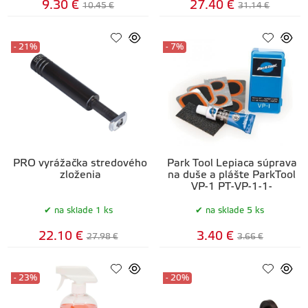
9.30 €
27.40 €
10.45 €
31.14 €
- 21%
- 7%
PRO vyrážačka stredového
Park Tool Lepiaca súprava
zloženia
na duše a plášte ParkTool
VP-1 PT-VP-1-1-
na sklade 1 ks
na sklade 5 ks
22.10 €
3.40 €
27.98 €
3.66 €
- 23%
- 20%