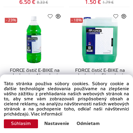
6.50 €
1.50 €
8.33 €
1.79 €
- 23%
- 18%
FORCE čistič E-BIKE na
FORCE čistič E-BIKE na
doplnenie - 1l - zelený
doplnenie - 5l - zelený
Táto stránka používa súbory cookies. Súbory cookie a
ďalšie technológie sledovania používame na zlepšenie
externý sklad
externý sklad
vášho zážitku z prehliadania našich webových stránok na
to, aby sme vám zobrazovali prispôsobený obsah a
5.80 €
27.10 €
7.53 €
33.05 €
cielené reklamy, na analýzu návštevnosti našich webových
stránok a na pochopenie toho, odkiaľ naši návštevníci
prichádzajú.
Viac informácií
- 23%
- 25%
Súhlasím
Nastavenie
Odmietam