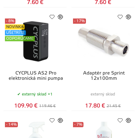
7.60 €
7.60 €
- 8%
- 17%
NOVINKA
UŠETRÍTE
ODPORÚČAME
CYCPLUS AS2 Pro
Adaptér pre Sprint
elektronická mini pumpa
12x100mm
externý sklad +1
externý sklad
109.90 €
17.80 €
119.46 €
21.45 €
- 14%
- 7%