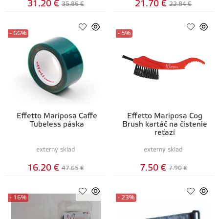
31.20 €
21.70 €
35.86 €
22.84 €
- 66%
- 5%
Effetto Mariposa Caffe
Effetto Mariposa Cog
Tubeless páska
Brush kartáč na čistenie
reťazí
externý sklad
externý sklad
16.20 €
7.50 €
47.65 €
7.90 €
- 16%
- 23%