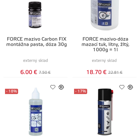
FORCE mazivo Carbon FIX
FORCE mazivo-dóza
montážna pasta, dóza 30g
mazací tuk, lítny, žltý,
1000g = 1l
externý sklad
externý sklad
6.00 €
18.70 €
7.50 €
22.81 €
- 18%
- 17%