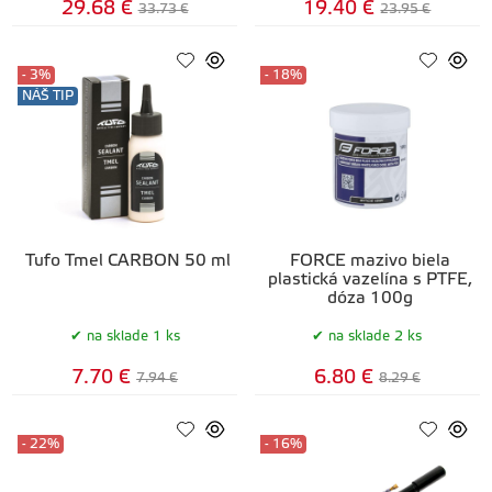
29.68 €
19.40 €
33.73 €
23.95 €
- 3%
- 18%
NÁŠ TIP
Tufo Tmel CARBON 50 ml
FORCE mazivo biela
plastická vazelína s PTFE,
dóza 100g
na sklade 1 ks
na sklade 2 ks
7.70 €
6.80 €
7.94 €
8.29 €
- 22%
- 16%