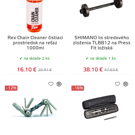
Rex Chain Cleaner čistiaci
SHIMANO lis stredového
prostriedok na reťaz
zloženia TLBB12 na Press
1000ml
Fit ložiská
na sklade 2 ks
na sklade 1 ks
16.10 €
38.10 €
20.91 €
47.63 €
- 12%
- 16%