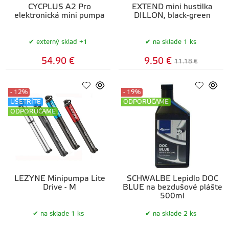
CYCPLUS A2 Pro
EXTEND mini hustilka
elektronická mini pumpa
DILLON, black-green
externý sklad +1
na sklade 1 ks
54.90 €
9.50 €
11.18 €
- 12%
- 19%
UŠETRÍTE
ODPORÚČAME
ODPORÚČAME
LEZYNE Minipumpa Lite
SCHWALBE Lepidlo DOC
Drive - M
BLUE na bezdušové plášte
500ml
na sklade 1 ks
na sklade 2 ks