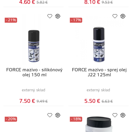
4.60 €
8.10 €
5.82 €
9.53 €
- 21%
- 17%
FORCE mazivo - silikónový
FORCE mazivo - sprej olej
olej 150 ml
J22 125ml
externý sklad
externý sklad
7.50 €
5.50 €
9.49 €
6.63 €
- 20%
- 18%