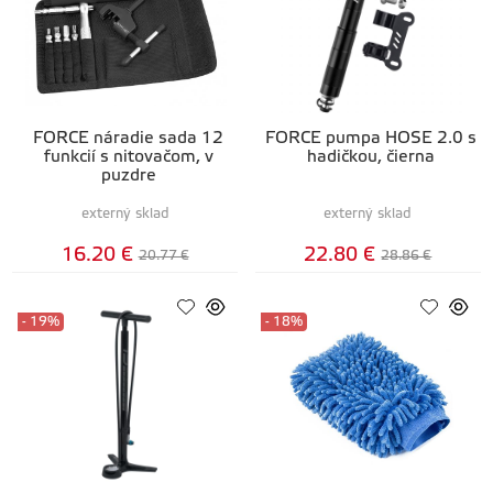
FORCE náradie sada 12
FORCE pumpa HOSE 2.0 s
funkcií s nitovačom, v
hadičkou, čierna
puzdre
externý sklad
externý sklad
16.20 €
22.80 €
20.77 €
28.86 €
- 19%
- 18%