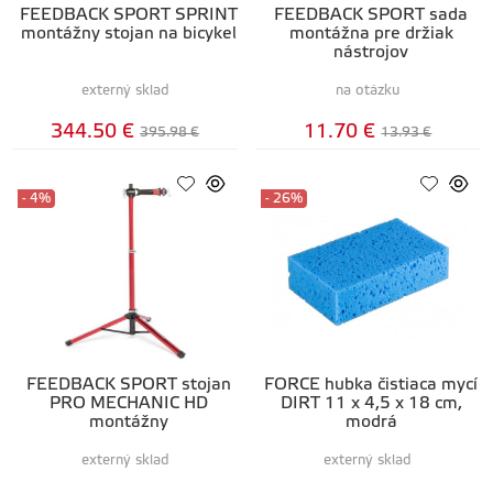
FEEDBACK SPORT SPRINT
FEEDBACK SPORT sada
montážny stojan na bicykel
montážna pre držiak
nástrojov
externý sklad
na otázku
344.50 €
11.70 €
395.98 €
13.93 €
- 4%
- 26%
FEEDBACK SPORT stojan
FORCE hubka čistiaca mycí
PRO MECHANIC HD
DIRT 11 x 4,5 x 18 cm,
montážny
modrá
externý sklad
externý sklad