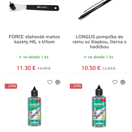
FORCE sťahovák matice
LONGUS pumpička do
kazety HG, s tŕňom
rámu so šlapkou, čierna s
hadičkou
na sklade 1 ks
na sklade 1 ks
11.30 €
10.50 €
14.49 €
12.50 €
- 24%
- 24%