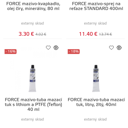
FORCE mazivo-kvapkadlo,
FORCE mazivo-sprej na
olej číry, minerálny, 80 ml
reťaze STANDARD 400ml
externý sklad
externý sklad
3.30 €
11.40 €
4.02 €
13.74 €
- 16%
- 18%
FORCE mazivo-tuba mazací
FORCE mazivo-tuba mazací
tuk s líthiom a PTFE (Teflon)
tuk, lítny, žltý, 40ml
40 ml
externý sklad
externý sklad