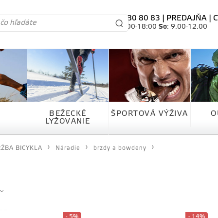
tel. 0905 80 80 83 |
PREDAJŇA
|
C
Po-Pia
: 10.00-18:00
So
: 9.00-12.00
BEŽECKÉ
ŠPORTOVÁ VÝŽIVA
O
LYŽOVANIE
ŽBA BICYKLA
Náradie
brzdy a bowdeny
- 5%
- 14%