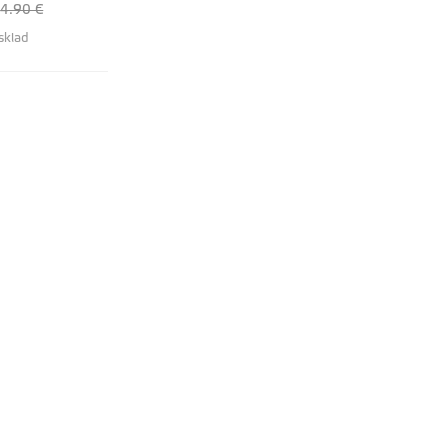
4.90 €
sklad