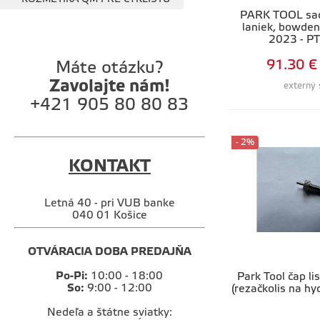
PARK TOOL sa
laniek, bowden
2023 - PT
91.30 €
Máte otázku?
Zavolajte nám!
externý 
+421 905 80 80 83
- 2%
KONTAKT
Letná 40 - pri VUB banke
040 01 Košice
OTVÁRACIA DOBA PREDAJŇA
Po-Pi:
10:00 - 18:00
Park Tool čap li
So:
9:00 - 12:00
(rezačkolis na hy
Nedeľa a štátne sviatky: