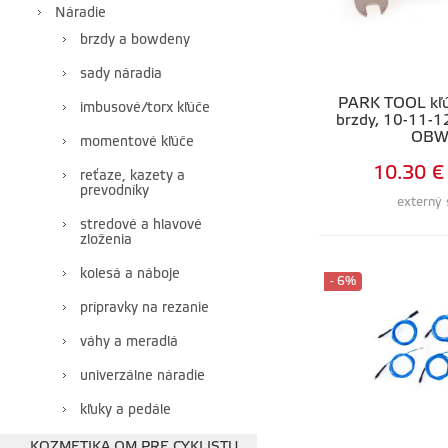
Náradie
brzdy a bowdeny
sady náradia
PARK TOOL kľúč
imbusové/torx kľúče
brzdy, 10-11-1
OBW
momentové kľúče
10.30 €
reťaze, kazety a
prevodníky
externý 
stredové a hlavové
zloženia
kolesá a náboje
- 6%
prípravky na rezanie
váhy a meradlá
univerzálne náradie
kľuky a pedále
KOZMETIKA QM PRE CYKLISTU