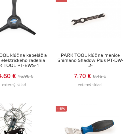
OL kľúč na kabeláž a
PARK TOOL kľúč na meniče
 elektrického radenia
Shimano Shadow Plus PT-DW-
K TOOL PT-EWS-1
2-
4.60 €
7.70 €
16.98 €
8.46 €
externý sklad
externý sklad
- 6%