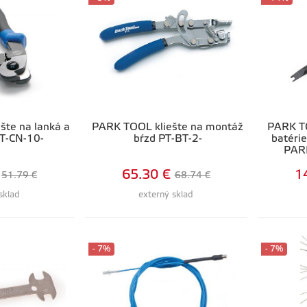
te na lanká a
PARK TOOL kliešte na montáž
PARK TO
T-CN-10-
bŕzd PT-BT-2-
batérie
PAR
65.30 €
1
51.79 €
68.74 €
sklad
externý sklad
- 7%
- 7%