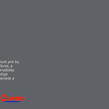
mum pre to,
enie, a
produkty
učuje
beriete a