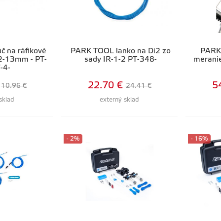
 na ráfikové
PARK TOOL lanko na Di2 zo
PARK 
2-13mm - PT-
sady IR-1-2 PT-348-
meranie
-4-
22.70 €
5
10.96 €
24.41 €
sklad
externý sklad
- 2%
- 16%