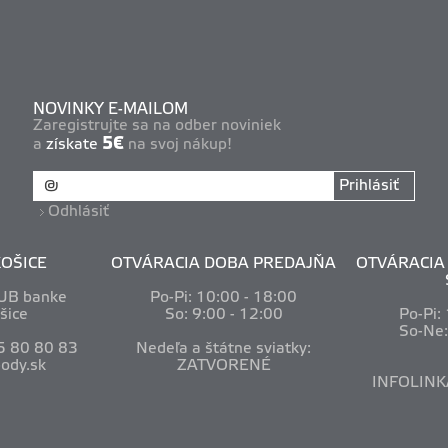
NOVINKY E-MAILOM
Zaregistrujte sa na odber noviniek
5€
a
získate
na svoj nákup!
Prihlásiť
Odhlásiť
OŠICE
OTVÁRACIA DOBA PREDAJŇA
OTVÁRACIA 
VUB banke
Po-Pi: 10
:00 - 18:00
šice
So: 9:00 - 12:00
Po-Pi:
So-Ne
5 80 80 83
Nedeľa a štátne sviatky:
ody.sk
ZATVORENÉ
INFOLINK