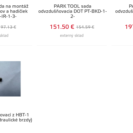
da na montáž
PARK TOOL sada
P
ov a hadičiek
odvzdušňovacia DOT PT-BKD-1-
odvzduš
-IR-1-3-
2-
151.50 €
19
97.13 €
154.59 €
sklad
externý sklad
sovací z HBT-1
draulické brzdy)