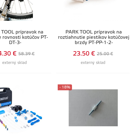
TOOL prípravok na
PARK TOOL prípravok na
 rovnosti kotúčov PT-
roztiahnutie piestikov kotúčovej
DT-3-
brzdy PT-PP-1-2-
4.30 €
23.50 €
58.39 €
25.00 €
externý sklad
externý sklad
- 18%