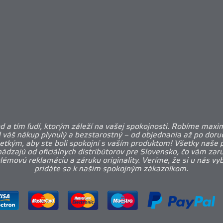
 a tím ľudí, ktorým záleží na vašej spokojnosti. Robíme maxi
l váš nákup plynulý a bezstarostný – od objednania až po doruč
etkým, aby ste boli spokojní s vaším produktom! Všetky naše 
ádzajú od oficiálnych distribútorov pre Slovensko, čo vám zar
émovú reklamáciu a záruku originality. Veríme, že si u nás vy
pridáte sa k našim spokojným zákazníkom.