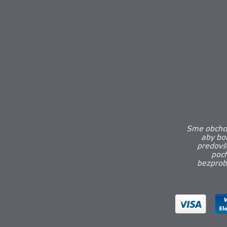
Sme obchod
aby bo
predovš
poch
bezprobl