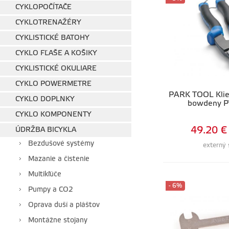
CYKLOPOČÍTAČE
CYKLOTRENAŽÉRY
CYKLISTICKÉ BATOHY
CYKLO FĽAŠE A KOŠIKY
CYKLISTICKÉ OKULIARE
CYKLO POWERMETRE
PARK TOOL Klieš
CYKLO DOPLNKY
bowdeny P
CYKLO KOMPONENTY
49.20 €
ÚDRŽBA BICYKLA
Bezdušové systémy
externý 
Mazanie a čistenie
Multikľúče
- 6%
Pumpy a CO2
Oprava duší a pláštov
Montážne stojany