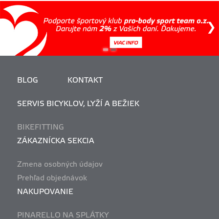
BLOG
KONTAKT
SERVIS BICYKLOV, LYŽÍ A BEŽIEK
BIKEFITTING
ZÁKAZNÍCKA SEKCIA
Zmena osobných údajov
Prehľad objednávok
NAKUPOVANIE
PINARELLO NA SPLÁTKY