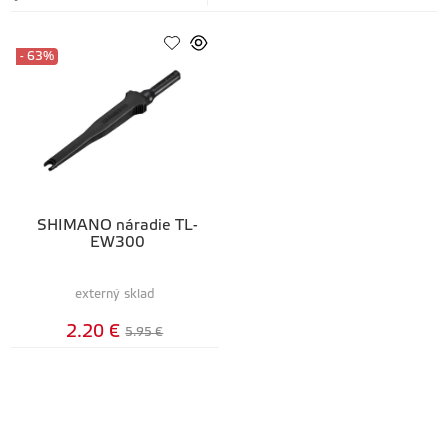
- 63%
SHIMANO náradie TL-
EW300
externý sklad
2.20 €
5.95 €