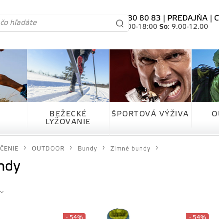
tel. 0905 80 80 83 |
PREDAJŇA
|
C
Po-Pia
: 10.00-18:00
So
: 9.00-12.00
BEŽECKÉ
ŠPORTOVÁ VÝŽIVA
O
LYŽOVANIE
ČENIE
OUTDOOR
Bundy
Zimné bundy
ndy
- 54%
- 54%