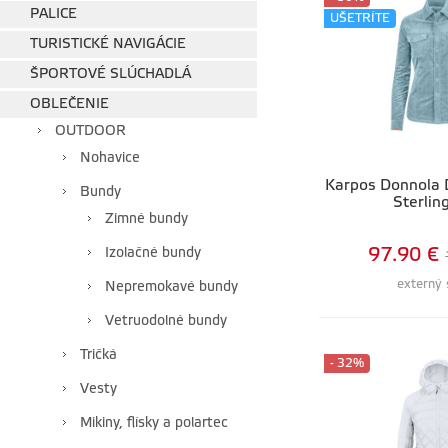
PALICE
UŠETRÍTE
TURISTICKÉ NAVIGÁCIE
ŠPORTOVÉ SLÚCHADLÁ
OBLEČENIE
OUTDOOR
Nohavice
Karpos Donnola
Bundy
Sterlin
Zimné bundy
Izolačné bundy
97.90 €
externý 
Nepremokavé bundy
Vetruodolné bundy
Tričká
- 32%
Vesty
Mikiny, flísky a polartec