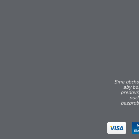
Sme obchod
aby bo
predovš
poch
bezprobl