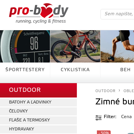
ŠPORTTESTERY
CYKLISTIKA
BEH
OUTDOOR
OUTDOOR
OBLE
Zimné bu
BATOHY A ĽADVINKY
ČELOVKY
Filter
Cena
FĽAŠE A TERMOSKY
HYDRAVAKY
- 50%