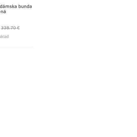
 dámska bunda
ená
338.70 €
sklad