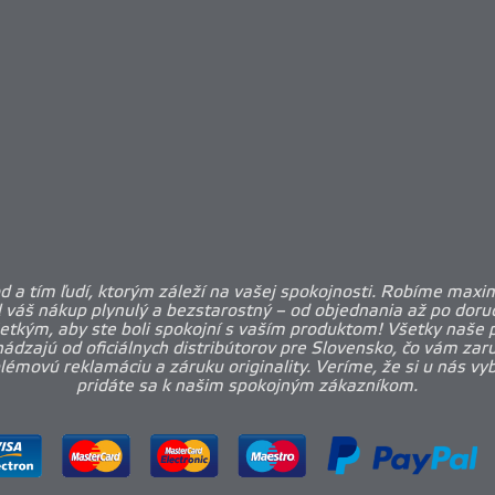
 a tím ľudí, ktorým záleží na vašej spokojnosti. Robíme maxi
l váš nákup plynulý a bezstarostný – od objednania až po doruč
etkým, aby ste boli spokojní s vaším produktom! Všetky naše 
ádzajú od oficiálnych distribútorov pre Slovensko, čo vám zar
émovú reklamáciu a záruku originality. Veríme, že si u nás vy
pridáte sa k našim spokojným zákazníkom.