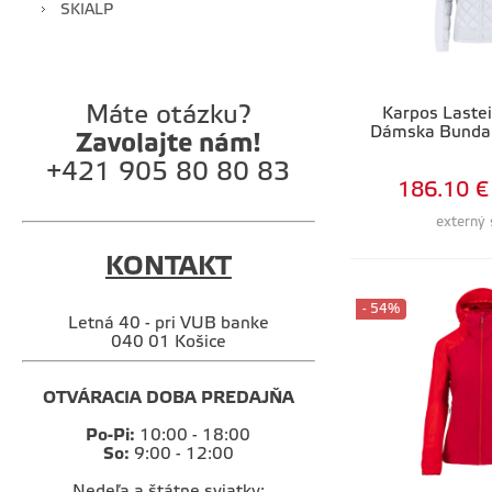
SKIALP
Máte otázku?
Karpos Lastei
Dámska Bunda 
Zavolajte nám!
+421 905 80 80 83
186.10 €
externý 
KONTAKT
- 54%
Letná 40 - pri VUB banke
040 01 Košice
OTVÁRACIA DOBA PREDAJŇA
Po-Pi:
10:00 - 18:00
So:
9:00 - 12:00