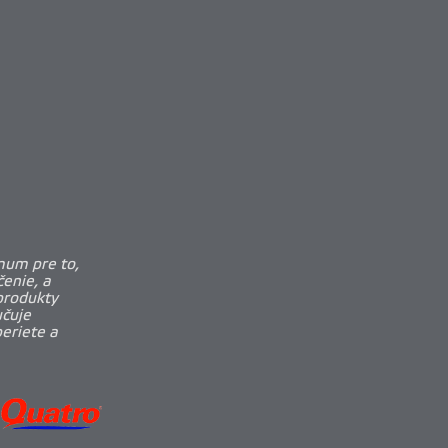
mum pre to,
enie, a
produkty
učuje
beriete a