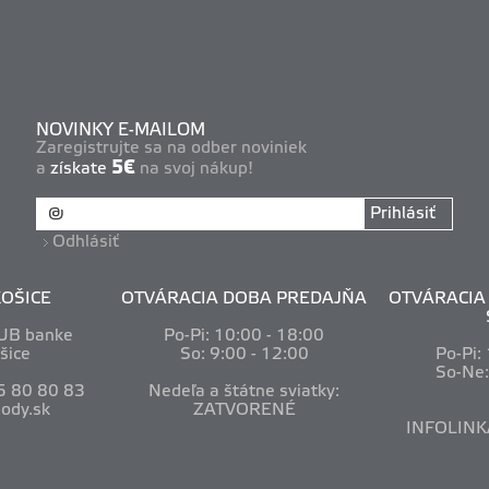
NOVINKY E-MAILOM
Zaregistrujte sa na odber noviniek
5€
a
získate
na svoj nákup!
Prihlásiť
Odhlásiť
OŠICE
OTVÁRACIA DOBA PREDAJŇA
OTVÁRACIA 
VUB banke
Po-Pi: 10
:00 - 18:00
šice
So: 9:00 - 12:00
Po-Pi:
So-Ne
5 80 80 83
Nedeľa a štátne sviatky:
ody.sk
ZATVORENÉ
INFOLINK