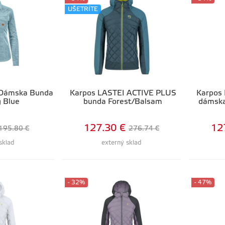
UŠETRÍTE
 Dámska Bunda
Karpos LASTEI ACTIVE PLUS
Karpos
g Blue
bunda Forest/Balsam
dámska
127.30 €
12
195.80 €
276.74 €
sklad
externý sklad
- 32%
- 47%