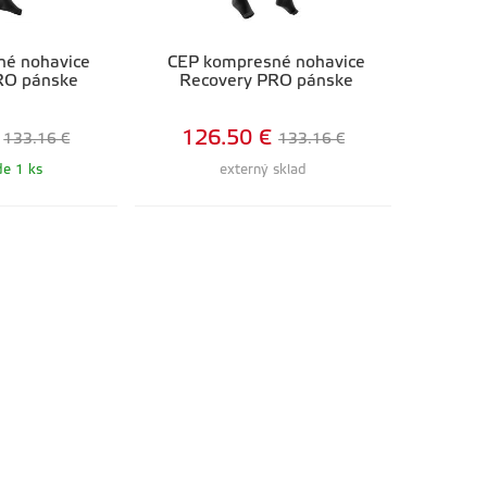
né nohavice
CEP kompresné nohavice
RO pánske
Recovery PRO pánske
126.50 €
133.16 €
133.16 €
de 1 ks
externý sklad