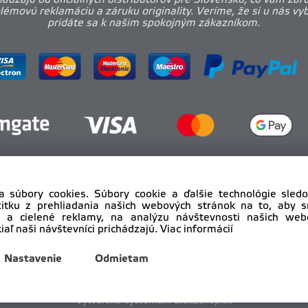
ádzajú od oficiálnych distribútorov pre Slovensko, čo vám zar
émovú reklamáciu a záruku originality. Veríme, že si u nás vy
pridáte sa k našim spokojným zákazníkom.
a súbory cookies. Súbory cookie a ďalšie technológie sle
žitku z prehliadania našich webových stránok na to, aby 
 a cielené reklamy, na analýzu návštevnosti našich we
iaľ naši návštevníci prichádzajú.
Viac informácií
yright © 2012 - 2025
pro-body.sk, All rights reserved | DAHA s
Nastavenie
Odmietam
Vytvorené systémom ClickEshop.sk