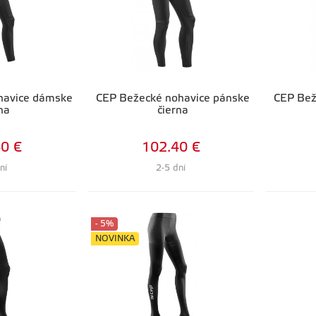
havice dámske
CEP Bežecké nohavice pánske
CEP Bež
na
čierna
0 €
102.40 €
ní
2-5 dní
- 5%
NOVINKA