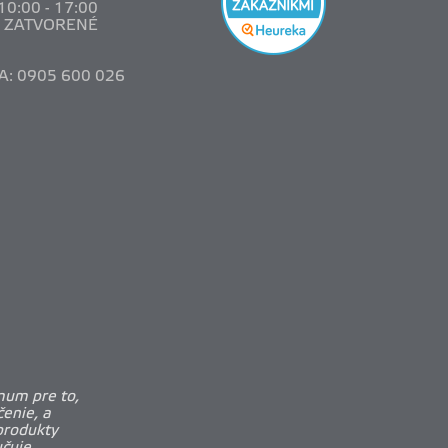
 10
:00 - 17:00
: ZATVORENÉ
A: 0905 600 026
mum pre to,
enie, a
produkty