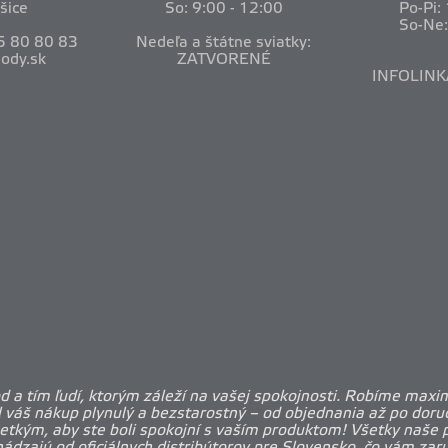
šice
So: 9:00 - 12:00
Po-Pi:
So-Ne
5 80 80 83
Nedeľa a štátne sviatky:
ody.sk
ZATVORENÉ
INFOLINK
 a tím ľudí, ktorým záleží na vašej spokojnosti. Robíme maxi
l váš nákup plynulý a bezstarostný – od objednania až po doruč
etkým, aby ste boli spokojní s vaším produktom! Všetky naše 