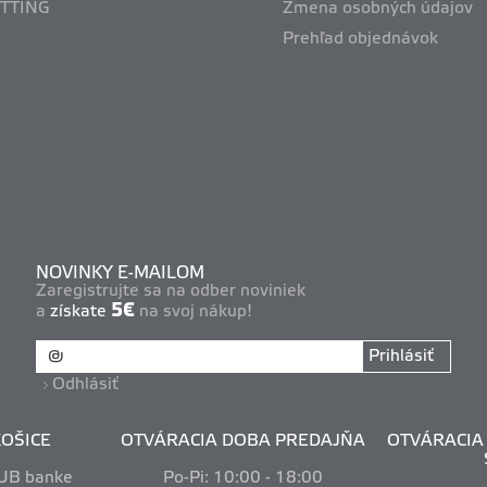
ITTING
Zmena osobných údajov
Prehľad objednávok
NOVINKY E-MAILOM
Zaregistrujte sa na odber noviniek
5€
a
získate
na svoj nákup!
Prihlásiť
Odhlásiť
OŠICE
OTVÁRACIA DOBA PREDAJŇA
OTVÁRACIA 
VUB banke
Po-Pi: 10
:00 - 18:00