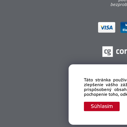
poch
bezprobl
Táto stránka použív
zlepšenie vášho zá
prispôsobený obsah
pochopenie toho, odk
Cop
Súhlasím