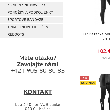
KOMPRESNÉ NÁVLEKY
PONOŽKY A PODKOLIENKY
ŠPORTOVÉ BANDÁŽE
TRIATLONOVÉ OBLEČENIE
CEP Bežecké no
REBOOTS
čier
102.4
Máte otázku?
2-5 d
Zavolajte nám!
+421 905 80 80 83
- 5%
NOVINKA
KONTAKT
Letná 40 - pri VUB banke
040 01 Košice