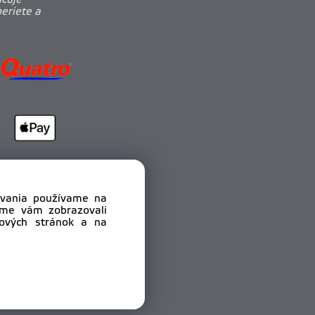
učuje
beriete a
dovania používame na
sme vám zobrazovali
bových stránok a na
.r.o.