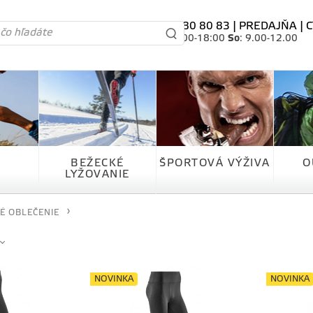
tel. 0905 80 80 83 |
PREDAJŇA
|
C
Po-Pia
: 10.00-18:00
So
: 9.00-12.00
BEŽECKÉ
ŠPORTOVÁ VÝŽIVA
O
LYŽOVANIE
É OBLEČENIE
NOVINKA
NOVINKA