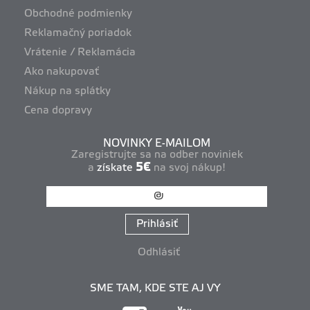
Obchodné podmienky
Reklamačný poriadok
Vrátenie / Reklamácia
Ako nakupovať
Nákup na splátky
Cena dopravy
NOVINKY E-MAILOM
Zaregistrujte sa na odber noviniek
5€
a
získate
na svoj nákup!
Prihlásiť
Odhlásiť
SME TAM, KDE STE AJ VY