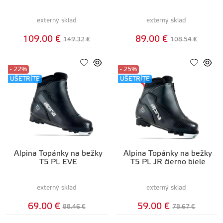
externý sklad
externý sklad
109.00 €
89.00 €
149.32 €
108.54 €
- 22%
- 25%
UŠETRÍTE
UŠETRÍTE
Alpina Topánky na bežky
Alpina Topánky na bežky
T5 PL EVE
T5 PL JR čierno biele
externý sklad
externý sklad
69.00 €
59.00 €
88.46 €
78.67 €