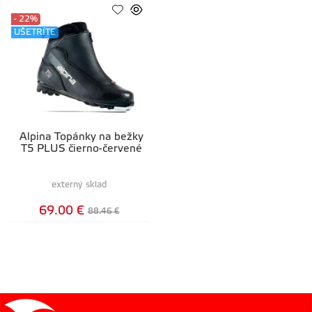
- 22%
UŠETRÍTE
Alpina Topánky na bežky
T5 PLUS čierno-červené
externý sklad
69.00 €
88.46 €