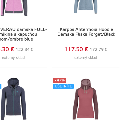
AVERAU dámska FULL-
Karpos Antermoia Hoodie
mikina s kapucňou
Dámska Flíska Forget/Black
oom/ombre blue
.30 €
117.50 €
122.34 €
172.79 €
externý sklad
externý sklad
- 47%
UŠETRÍTE