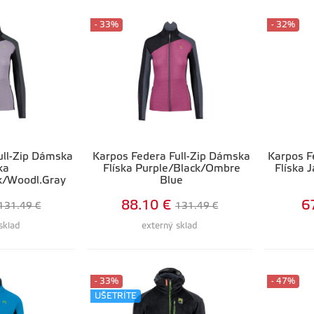
- 33%
- 32%
ull-Zip Dámska
Karpos Federa Full-Zip Dámska
Karpos F
ka
Flíska Purple/Black/Ombre
Flíska 
k/Woodl.Gray
Blue
88.10 €
6
131.49 €
131.49 €
sklad
externý sklad
- 33%
- 47%
UŠETRÍTE