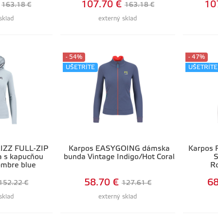
107.70 €
10
163.18 €
163.18 €
sklad
externý sklad
- 54%
- 47%
UŠETRÍTE
UŠETRÍTE
IZZ FULL-ZIP
Karpos EASYGOING dámska
Karpos 
 s kapucňou
bunda Vintage Indigo/Hot Coral
S
ombre blue
R
58.70 €
68
152.22 €
127.61 €
sklad
externý sklad