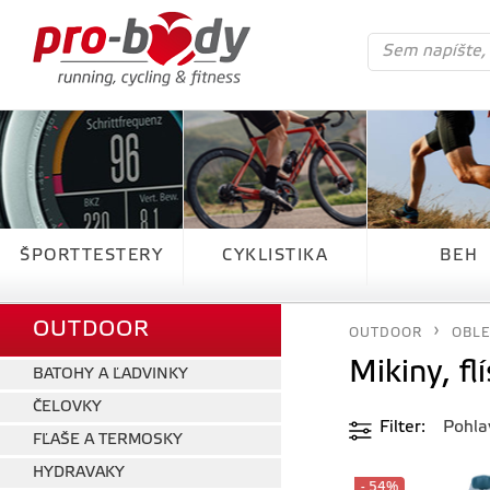
ŠPORTTESTERY
CYKLISTIKA
BEH
OUTDOOR
OUTDOOR
OBLE
Mikiny, fl
BATOHY A ĽADVINKY
ČELOVKY
Filter
Pohlav
FĽAŠE A TERMOSKY
HYDRAVAKY
- 54%