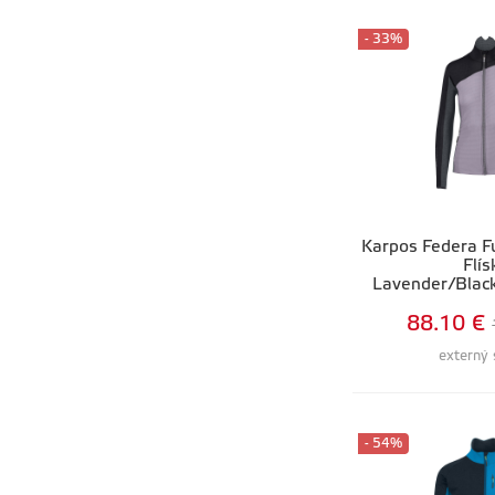
- 33%
Karpos Federa F
Flís
Lavender/Blac
88.10 €
externý 
- 54%