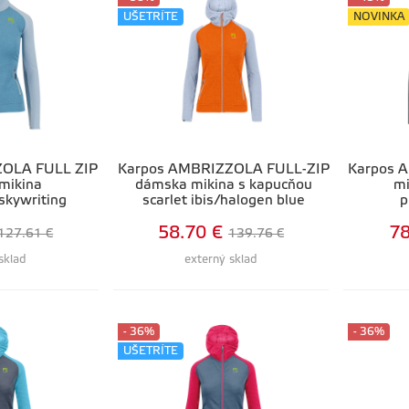
UŠETRÍTE
NOVINKA
ZOLA FULL ZIP
Karpos AMBRIZZOLA FULL-ZIP
Karpos 
mikina
dámska mikina s kapucňou
mi
skywriting
scarlet ibis/halogen blue
p
58.70 €
78
127.61 €
139.76 €
sklad
externý sklad
- 36%
- 36%
UŠETRÍTE