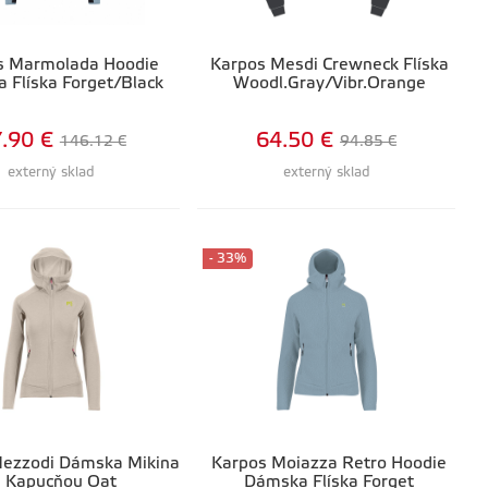
s Marmolada Hoodie
Karpos Mesdi Crewneck Flíska
 Flíska Forget/Black
Woodl.Gray/Vibr.Orange
.90 €
64.50 €
146.12 €
94.85 €
externý sklad
externý sklad
- 33%
ezzodi Dámska Mikina
Karpos Moiazza Retro Hoodie
 Kapucňou Oat
Dámska Flíska Forget