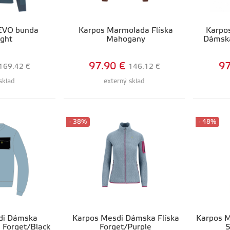
 EVO bunda
Karpos Marmolada Flíska
Karpo
ght
Mahogany
Dámska
97.90 €
97
169.42 €
146.12 €
sklad
externý sklad
- 38%
- 48%
di Dámska
Karpos Mesdi Dámska Flíska
Karpos M
 Forget/Black
Forget/Purple
S