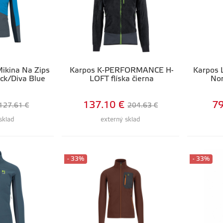
ikina Na Zips
Karpos K-PERFORMANCE H-
Karpos 
ck/Diva Blue
LOFT flíska čierna
Nor
137.10 €
79
127.61 €
204.63 €
sklad
externý sklad
- 33%
- 33%