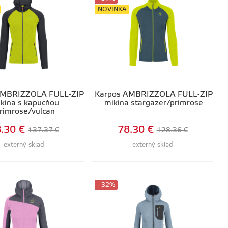
NOVINKA
AMBRIZZOLA FULL-ZIP
Karpos AMBRIZZOLA FULL-ZIP
kina s kapucňou
mikina stargazer/primrose
rimrose/vulcan
.30 €
78.30 €
137.37 €
128.36 €
externý sklad
externý sklad
- 32%