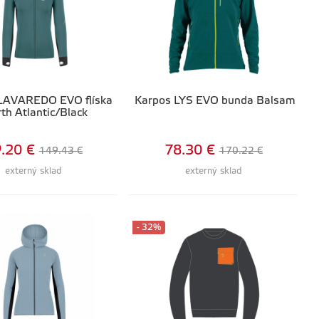
LAVAREDO EVO flíska
Karpos LYS EVO bunda Balsam
th Atlantic/Black
.20 €
78.30 €
149.43 €
170.22 €
externý sklad
externý sklad
- 32%