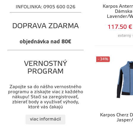
Karpos Anter
INFOLINKA: 0905 600 026
Dámska 
Lavender/W
DOPRAVA ZDARMA
117.50 €
externý 
objednávka nad 80€
- 34%
VERNOSTNÝ
PROGRAM
Zapojte sa do nášho vernostného
programu a získajte viac z každého
nákupu! Stačí sa zaregistrovať,
zbierať body a využívať výhody,
ktoré vás čakajú
Karpos Cherz D
viac informácií
Jasper/