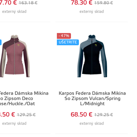
7.70 €
78.30 €
163.18 €
159.80 €
externý sklad
externý sklad
- 47%
UŠETRÍTE
Federa Dámska Mikina
Karpos Federa Dámska Mikina
o Zipsom Deco
So Zipsom Vulcan/Spring
ose/Huckle./Oat
L/Midnight
.50 €
68.50 €
129.25 €
129.25 €
externý sklad
externý sklad