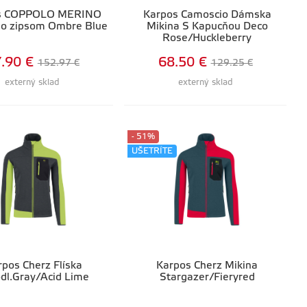
s COPPOLO MERINO
Karpos Camoscio Dámska
so zipsom Ombre Blue
Mikina S Kapucňou Deco
Rose/Huckleberry
.90 €
68.50 €
152.97 €
129.25 €
externý sklad
externý sklad
- 51%
UŠETRÍTE
rpos Cherz Flíska
Karpos Cherz Mikina
dl.Gray/Acid Lime
Stargazer/Fieryred