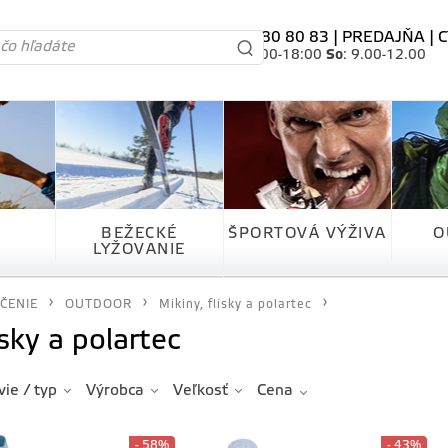
tel. 0905 80 80 83 |
PREDAJŇA
|
C
Po-Pia
: 10.00-18:00
So
: 9.00-12.00
BEŽECKÉ
ŠPORTOVÁ VÝŽIVA
O
LYŽOVANIE
ČENIE
OUTDOOR
Mikiny, flísky a polartec
ísky a polartec
ie / typ
Výrobca
Veľkosť
Cena
- 58%
- 43%