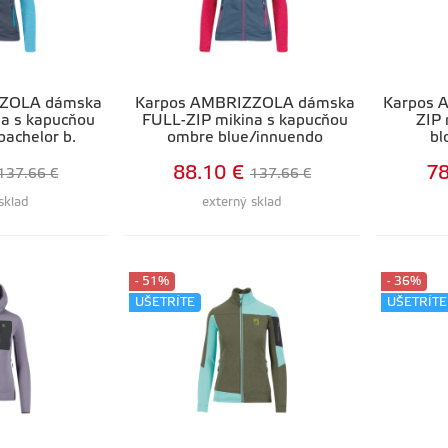
ZZOLA dámska
Karpos AMBRIZZOLA dámska
Karpos 
a s kapucňou
FULL-ZIP mikina s kapucňou
ZIP 
achelor b.
ombre blue/innuendo
bl
88.10 €
78
137.66 €
137.66 €
sklad
externý sklad
- 51%
- 36%
UŠETRÍTE
UŠETRÍTE