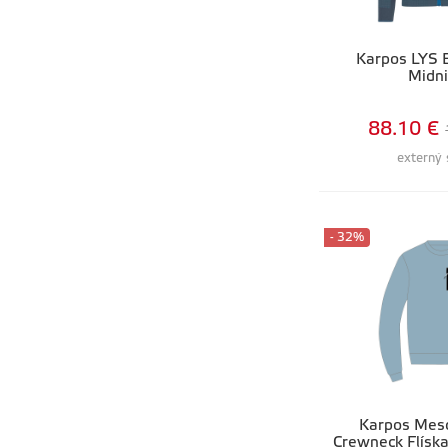
Karpos LYS
Midni
88.10 €
externý 
- 32%
Karpos Mes
Crewneck Flíska