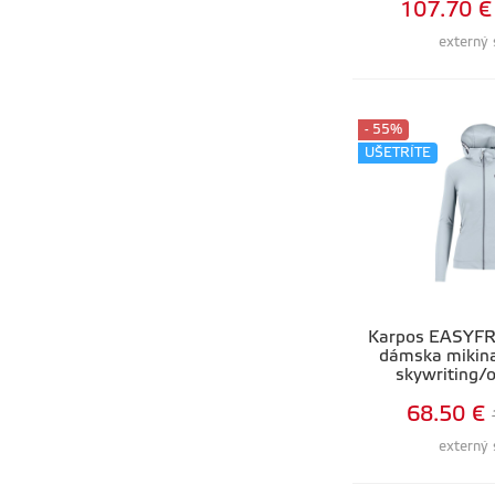
107.70 €
externý 
- 55%
UŠETRÍTE
Karpos EASYFR
dámska mikina
skywriting/
68.50 €
externý 