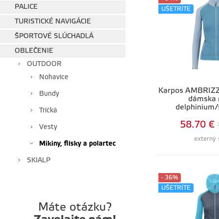
PALICE
UŠETRÍTE
TURISTICKÉ NAVIGÁCIE
ŠPORTOVÉ SLÚCHADLÁ
OBLEČENIE
OUTDOOR
Nohavice
Karpos AMBRIZ
Bundy
dámska 
delphinium/
Tričká
58.70 €
Vesty
externý 
Mikiny, flísky a polartec
SKIALP
- 36%
UŠETRÍTE
Máte otázku?