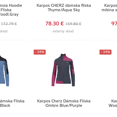
moia Hoodie
Karpos CHERZ dámska flíska
Karpo
Flíska
Thyme/Aqua Sky
mikina 
oodl.Gray
78.30 €
97
172.79 €
159.80 €
sklad
externý sklad
- 34%
- 34%
ámska Flíska
Karpos Cherz Dámska Flíska
Ka
Black
Ombre Blue/Purple
Woo