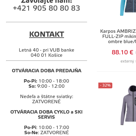
Zavolajte nám!
+421 905 80 80 83
Karpos AMBRI
KONTAKT
FULL-ZIP mikin
ombre blue/b
Letná 40 - pri VUB banke
88.10 €
040 01 Košice
externý 
OTVÁRACIA DOBA PREDAJŇA
Po-Pi:
10:00 - 18:00
- 32%
So:
9:00 - 12:00
Nedeľa a štátne sviatky:
ZATVORENÉ
OTVÁRACIA DOBA CYKLO a SKI
SERVIS
Po-Pi
: 10:00 - 17:00
So-Ne
: ZATVORENÉ