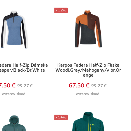
- 32%
edera Half-Zip Dámska
Karpos Federa Half-Zip Flíska
Jasper/Black/Br.White
Woodl.Gray/Mahogany/Vibr.Or
ange
7.50 €
67.50 €
99.27 €
99.27 €
externý sklad
externý sklad
- 54%