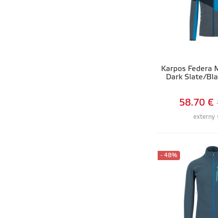
Karpos Federa M
Dark Slate/Bla
58.70 €
externý 
- 48%