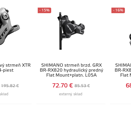
- 15%
- 16%
vý strmeň XTR
SHIMANO strmeň brzd. GRX
SHIMAN
-piest
BR-RX820 hydraulický predný
BR-RX8
Flat Mount+platn. L05A
Flat
72.70 €
6
195.82 €
85.53 €
sklad
externý sklad