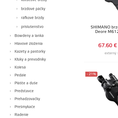
kotúčové brzdy
brzdové páčky
ráfkové brzdy
príslušenstvo
SHIMANO brz
Deore M612
Bowdeny a lanká
Hlavové zloženia
67.60 €
Kazety a pastorky
externý 
Kľuky a prevodníky
Kolesá
- 21%
Pedále
Plášte a duše
Predstavce
Prehadzovačky
Prešmykače
Radenie