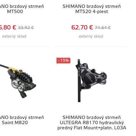
NO brzdový strmeň
SHIMANO brzdový strmeň
MT500
MT520 4-piest
6.80 €
62.70 €
33.92 €
74.64 €
externý sklad
externý sklad
- 15%
NO brzdový strmeň
SHIMANO brzdový strmeň
Saint M820
ULTEGRA R8170 hydraulický
predný Flat Mount+platn. L03A