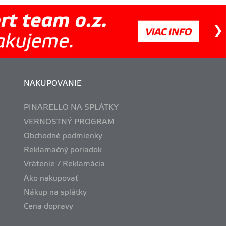
NAKUPOVANIE
PINARELLO NA SPLÁTKY
VERNOSTNÝ PROGRAM
Obchodné podmienky
Reklamačný poriadok
Vrátenie / Reklamácia
Ako nakupovať
Nákup na splátky
Cena dopravy