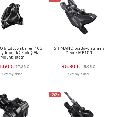
 brzdový strmeň 105
SHIMANO brzdový strmeň
ydraulický zadný Flat
Deore M6100
Mount+platn.
4.60 €
36.30 €
77.83 €
45.95 €
externý sklad
externý sklad
- 26%