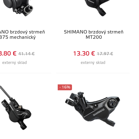
NO brzdový strmeň
SHIMANO brzdový strmeň
375 mechanický
MT200
8.80 €
13.30 €
41.14 €
17.97 €
externý sklad
externý sklad
- 16%