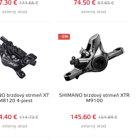
7.30 €
74.50 €
144.66 €
87.65 €
externý sklad
externý sklad
- 6%
O brzdový strmeň XT
SHIMANO brzdový strmeň XTR
M8120 4-piest
M9100
4.40 €
145.60 €
114.73 €
154.89 €
externý sklad
externý sklad