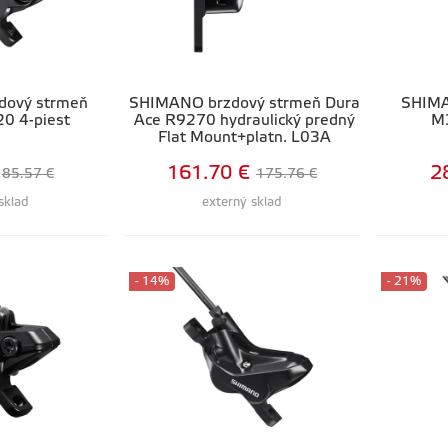
dový strmeň
SHIMANO brzdový strmeň Dura
SHIMA
0 4-piest
Ace R9270 hydraulický predný
M
Flat Mount+platn. L03A
161.70 €
2
85.57 €
175.76 €
sklad
externý sklad
- 14%
- 21%