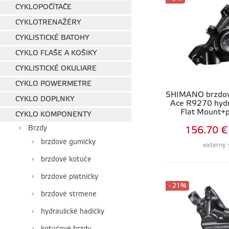
CYKLOPOČÍTAČE
CYKLOTRENAŽÉRY
CYKLISTICKÉ BATOHY
CYKLO FĽAŠE A KOŠIKY
CYKLISTICKÉ OKULIARE
CYKLO POWERMETRE
SHIMANO brzdový s
CYKLO DOPLNKY
Ace R9270 hydr
Flat Mount+p
CYKLO KOMPONENTY
Brzdy
156.70 €
brzdové gumičky
externý 
brzdové kotúče
brzdové platničky
- 21%
brzdové strmene
hydraulické hadičky