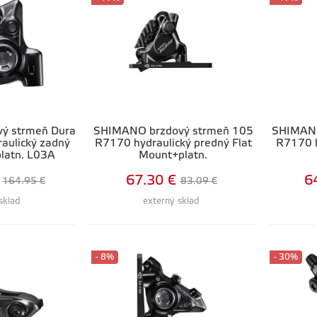
trmeň Dura
SHIMANO brzdový strmeň 105
SHIMANO
aulický zadný
R7170 hydraulický predný Flat
R7170 h
latn. L03A
Mount+platn.
67.30 €
6
164.95 €
83.09 €
sklad
externý sklad
- 8%
- 30%