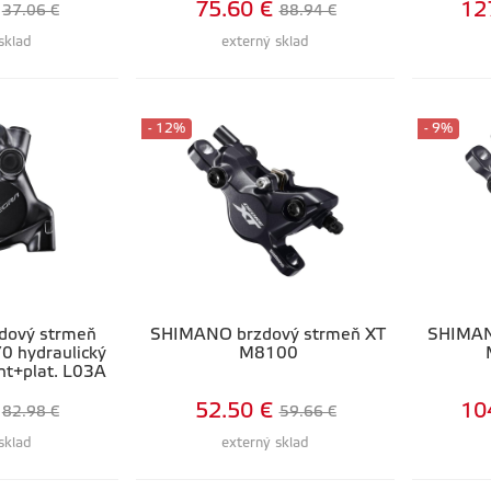
75.60 €
12
37.06 €
88.94 €
sklad
externý sklad
- 12%
- 9%
dový strmeň
SHIMANO brzdový strmeň XT
SHIMAN
 hydraulický
M8100
nt+plat. L03A
52.50 €
10
82.98 €
59.66 €
sklad
externý sklad