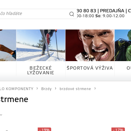
tel. 0905 80 80 83 |
PREDAJŇA
|
C
Po-Pia
: 10.00-18:00
So
: 9.00-12.00
BEŽECKÉ
ŠPORTOVÁ VÝŽIVA
O
LYŽOVANIE
LO KOMPONENTY
Brzdy
brzdové strmene
strmene
- 19%
- 17%