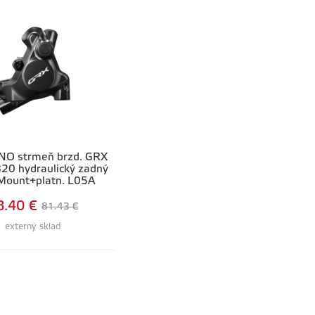
O strmeň brzd. GRX
20 hydraulický zadný
 Mount+platn. L05A
8.40 €
81.43 €
externý sklad