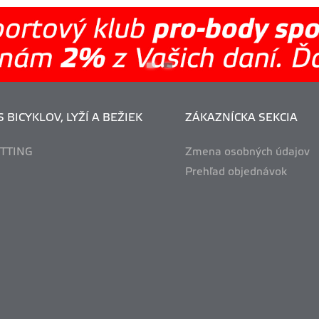
 BICYKLOV, LYŽÍ A BEŽIEK
ZÁKAZNÍCKA SEKCIA
ITTING
Zmena osobných údajov
Prehľad objednávok