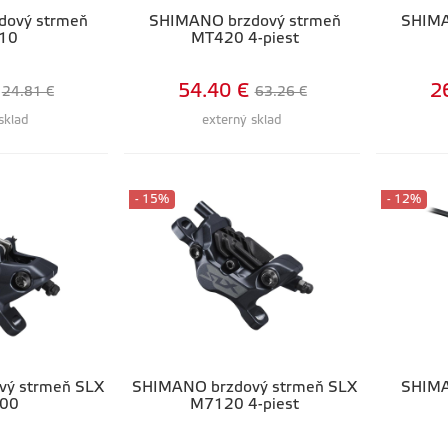
dový strmeň
SHIMANO brzdový strmeň
SHIMA
10
MT420 4-piest
54.40 €
2
24.81 €
63.26 €
sklad
externý sklad
- 15%
- 12%
vý strmeň SLX
SHIMANO brzdový strmeň SLX
SHIMA
00
M7120 4-piest