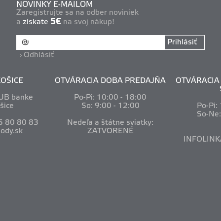
NOVINKY E-MAILOM
Zaregistrujte sa na odber noviniek
5€
a
získate
na svoj nákup!
Prihlásiť
Odhlásiť
OŠICE
OTVÁRACIA DOBA PREDAJŇA
OTVÁRACIA 
VUB banke
Po-Pi: 10
:00 - 18:00
šice
So: 9:00 - 12:00
Po-Pi:
So-Ne
5 80 80 83
Nedeľa a štátne sviatky:
ody.sk
ZATVORENÉ
INFOLINK