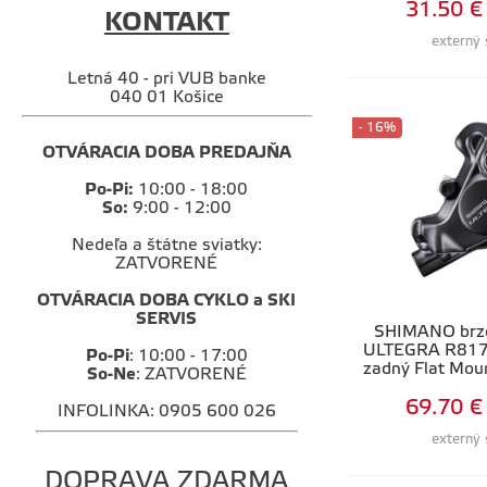
31.50 €
KONTAKT
externý 
Letná 40 - pri VUB banke
040 01 Košice
- 16%
OTVÁRACIA DOBA PREDAJŇA
Po-Pi:
10:00 - 18:00
So:
9:00 - 12:00
Nedeľa a štátne sviatky:
ZATVORENÉ
OTVÁRACIA DOBA CYKLO a SKI
SERVIS
SHIMANO brz
ULTEGRA R8170
Po-Pi
: 10:00 - 17:00
zadný Flat Mou
So-Ne
: ZATVORENÉ
69.70 €
INFOLINKA: 0905 600 026
externý 
DOPRAVA ZDARMA