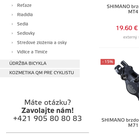
Reťaze
SHIMANO brz
MT4
Riadidlá
Sedlá
19.60 €
Sedlovky
externý 
Stredové zloženia a osky
Vidlice a Tlmiče
- 15%
ÚDRŽBA BICYKLA
KOZMETIKA QM PRE CYKLISTU
Máte otázku?
Zavolajte nám!
+421 905 80 80 83
SHIMANO brzdo
M71