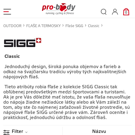
0
OUTDOOR
FĽAŠE A TERMOSKY
Fľaše SIGG
Classic
Classic
Jednoduchý design, široká ponuka objemov a farieb a
odkaz na švajčiarsku tradíciu výroby tých najkvalitnejších
nápojových fliaš.
Tieto atribúty robia fľaše z kolekcie SIGG Classic tak
obľúbenej predovšetkým medzi športovcami a turistami.
Ak je pre Vás dôležité mať istotu, že vaša fľaša neuvoľňuje
do nápoja žiadne nežiadúce látky alebo ak Vám záleží na
tom, aby ste čo najmenej zaťažovali životné prostredie, sú
nápojové fľaše SIGG určené práve vám. Zároveň oceníte i
praktickosť, jednoduchú údržbu a odolnosť fliaš.
Filter