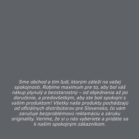
Sme obchod a tím ľudí, ktorým záleží na vašej
spokojnosti. Robíme maximum pre to, aby bol váš
nákup plynulý a bezstarostný – od objednania až po
doručenie, a predovšetkým, aby ste boli spokojní s
vaším produktom! Všetky naše produkty pochádzajú
od oficiálnych distribútorov pre Slovensko, čo vám
zaručuje bezproblémovú reklamáciu a záruku
originality. Veríme, že si u nás vyberiete a pridáte sa
k našim spokojným zákazníkom.