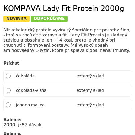
KOMPAVA Lady Fit Protein 2000g
NOVINKA
ODPORÚČAME
Nízkokalorický proteín vyvinutý špeciálne pre potreby žien,
ktoré sa chcú cítiť zdravo a fit. Lady Fit Protein je sladený
stéviou a obsahuje len 114 kcal, preto je vhodný pri
chudnutí či formovaní postavy. Má vysoký obsah
aminokyseliny L-lyzín, ktorá prispieva k posilneniu imunity.
Príchuť
:
čokoláda
externý sklad
čokoláda-višňa
externý sklad
jahoda-malina
externý sklad
Balenie
:
2000 g/67 dávok
Balenie
: