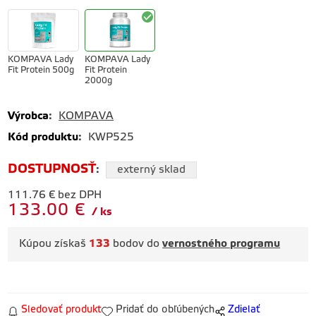
KOMPAVA Lady
KOMPAVA Lady
Fit Protein 500g
Fit Protein
2000g
Výrobca
:
KOMPAVA
Kód produktu
:
KWP525
DOSTUPNOSŤ
:
externý sklad
111.76
€
bez DPH
133.00
€
ks
Kúpou získaš
133
bodov do
vernostného programu
Sledovať produkt
Pridať do obľúbených
Zdielať