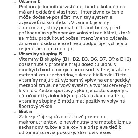
Vitamín C
Podporuje imunitný systému, tvorbu kolagénu a
má antioxidačné vlastnosti. Intenzívne cvičenie
môže dočasne potláčať imunitný systém a
zvyšovať riziko infekcií. Vitamín C je silný
antioxidant, ktorý pomáha chrániť bunky pred
poškodením spôsobeným voľnými radikálmi, ktoré
sa môžu produkovať počas intenzívneho cvičenia.
Znížením oxidačného stresu podporuje rýchlejšiu
regeneráciu po tréningu.
Vitamíny skupiny B
Vitamíny B skupiny (B1, B2, B3, B6, B7, B9 a B12)
obsiahnuté v proteíne hrajú dôležitú úlohu v
mnohých biochemických procesoch v tele, vrátane
metabolizmu sacharidov, tukov a bielkovín. Tieto
vitamíny majú tiež významný vplyv na energetický
metabolizmus, nervový systém a tvorbu červených
krviniek. Keďže športový výkon je často spojený s
náročnými fyziologickými požiadavkami na telo,
vitamíny skupiny B môžu mať pozitívny vplyv na
športový výkon.
Biotín
Zabezpečuje správnu látkovú premenu
makronutrientov, je nevyhnutný pre metabolizmus
sacharidov, tukov a bielkovín a prispieva tiež k
udržaniu zdravia pokožky, slizníc a vlasov.