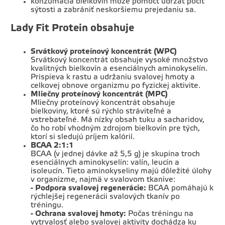
konzumácia bielkovín môže pomôcť udržať pocit
sýtosti a zabrániť neskoršiemu prejedaniu sa.
Lady Fit Protein obsahuje
Srvátkový proteínový koncentrát (WPC)
Srvátkový koncentrát obsahuje vysoké množstvo
kvalitných bielkovín a esenciálnych aminokyselín.
Prispieva k rastu a udržaniu svalovej hmoty a
celkovej obnove organizmu po fyzickej aktivite.
Mliečny proteínový koncentrát (MPC)
Mliečny proteínový koncentrát obsahuje
bielkoviny, ktoré sú rýchlo stráviteľné a
vstrebateľné. Má nízky obsah tuku a sacharidov,
čo ho robí vhodným zdrojom bielkovín pre tých,
ktorí si sledujú príjem kalórií.
BCAA 2:1:1
BCAA (v jednej dávke až 5,5 g) je skupina troch
esenciálnych aminokyselín: valín, leucín a
isoleucín. Tieto aminokyseliny majú dôležité úlohy
v organizme, najmä v svalovom tkanive:
- Podpora svalovej regenerácie:
BCAA pomáhajú k
rýchlejšej regenerácii svalových tkanív po
tréningu.
- Ochrana svalovej hmoty:
Počas tréningu na
vytrvalosť alebo svalovej aktivity dochádza ku