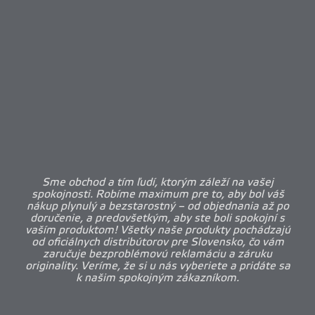
Sme obchod a tím ľudí, ktorým záleží na vašej
spokojnosti. Robíme maximum pre to, aby bol váš
nákup plynulý a bezstarostný – od objednania až po
doručenie, a predovšetkým, aby ste boli spokojní s
vaším produktom! Všetky naše produkty pochádzajú
od oficiálnych distribútorov pre Slovensko, čo vám
zaručuje bezproblémovú reklamáciu a záruku
originality. Veríme, že si u nás vyberiete a pridáte sa
k našim spokojným zákazníkom.