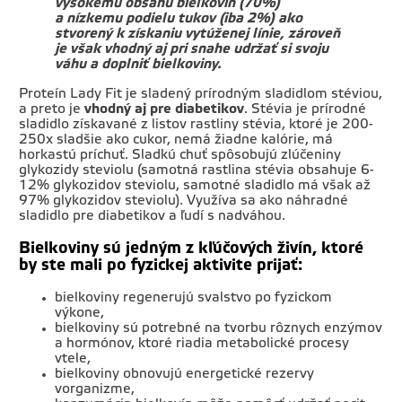
vysokému obsahu bielkovín (70%)
a nízkemu podielu tukov (iba 2%) ako
stvorený k získaniu vytúženej línie, zároveň
je však vhodný aj pri snahe udržať si svoju
váhu a doplniť bielkoviny.
Proteín Lady Fit je sladený prírodným sladidlom stéviou,
a preto je
vhodný aj pre diabetikov
. Stévia je prírodné
sladidlo získavané z listov rastliny stévia, ktoré je 200-
250x sladšie ako cukor, nemá žiadne kalórie, má
horkastú príchuť. Sladkú chuť spôsobujú zlúčeniny
glykozidy steviolu (samotná rastlina stévia obsahuje 6-
12% glykozidov steviolu, samotné sladidlo má však až
97% glykozidov steviolu). Využíva sa ako náhradné
sladidlo pre diabetikov a ľudí s nadváhou.
Bielkoviny sú jedným z kľúčových živín, ktoré
by ste mali po fyzickej aktivite prijať:
bielkoviny regenerujú svalstvo po fyzickom
výkone,
bielkoviny sú potrebné na tvorbu rôznych enzýmov
a hormónov, ktoré riadia metabolické procesy
vtele,
bielkoviny obnovujú energetické rezervy
vorganizme,