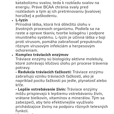
katabolizmu svalov, teda k rozkladu svalov na
energiu. Práve BCAA chránia svaly pred
rozkladom a tým aj ich pretrénovaniu (svalovej
horúčke) a poškodeniu.
L-lyzín
Prírodná látka, ktorá hrá dôležitú úlohu v
životných procesoch organizmu. Podieľa sa na
raste a oprave tkanív, tvorbe kolagénu i podpore
imunitného systému. L-lyzín je účinná látka v boji
proti vírusom, pomáha zabraňovať prepuknutiu
rôznym vírusovým infekciám a herpesovým
ochoreniam.
Komplex tráviacich enzýmov
Tráviace enzýmy sú biologicky aktívne molekuly,
ktoré zohrávajú kľúčovú úlohu pri procese trávenia
potravy.
- Redukcia tráviacich ťažkostí:
Tráviace enzýmu
zabraňujú vzniku tráviacich ťažkostí, ako je
napríklad pocitu ťažkosti po jedle, plynatosť alebo
kŕče.
- Lepšie vstrebávanie živín:
Tráviace enzýmy
môžu prispievajú k lepšiemu vstrebávaniu živín,
vrátane bielkovín, vitamínov a minerálov. Tým sa
zabezpečí, aby telo efektívnejšie využívalo
prichádzajúce živiny na podporu rôznych telesných
funkcií.