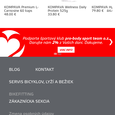
KOMPAVA Premium L-
KOMPAVA Wellness Daily
KOMPAVA Hypo
Carnosine 60 kaps
Protein 525g
79.80 €
84.0
48.00 €
33.80 €
BLOG
KONTAKT
SERVIS BICYKLOV, LYŽÍ A BEŽIEK
BIKEFITTING
ZÁKAZNÍCKA SEKCIA
Zmena osobných údajov