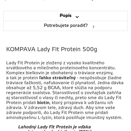
Popis
Potrebujete poradiť?
KOMPAVA Lady Fit Protein 500g
Lady Fit Protein je zložený z vysoko kvalitného
srvátkového a mliečneho proteínového koncentrátu.
Komplex bielkovín je obohatený o tráviace enzýmy,
a tak je proteín
ľahko stráviteľný
- nespôsobuje žiadne
tráviace ťažkosti, nafukovanie či plynatosť. Jedna dávka
obsahuje až 5,52 g BCAA, ktoré slúžia na podporu
regenerácie svalstva. Starostlivosť o zovňajšok zahŕňa
aj starostlivosť o vlasy či nechty, preto sme do Lady Fit
Protein pridali
biotín
, ktorý prispieva k udržaniu ich
zdravia. V zdravom tele, zdravý duch. Aby sme vaše
zdravie podporili, do Lady Fit Protein sme pridali
aminokyselinu L-lyzín, ktorá posilňuje imunitný systém.
Lahodný Lady Fit Protein je vďaka