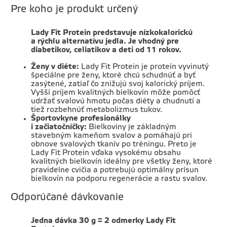
Pre koho je produkt určený
Lady Fit Protein predstavuje nízkokalorickú
a rýchlu alternatívu jedla. Je vhodný pre
diabetikov, celiatikov a deti od 11 rokov.
Ženy v
diéte:
Lady Fit Protein je proteín vyvinutý
špeciálne pre ženy, ktoré chcú schudnúť a byť
zasýtené, zatiaľ čo znižujú svoj kalorický príjem.
Vyšší príjem kvalitných bielkovín môže pomôcť
udržať svalovú hmotu počas diéty a chudnutí a
tiež rozbehnúť metabolizmus tukov.
Športovkyne profesionálky
i
začiatočníčky:
Bielkoviny je základným
stavebným kameňom svalov a pomáhajú pri
obnove svalových tkanív po tréningu. Preto je
Lady Fit Protein vďaka vysokému obsahu
kvalitných bielkovín ideálny pre všetky ženy, ktoré
pravidelne cvičia a potrebujú optimálny prísun
bielkovín na podporu regenerácie a rastu svalov.
Odporúčané dávkovanie
Jedna dávka 30 g = 2 odmerky Lady Fit