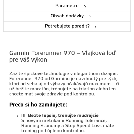
Parametre
Obsah dodávky
Potrebujete poradiť?
Garmin Forerunner 970 – Vlajková loď
pre váš výkon
Zažite špičkové technológie v elegantnom dizajne.
Forerunner 970 od Garminu je navrhnutý pre tých,
ktorí od seba aj od výbavy očakávajú maximum – či
už bežíte maratón, trénujete na triatlon alebo len
chcete mať svoje zdravie pod kontrolou.
Prečo si ho zamilujete:
🏃‍♂️
Bežte lepšie, trénujte múdrejšie
S novými metrikami Running Tolerance,
Running Economy a Step Speed Loss máte
tréning pod úplnou kontrolou.