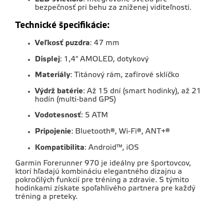
bezpečnosť pri behu za zníženej viditeľnosti.
Technické špecifikácie:
Veľkosť puzdra
:
47 mm
Displej
:
1,4" AMOLED, dotykový
Materiály
:
Titánový rám, zafírové sklíčko
Výdrž batérie
:
Až 15 dní (smart hodinky), až 21
hodín (multi-band GPS)
Vodotesnosť
:
5 ATM
Pripojenie
:
Bluetooth®, Wi-Fi®, ANT+®
Kompatibilita
:
Android™, iOS
Garmin Forerunner 970 je ideálny pre športovcov,
ktorí hľadajú kombináciu elegantného dizajnu a
pokročilých funkcií pre tréning a zdravie.
S týmito
hodinkami získate spoľahlivého partnera pre každý
tréning a preteky.