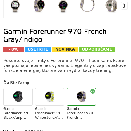
Garmin Forerunner 970 French
Gray/Indigo
- 8%
UŠETRÍTE
NOVINKA
ODPORÚČAME
Posuňte svoje limity s Forerunner 970 – hodinkami, ktoré
vás poznajú lepšie než vy sami. Elegantný dizajn, špičkové
funkcie a energia, ktorá s vami vydrží každý tréning.
Ďalšie farby
:
Garmin
Garmin
Garmin
Forerunner 970
Forerunner 970
Forerunner 970
Black/Amp
Whitestone/Amp
French
Yellow
Yellow
Gray/Indigo