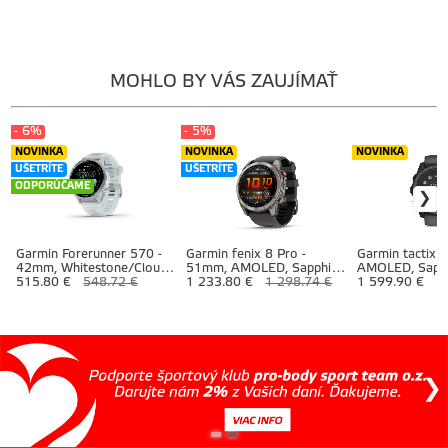
MOHLO BY VÁS ZAUJÍMAŤ
- 6%
- 5%
NOVINKA
NOVINKA
NOVINKA
UŠETRÍTE
UŠETRÍTE
ODPORÚČAME
Garmin Forerunner 570 -
Garmin fenix 8 Pro -
Garmin tactix 
42mm, Whitestone/Cloud
51mm, AMOLED, Sapphire,
AMOLED, Sapph
Blue
515.80 €
548.72 €
Titanium, Graphite/Black
1 233.80 €
1 298.74 €
Cerakote coati
1 599.90 €
band
Titanium, (AB Ul