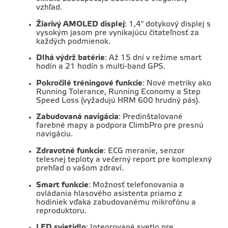
vzhľad.
Žiarivý AMOLED displej
:
1,4" dotykový displej s
vysokým jasom pre vynikajúcu čitateľnosť za
každých podmienok.
Dlhá výdrž batérie
:
Až 15 dní v režime smart
hodín a 21 hodín s multi-band GPS.
Pokročilé tréningové funkcie
:
Nové metriky ako
Running Tolerance, Running Economy a Step
Speed Loss (vyžadujú HRM 600 hrudný pás).
Zabudovaná navigácia
:
Predinštalované
farebné mapy a podpora ClimbPro pre presnú
navigáciu.
Zdravotné funkcie
:
ECG meranie, senzor
telesnej teploty a večerný report pre komplexný
prehľad o vašom zdraví.
Smart funkcie
:
Možnosť telefonovania a
ovládania hlasového asistenta priamo z
hodiniek vďaka zabudovanému mikrofónu a
reproduktoru.
LED svietidlo
:
Integrované svetlo pre