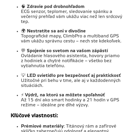
🧠
Zdravie pod drobnohľadom
ECG senzor, teplomer, sledovanie spánku a
večerný prehľad vám ukážu viac než len srdcový
tep.
🌍
Nestratíte sa ani v divočine
Topografické mapy, ClimbPro a multiband GPS
vám ukážu správnu cestu – nech ste kdekoľvek.
💬
Spojenie so svetom na vašom zápästí
Ovládanie hlasového asistenta, hovory priamo
z hodiniek a chytré notifikácie – všetko bez
vytiahnutia telefónu.
💡
LED svietidlo pre bezpečnosť aj praktickosť
Užitočné pri behu v tme, ale aj v každodenných
situáciách.
⚡
Výdrž, na ktorú sa môžete spoľahnúť
Až 15 dní ako smart hodinky a 21 hodín v GPS
režime – ideálne pre dlhé výzvy.
Kľúčové vlastnosti:
Prémiové materiály
:
Titánový rám a zafírové
sklíčko zabezpečujú odolnosť a elegantný