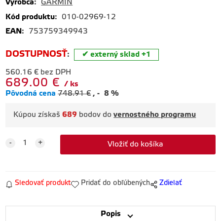
Výrobca
:
GARMIN
Kód produktu
:
010-02969-12
EAN
:
753759349943
DOSTUPNOSŤ
:
externý sklad +1
560.16
€
bez DPH
689.00
€
ks
Pôvodná cena
748.91
€
-
8
%
Kúpou získaš
689
bodov do
vernostného programu
Sledovať produkt
Pridať do obľúbených
Zdielať
Popis