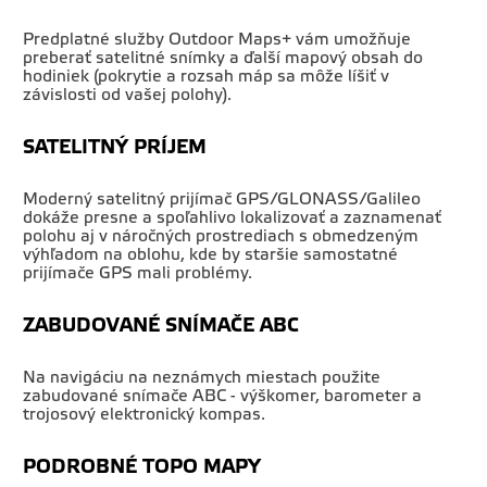
Predplatné služby Outdoor Maps+ vám umožňuje
preberať satelitné snímky a ďalší mapový obsah do
hodiniek (pokrytie a rozsah máp sa môže líšiť v
závislosti od vašej polohy).
SATELITNÝ PRÍJEM
Moderný satelitný prijímač GPS/GLONASS/Galileo
dokáže presne a spoľahlivo lokalizovať a zaznamenať
polohu aj v náročných prostrediach s obmedzeným
výhľadom na oblohu, kde by staršie samostatné
prijímače GPS mali problémy.
ZABUDOVANÉ SNÍMAČE ABC
Na navigáciu na neznámych miestach použite
zabudované snímače ABC - výškomer, barometer a
trojosový elektronický kompas.
PODROBNÉ TOPO MAPY