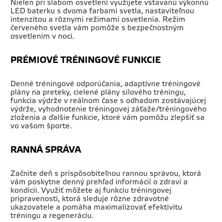
Nielen pri slabom osvetlení využijete vstavanú výkonnú
LED baterku s dvoma farbami svetla, nastaviteľnou
intenzitou a rôznymi režimami osvetlenia. Režim
červeného svetla vám pomôže s bezpečnostným
osvetlením v noci.
PRÉMIOVÉ TRÉNINGOVÉ FUNKCIE
Denné tréningové odporúčania, adaptívne tréningové
plány na preteky, cielené plány silového tréningu,
funkcia výdrže v reálnom čase s odhadom zostávajúcej
výdrže, vyhodnotenie tréningovej záťaže/tréningového
zloženia a ďalšie funkcie, ktoré vám pomôžu zlepšiť sa
vo vašom športe.
RANNÁ SPRÁVA
Začnite deň s prispôsobiteľnou rannou správou, ktorá
vám poskytne denný prehľad informácií o zdraví a
kondícii. Využiť môžete aj funkciu tréningovej
pripravenosti, ktorá sleduje rôzne zdravotné
ukazovatele a pomáha maximalizovať efektivitu
tréningu a regeneráciu.