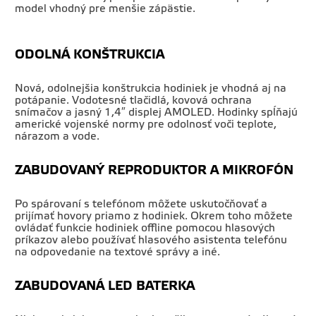
model vhodný pre menšie zápästie.
ODOLNÁ KONŠTRUKCIA
Nová, odolnejšia konštrukcia hodiniek je vhodná aj na
potápanie. Vodotesné tlačidlá, kovová ochrana
snímačov a jasný 1,4″ displej AMOLED. Hodinky spĺňajú
americké vojenské normy pre odolnosť voči teplote,
nárazom a vode.
ZABUDOVANÝ REPRODUKTOR A MIKROFÓN
Po spárovaní s telefónom môžete uskutočňovať a
prijímať hovory priamo z hodiniek. Okrem toho môžete
ovládať funkcie hodiniek offline pomocou hlasových
príkazov alebo používať hlasového asistenta telefónu
na odpovedanie na textové správy a iné.
ZABUDOVANÁ LED BATERKA