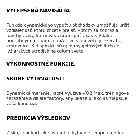
VYLEPŠENÁ NAVIGÁCIA
Funkcia dynamického výpočtu obchádzky umožňuje určiť
vzdialenosť, ktorú chcete prejsť. Potom sa zobrazia
návrhy trasy, ktoré vás vrátia späť v čase. Vďaka
podrobným mapám TopoActive si môžete prezerať aj
vrstevnice. K dispozícii sú aj mapy golfových ihrísk a
lyžiarskych stredísk na celom svete.
VÝKONNOSTNÉ FUNKCIE:
SKÓRE VYTRVALOSTI
Dynamické meranie, ktoré využíva VO2 Max, tréningové
zaťaženie a ďalšie faktory, aby ukázalo, ako sa zlepšuje
vaša kondícia.
PREDIKCIA VÝSLEDKOV
Získajte odhad, aké by mohlo byť vaše tempo na 5 km