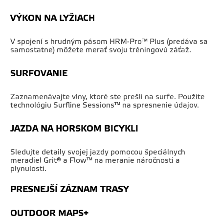
VÝKON NA LYŽIACH
V spojení s hrudným pásom HRM-Pro™ Plus (predáva sa
samostatne) môžete merať svoju tréningovú záťaž.
SURFOVANIE
Zaznamenávajte vlny, ktoré ste prešli na surfe. Použite
technológiu Surfline Sessions™ na spresnenie údajov.
JAZDA NA HORSKOM BICYKLI
Sledujte detaily svojej jazdy pomocou špeciálnych
meradiel Grit® a Flow™ na meranie náročnosti a
plynulosti.
PRESNEJŠÍ ZÁZNAM TRASY
OUTDOOR MAPS+