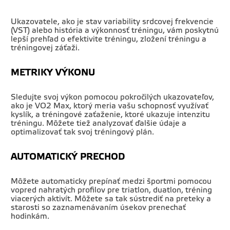
Ukazovatele, ako je stav variability srdcovej frekvencie
(VST) alebo história a výkonnosť tréningu, vám poskytnú
lepší prehľad o efektivite tréningu, zložení tréningu a
tréningovej záťaži.
METRIKY VÝKONU
Sledujte svoj výkon pomocou pokročilých ukazovateľov,
ako je VO2 Max, ktorý meria vašu schopnosť využívať
kyslík, a tréningové zaťaženie, ktoré ukazuje intenzitu
tréningu. Môžete tiež analyzovať ďalšie údaje a
optimalizovať tak svoj tréningový plán.
AUTOMATICKÝ PRECHOD
Môžete automaticky prepínať medzi športmi pomocou
vopred nahratých profilov pre triatlon, duatlon, tréning
viacerých aktivít. Môžete sa tak sústrediť na preteky a
starosti so zaznamenávaním úsekov prenechať
hodinkám.