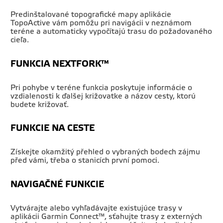
Predinštalované topografické mapy aplikácie
TopoActive vám pomôžu pri navigácii v neznámom
teréne a automaticky vypočítajú trasu do požadovaného
cieľa.
FUNKCIA NEXTFORK™
Pri pohybe v teréne funkcia poskytuje informácie o
vzdialenosti k ďalšej križovatke a názov cesty, ktorú
budete križovať.
FUNKCIE NA CESTE
Získejte okamžitý přehled o vybraných bodech zájmu
před vámi, třeba o stanicích první pomoci.
NAVIGAČNÉ FUNKCIE
Vytvárajte alebo vyhľadávajte existujúce trasy v
aplikácii Garmin Connect™, sťahujte trasy z externých