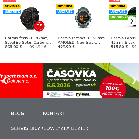
- 21%
- 6%
NOVINKA
NOVINKA
NOVINKA
UŠETRÍTE
UŠETRÍTE
UŠETRÍTE
ODPORÚČAME
Garmin fenix 8 - 47mm,
Garmin Instinct 3 - 50mm,
Garmin Forerun
Sapphire Solar, Carbon
AMOLED, Neo tropic,
42mm, Black
Gray DLC Titanium DLC,
865.00 €
1 094.94 €
Twilight silicone band
499.90 €
515.80 €
548
Black/Pebble Gray ban
(Limited)
BLOG
KONTAKT
SERVIS BICYKLOV, LYŽÍ A BEŽIEK