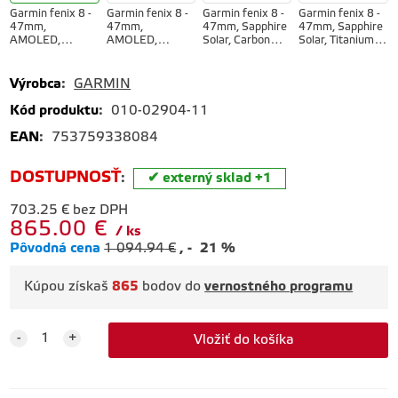
Garmin fenix 8 -
Garmin fenix 8 -
Garmin fenix 8 -
Garmin fenix 8 -
47mm,
47mm,
47mm, Sapphire
47mm, Sapphire
AMOLED,
AMOLED,
Solar, Carbon
Solar, Titanium,
Sapphire,
Sapphire, Carbon
Gray DLC
Yellow/Graphite
Titanium, Spark
Gray DLC
Titanium DLC,
band
Orange/Graphite
Titanium,
Black/Pebble
Výrobca
:
GARMIN
band
Black/Pebble
Gray ban
Gray band
Kód produktu
:
010-02904-11
EAN
:
753759338084
DOSTUPNOSŤ
:
externý sklad +1
703.25
€
bez DPH
865.00
€
ks
Pôvodná cena
1 094.94
€
-
21
%
Kúpou získaš
865
bodov do
vernostného programu