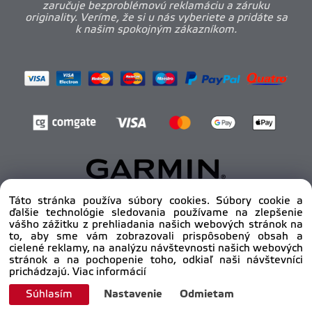
zaručuje bezproblémovú reklamáciu a záruku
originality. Veríme, že si u nás vyberiete a pridáte sa
k našim spokojným zákazníkom.
Táto stránka používa súbory cookies. Súbory cookie a
ďalšie technológie sledovania používame na zlepšenie
Copyright © 2012 - 2025
pro-body.sk, All rights
vášho zážitku z prehliadania našich webových stránok na
reserved | DAHA s.r.o.
to, aby sme vám zobrazovali prispôsobený obsah a
cielené reklamy, na analýzu návštevnosti našich webových
stránok a na pochopenie toho, odkiaľ naši návštevníci
prichádzajú.
Viac informácií
Súhlasím
Nastavenie
Odmietam
Vytvorené systémom ClickEshop.sk