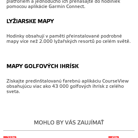
platforiem a jednoducho ich prenášajte do hodiniek
pomocou aplikácie Garmin Connect.
LYŽIARSKE MAPY
Hodinky obsahují v paměti přeinstalované podrobné
mapy více než 2.000 lyžařských resortů po celém světě.
MAPY GOLFOVÝCH IHRÍSK
Získajte predinštalovanú farebnú aplikáciu CourseView
obsahujúcu viac ako 43 000 golfových ihrísk z celého
sveta.
MOHLO BY VÁS ZAUJÍMAŤ