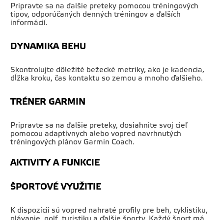
Pripravte sa na ďalšie preteky pomocou tréningových
tipov, odporúčaných denných tréningov a ďalších
informácií.
DYNAMIKA BEHU
Skontrolujte dôležité bežecké metriky, ako je kadencia,
dĺžka kroku, čas kontaktu so zemou a mnoho ďalšieho.
TRÉNER GARMIN
Pripravte sa na ďalšie preteky, dosiahnite svoj cieľ
pomocou adaptívnych alebo vopred navrhnutých
tréningových plánov Garmin Coach.
AKTIVITY A FUNKCIE
ŠPORTOVÉ VYUŽITIE
K dispozícii sú vopred nahraté profily pre beh, cyklistiku,
plávanie, golf, turistiku a ďalšie športy. Každý šport má