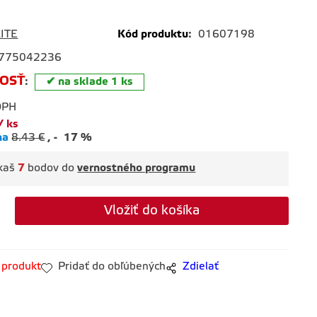
šedá
ITE
Kód produktu
:
01607198
775042236
OSŤ
:
na sklade 1 ks
DPH
ks
na
8.43
€
-
17
%
skaš
7
bodov do
vernostného programu
 produkt
Pridať do obľúbených
Zdielať