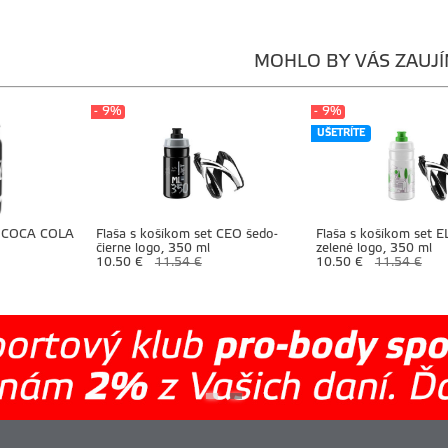
MOHLO BY VÁS ZAUJ
- 9%
- 9%
UŠETRÍTE
0 COCA COLA
Flaša s košíkom set CEO šedo-
Flaša s košíkom set 
čierne logo, 350 ml
zelené logo, 350 ml
10.50 €
11.54 €
10.50 €
11.54 €