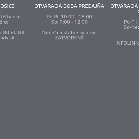
OŠICE
OTVÁRACIA DOBA PREDAJŇA
OTVÁRACIA 
VUB banke
Po-Pi: 10
:00 - 18:00
šice
So: 9:00 - 12:00
Po-Pi:
So-Ne
5 80 80 83
Nedeľa a štátne sviatky:
ody.sk
ZATVORENÉ
INFOLINK