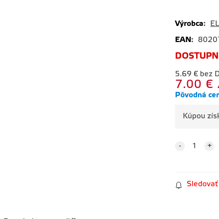
tmavo
zelená
Výrobca
:
EL
EAN
:
8020
DOSTUPN
5.69
€
bez 
7.00
€
Pôvodná ce
Kúpou zí
Sledovať