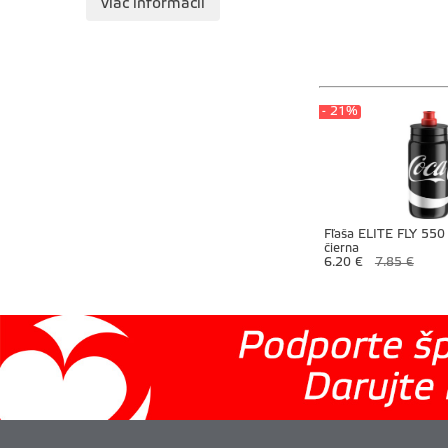
viac informácií
- 21%
Fľaša ELITE FLY 55
čierna
6.20 €
7.85 €