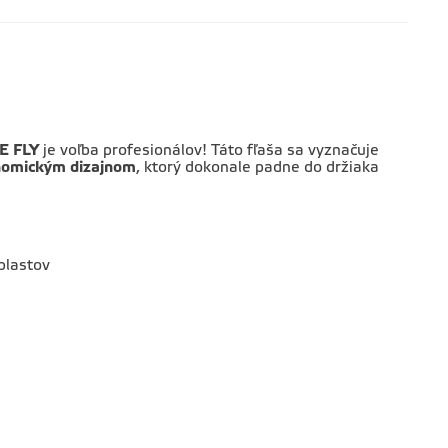
E FLY
je voľba profesionálov! Táto fľaša sa vyznačuje
onomickým dizajnom
, ktorý dokonale padne do držiaka
plastov