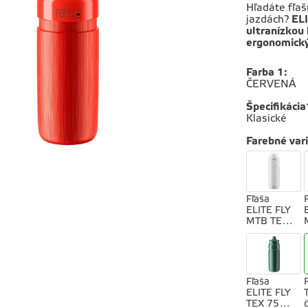
Hľadáte fľaš
jazdách?
EL
ultranízkou
ergonomick
Farba 1
:
ČERVENÁ
Špecifikácia
Klasické
Farebné var
Fľaša
ELITE FLY
MTB TEX
750
transparen
tná
Fľaša
ELITE FLY
TEX 750