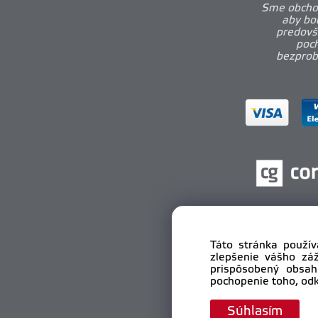
Sme obchod
aby bo
predovš
poch
bezprobl
Táto stránka použív
zlepšenie vášho zá
prispôsobený obsah
pochopenie toho, odk
Cop
Súhlasím