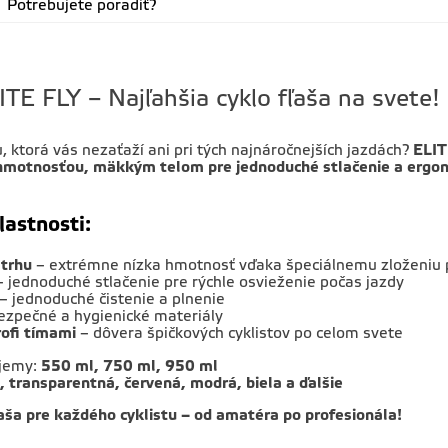
Potrebujete poradiť?
ITE FLY – Najľahšia cyklo fľaša na svete!
, ktorá vás nezaťaží ani pri tých najnáročnejších jazdách?
ELIT
 hmotnosťou, mäkkým telom pre jednoduché stlačenie a erg
lastnosti:
 trhu
– extrémne nízka hmotnosť vďaka špeciálnemu zloženiu 
 jednoduché stlačenie pre rýchle osvieženie počas jazdy
– jednoduché čistenie a plnenie
ezpečné a hygienické materiály
ofi tímami
– dôvera špičkových cyklistov po celom svete
jemy:
550 ml, 750 ml, 950 ml
, transparentná, červená, modrá, biela a ďalšie
aša pre každého cyklistu – od amatéra po profesionála!