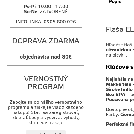
Popis
Po-Pi
: 10:00 - 17:00
So-Ne
: ZATVORENÉ
INFOLINKA: 0905 600 026
Fľaša EL
DOPRAVA ZDARMA
Hľadáte fľašu
ultranízkou
na bicykli.
objednávka nad 80€
Kľúčové v
VERNOSTNÝ
Najľahšia na
Mäkké telo
–
PROGRAM
Široké hrdlo
Bez BPA
– b
Používaná pr
Zapojte sa do nášho vernostného
programu a získajte viac z každého
Dostupné ob
nákupu! Stačí sa zaregistrovať,
Farby:
Čierna
zbierať body a využívať výhody,
ktoré vás čakajú
Perfektná fľ