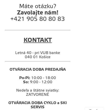
Máte otázku?
Zavolajte nám!
+421 905 80 80 83
KONTAKT
Letná 40 - pri VUB banke
040 01 Košice
OTVÁRACIA DOBA PREDAJŇA
Po-Pi:
10:00 - 18:00
So:
9:00 - 12:00
Nedeľa a štátne sviatky:
ZATVORENÉ
OTVÁRACIA DOBA CYKLO a SKI
SERVIS