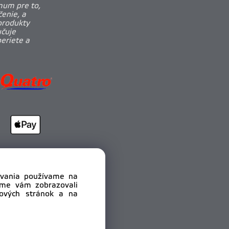
mum pre to,
enie, a
produkty
učuje
beriete a
dovania používame na
sme vám zobrazovali
bových stránok a na
.r.o.