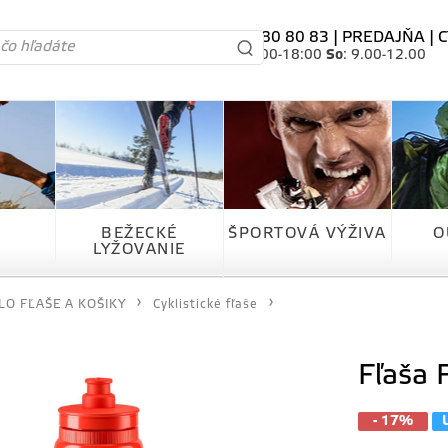
tel. 0905 80 80 83 |
PREDAJŇA
|
C
Po-Pia
: 10.00-18:00
So
: 9.00-12.00
BEŽECKÉ
ŠPORTOVÁ VÝŽIVA
O
LYŽOVANIE
LO FĽAŠE A KOŠIKY
Cyklistické fľaše
Fľaša 
- 17%