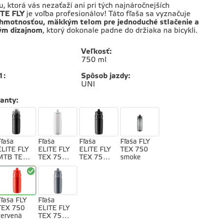
u, ktorá vás nezaťaží ani pri tých najnáročnejších
ITE FLY
je voľba profesionálov! Táto fľaša sa vyznačuje
 hmotnosťou, mäkkým telom pre jednoduché stlačenie a
ým dizajnom
, ktorý dokonale padne do držiaka na bicykli.
Veľkosť
:
750 ml
1
:
Spôsob jazdy
:
UNI
ianty
:
Fľaša
Fľaša
Fľaša
Fľaša FLY
ELITE FLY
ELITE FLY
ELITE FLY
TEX 750
MTB TEX
TEX 750
TEX 750
smoke
750 čierna
transparen
čierna
tná
Fľaša FLY
Fľaša
TEX 750
ELITE FLY
červená
TEX 750