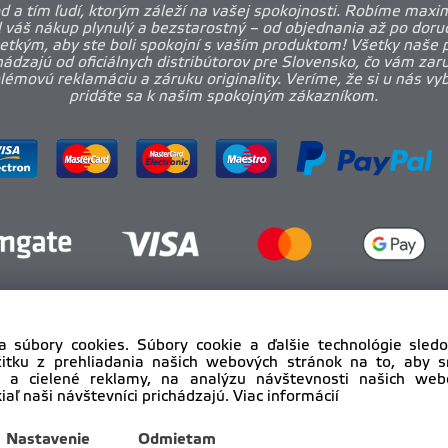
 a tím ľudí, ktorým záleží na vašej spokojnosti. Robíme maxi
l váš nákup plynulý a bezstarostný – od objednania až po doruč
etkým, aby ste boli spokojní s vaším produktom! Všetky naše 
ádzajú od oficiálnych distribútorov pre Slovensko, čo vám zar
émovú reklamáciu a záruku originality. Veríme, že si u nás vy
pridáte sa k našim spokojným zákazníkom.
a súbory cookies. Súbory cookie a ďalšie technológie sle
žitku z prehliadania našich webových stránok na to, aby 
 a cielené reklamy, na analýzu návštevnosti našich we
iaľ naši návštevníci prichádzajú.
Viac informácií
yright © 2012 - 2025
pro-body.sk, All rights reserved | DAHA s
Nastavenie
Odmietam