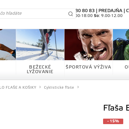
tel. 0905 80 80 83 |
PREDAJŇA
|
C
Po-Pia
: 10.00-18:00
So
: 9.00-12.00
BEŽECKÉ
ŠPORTOVÁ VÝŽIVA
O
LYŽOVANIE
LO FĽAŠE A KOŠIKY
Cyklistické fľaše
Fľaša 
- 15%