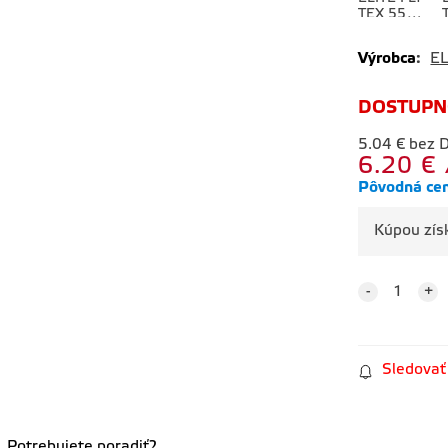
TEX 550
šedá
Výrobca
:
EL
Fľaša FLY
DOSTUPN
TEX 550
transparen
5.04
€
bez 
tná čierny
6.20
€
vrchnák
Pôvodná ce
Kúpou zí
Sledovať
Potrebujete poradiť?