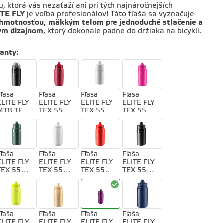
u, ktorá vás nezaťaží ani pri tých najnáročnejších
ITE FLY
je voľba profesionálov! Táto fľaša sa vyznačuje
 hmotnosťou, mäkkým telom pre jednoduché stlačenie a
ým dizajnom
, ktorý dokonale padne do držiaka na bicykli.
ianty
:
Fľaša
Fľaša
Fľaša
Fľaša
ELITE FLY
ELITE FLY
ELITE FLY
ELITE FLY
MTB TEX
TEX 550
TEX 550
TEX 550
550 čierna
amarantov
biela
ružová fluo
á
Fľaša
Fľaša
Fľaša
Fľaša
ELITE FLY
ELITE FLY
ELITE FLY
ELITE FLY
TEX 550
TEX 550
TEX 550
TEX 550
tmavo
transparen
červená
čierna
zelená
tná
Fľaša
Fľaša
Fľaša
Fľaša
ELITE FLY
ELITE FLY
ELITE FLY
ELITE FLY