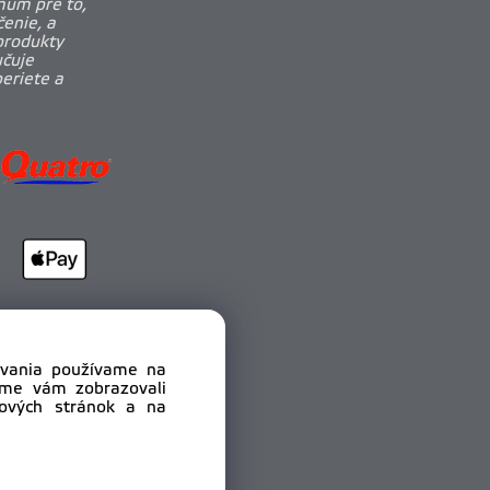
mum pre to,
enie, a
produkty
učuje
beriete a
dovania používame na
sme vám zobrazovali
bových stránok a na
.r.o.