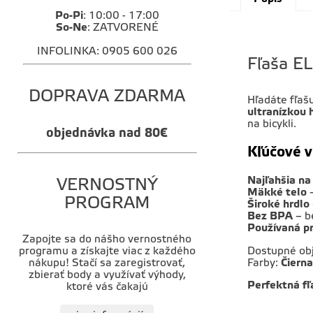
Po-Pi
: 10:00 - 17:00
So-Ne
: ZATVORENÉ
INFOLINKA: 0905 600 026
Fľaša EL
DOPRAVA ZDARMA
Hľadáte fľašu
ultranízkou
na bicykli.
objednávka nad 80€
Kľúčové v
Najľahšia na
VERNOSTNÝ
Mäkké telo
–
PROGRAM
Široké hrdlo
Bez BPA
– b
Používaná pr
Zapojte sa do nášho vernostného
Dostupné ob
programu a získajte viac z každého
Farby:
Čierna
nákupu! Stačí sa zaregistrovať,
zbierať body a využívať výhody,
Perfektná fľ
ktoré vás čakajú