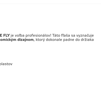
E FLY
je voľba profesionálov! Táto fľaša sa vyznačuje
onomickým dizajnom
, ktorý dokonale padne do držiaka
plastov