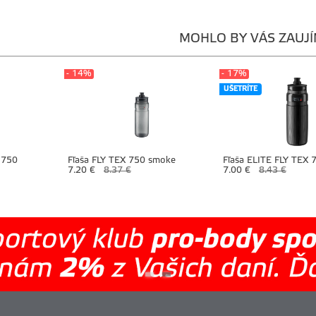
MOHLO BY VÁS ZAUJ
- 14%
- 17%
UŠETRÍTE
 750
Fľaša FLY TEX 750 smoke
Fľaša ELITE FLY TEX 7
7.20 €
8.37 €
7.00 €
8.43 €