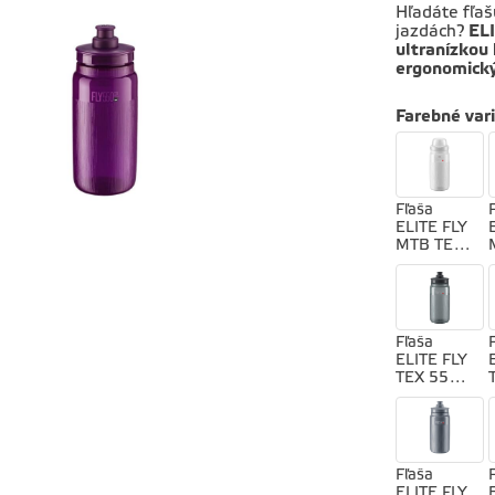
Hľadáte fľaš
jazdách?
EL
ultranízkou
ergonomick
Farebné var
Fľaša
ELITE FLY
MTB TEX
550
transparen
tná
Fľaša
ELITE FLY
TEX 550
smoke
Fľaša
ELITE FLY