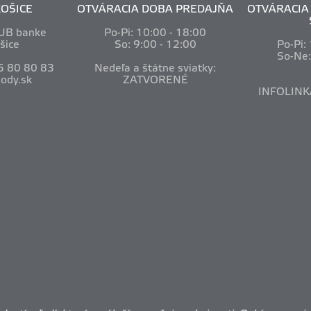
OŠICE
OTVÁRACIA DOBA PREDAJŇA
OTVÁRACIA 
VUB banke
Po-Pi: 10
:00 - 18:00
šice
So: 9:00 - 12:00
Po-Pi:
So-Ne
5 80 80 83
Nedeľa a štátne sviatky:
ody.sk
ZATVORENÉ
INFOLINK