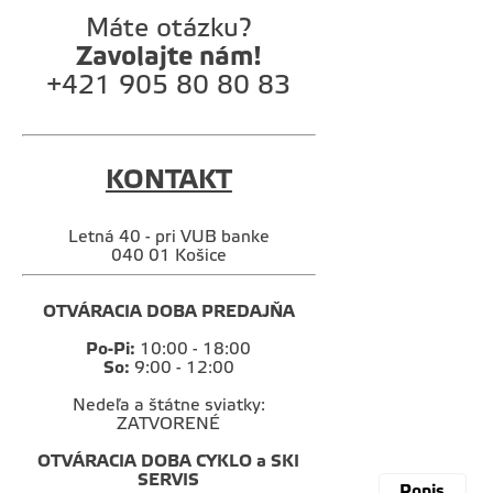
Máte otázku?
Zavolajte nám!
+421 905 80 80 83
KONTAKT
Letná 40 - pri VUB banke
040 01 Košice
OTVÁRACIA DOBA PREDAJŇA
Po-Pi:
10:00 - 18:00
So:
9:00 - 12:00
Nedeľa a štátne sviatky:
ZATVORENÉ
OTVÁRACIA DOBA CYKLO a SKI
SERVIS
Popis