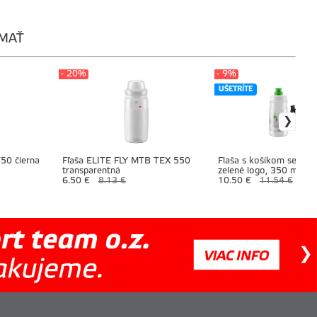
ÍMAŤ
- 20%
- 9%
UŠETRÍTE
50 čierna
Fľaša ELITE FLY MTB TEX 550
Flaša s košíkom set E
transparentná
zelené logo, 350 ml
6.50 €
8.13 €
10.50 €
11.54 €