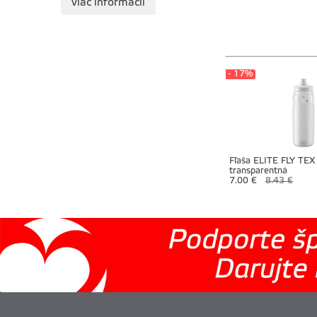
viac informácií
- 17%
Fľaša ELITE FLY TEX
transparentná
7.00 €
8.43 €