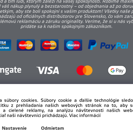
 a tím ľudí, ktorým záleží na vašej spokojnosti. Robíme maxi
l váš nákup plynulý a bezstarostný – od objednania až po doruč
etkým, aby ste boli spokojní s vaším produktom! Všetky naše 
ádzajú od oficiálnych distribútorov pre Slovensko, čo vám zar
émovú reklamáciu a záruku originality. Veríme, že si u nás vy
pridáte sa k našim spokojným zákazníkom.
a súbory cookies. Súbory cookie a ďalšie technológie sle
žitku z prehliadania našich webových stránok na to, aby 
 a cielené reklamy, na analýzu návštevnosti našich we
iaľ naši návštevníci prichádzajú.
Viac informácií
yright © 2012 - 2025
pro-body.sk, All rights reserved | DAHA s
Nastavenie
Odmietam