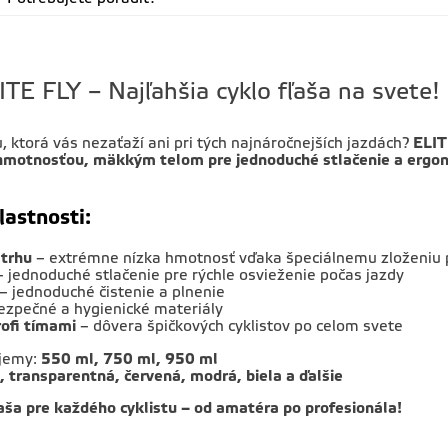
ITE FLY – Najľahšia cyklo fľaša na svete!
, ktorá vás nezaťaží ani pri tých najnáročnejších jazdách?
ELIT
 hmotnosťou, mäkkým telom pre jednoduché stlačenie a erg
lastnosti:
 trhu
– extrémne nízka hmotnosť vďaka špeciálnemu zloženiu 
 jednoduché stlačenie pre rýchle osvieženie počas jazdy
– jednoduché čistenie a plnenie
ezpečné a hygienické materiály
ofi tímami
– dôvera špičkových cyklistov po celom svete
jemy:
550 ml, 750 ml, 950 ml
, transparentná, červená, modrá, biela a ďalšie
aša pre každého cyklistu – od amatéra po profesionála!