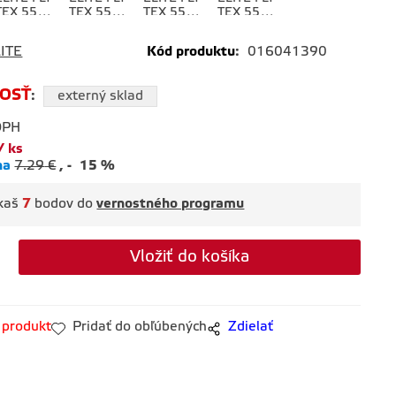
TEX 550
TEX 550
TEX 550
TEX 550
žltá
béžová
fialová
modrá
tmavá
ITE
Kód produktu
:
016041390
OSŤ
:
externý sklad
DPH
ks
na
7.29
€
-
15
%
skaš
7
bodov do
vernostného programu
 produkt
Pridať do obľúbených
Zdielať