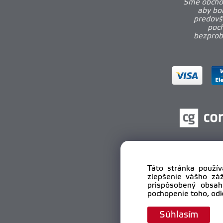
Sme obchod
aby bo
predovš
poch
bezprobl
Táto stránka použív
zlepšenie vášho zá
prispôsobený obsah
pochopenie toho, odk
Cop
Súhlasím