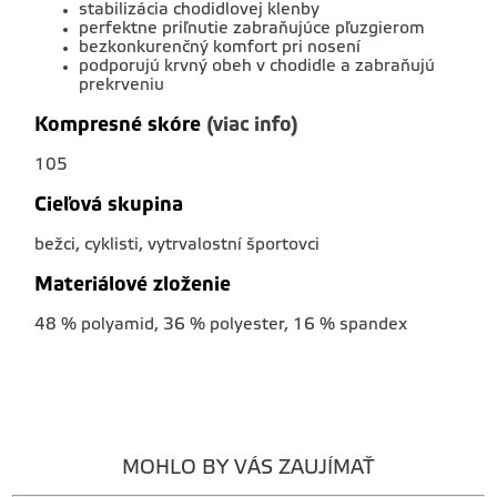
stabilizácia chodidlovej klenby
perfektne priľnutie zabraňujúce pľuzgierom
bezkonkurenčný komfort pri nosení
podporujú krvný obeh v chodidle a zabraňujú
prekrveniu
(viac info)
Kompresné skóre
105
Cieľová skupina
bežci, cyklisti, vytrvalostní športovci
Materiálové zloženie
48 % polyamid, 36 % polyester, 16 % spandex
MOHLO BY VÁS ZAUJÍMAŤ