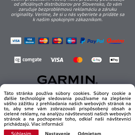
od oficiálnych distribútorov pre Slovensko, čo vám
zaručuje bezproblémovú reklamáciu a záruku
originality. Veríme, že si u nás vyberiete a pridáte sa
k našim spokojným zákazníkom.
Táto stránka používa súbory cookies. Súbory cookie a
ďalšie technológie sledovania používame na zlepšenie
Copyright © 2012 - 2025
pro-body.sk, All rights
vášho zážitku z prehliadania našich webových stránok na
reserved | DAHA s.r.o.
to, aby sme vám zobrazovali prispôsobený obsah a
cielené reklamy, na analýzu návštevnosti našich webových
stránok a na pochopenie toho, odkiaľ naši návštevníci
prichádzajú.
Viac informácií
Súhlasím
Nastavenie
Odmietam