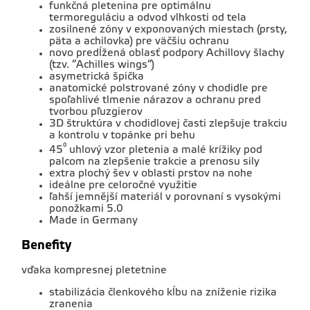
funkčná pletenina pre optimálnu
termoreguláciu a odvod vlhkosti od tela
zosilnené zóny v exponovaných miestach (prsty,
päta a achilovka) pre väčšiu ochranu
novo predĺžená oblasť podpory Achillovy šlachy
(tzv. “Achilles wings“)
asymetrická špička
anatomické polstrované zóny v chodidle pre
spoľahlivé tlmenie nárazov a ochranu pred
tvorbou pľuzgierov
3D štruktúra v chodidlovej časti zlepšuje trakciu
a kontrolu v topánke pri behu
°
45
uhlový vzor pletenia a malé krížiky pod
palcom na zlepšenie trakcie a prenosu sily
extra plochý šev v oblasti prstov na nohe
ideálne pre celoročné využitie
ľahší jemnější materiál v porovnaní s vysokými
ponožkami 5.0
Made in Germany
Benefity
vďaka kompresnej pletetnine
stabilizácia členkového kĺbu na zníženie rizika
zranenia