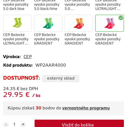
CEP Bežecké
CEP Bežecké
CEP Bežecké
CEP Bežecké
vysoké ponožky
vysoké ponožky
vysoké ponožky
vysoké ponožky
5.0 dark blue
5.0 black/lime
5.0
ULTRALIGHT
marigold/burgun
PRO čierne
dy
CEP Bežecké
CEP Bežecké
CEP Bežecké
CEP Bežecké
vysoké ponožky
vysoké ponožky
vysoké ponožky
vysoké ponožky
ULTRALIGHT
GRADIENT
GRADIENT
GRADIENT
PRO limetkové
Výrobca
:
CEP
Kód produktu
:
WP2AAR4000
CEP Bežecké
CEP Bežecké
CEP Bežecké
vysoké ponožky
vysoké ponožky
vysoké ponožky
DOSTUPNOSŤ
5.0 neon/coral
5.0 grey
5.0 lime/black
:
externý sklad
24.35
€
bez DPH
29.95
€
ks
Kúpou získaš
30
bodov do
vernostného programu