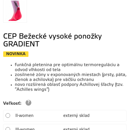
CEP Bežecké vysoké ponožky
GRADIENT
NOVINKA
funkčná pletenina pre optimálnu termoreguláciu a
odvod vlhkosti od tela
zosilnené zóny v exponovaných miestach (prsty, päta,
členok a achilovka) pre väčšiu ochranu
novo rozšírená oblasť podpory Achillovej šľachy (tzv.
“Achilles wings“)
Veľkosť
:
II-women
externý sklad
III-women
externý sklad