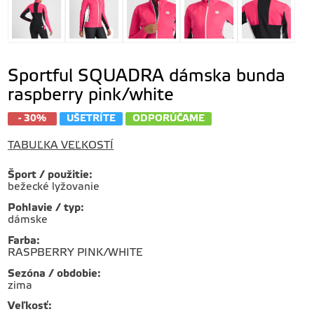
Sportful SQUADRA dámska bunda
raspberry pink/white
- 30%
UŠETRÍTE
ODPORÚČAME
TABUĽKA VEĽKOSTÍ
Šport / použitie
:
bežecké lyžovanie
Pohlavie / typ
:
dámske
Farba
:
RASPBERRY PINK/WHITE
Sezóna / obdobie
:
zima
Veľkosť
: