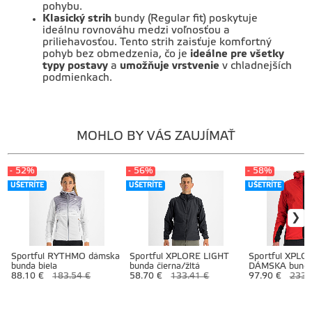
pohybu.
Klasický strih
bundy (Regular fit) poskytuje
ideálnu rovnováhu medzi voľnosťou a
priliehavosťou. Tento strih zaisťuje komfortný
pohyb bez obmedzenia, čo je
ideálne pre všetky
typy postavy
a
umožňuje vrstvenie
v chladnejších
podmienkach.
MOHLO BY VÁS ZAUJÍMAŤ
- 52%
- 56%
- 58%
UŠETRÍTE
UŠETRÍTE
UŠETRÍTE
Sportful RYTHMO dámska
Sportful XPLORE LIGHT
Sportful XPLO
bunda biela
bunda čierna/žltá
DÁMSKA bunda
88.10 €
183.54 €
58.70 €
133.41 €
97.90 €
233.