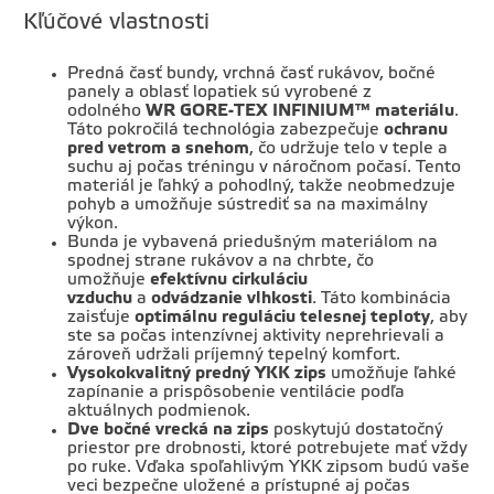
Kľúčové vlastnosti
Predná časť bundy, vrchná časť rukávov, bočné
panely a oblasť lopatiek sú vyrobené z
odolného
WR GORE-TEX INFINIUM™ materiálu
.
Táto pokročilá technológia zabezpečuje
ochranu
pred vetrom a snehom
, čo udržuje telo v teple a
suchu aj počas tréningu v náročnom počasí. Tento
materiál je ľahký a pohodlný, takže neobmedzuje
pohyb a umožňuje sústrediť sa na maximálny
výkon.
Bunda je vybavená priedušným materiálom na
spodnej strane rukávov a na chrbte, čo
umožňuje
efektívnu cirkuláciu
vzduchu
a
odvádzanie vlhkosti
. Táto kombinácia
zaisťuje
optimálnu reguláciu telesnej teploty
, aby
ste sa počas intenzívnej aktivity neprehrievali a
zároveň udržali príjemný tepelný komfort.
Vysokokvalitný predný
YKK zips
umožňuje ľahké
zapínanie a prispôsobenie ventilácie podľa
aktuálnych podmienok.
Dve bočné vrecká na zips
poskytujú dostatočný
priestor pre drobnosti, ktoré potrebujete mať vždy
po ruke. Vďaka spoľahlivým YKK zipsom budú vaše
veci bezpečne uložené a prístupné aj počas