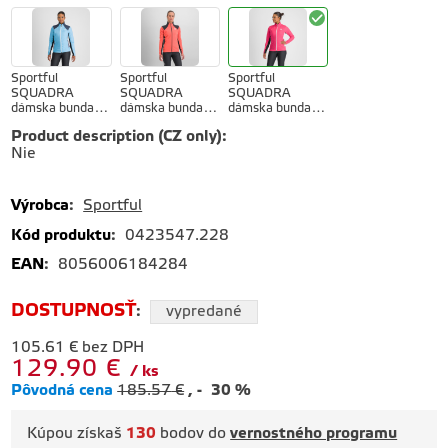
tmavomodrá
žltá
black/natural
galaxy
gray
blue/raspberry
pink
Sportful
Sportful
Sportful
SQUADRA
SQUADRA
SQUADRA
dámska bunda
dámska bunda
dámska bunda
blue
pompelmo/black
raspberry
Product description (CZ only)
:
aquarius/galaxy
pink/white
Nie
blue
Výrobca
:
Sportful
Kód produktu
:
0423547.228
EAN
:
8056006184284
DOSTUPNOSŤ
:
vypredané
105.61
€
bez DPH
129.90
€
ks
Pôvodná cena
185.57
€
-
30
%
Kúpou získaš
130
bodov do
vernostného programu