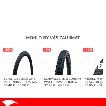
MOHLO BY VÁS ZAUJÍMAŤ
- 36%
- 9%
- 40%
SCHWALBE plášť ONE
SCHWALBE plášť JOHNNY
MICHELIN WIL
PLUS 700x25C (25-622 )
WATTS 29x2.35 (60-622)
27.5x2.40 (61
67TPI SmartGuard
36.40 €
56.88 €
67TPI DD RaceGuard
37.30 €
40.99 €
3x60TPI TLR
50.60 €
84.3
TwinSkin Folding 415g