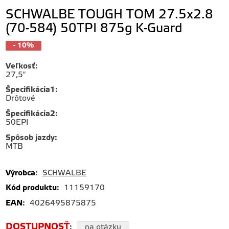
SCHWALBE TOUGH TOM 27.5x2.8
(70-584) 50TPI 875g K-Guard
- 10%
Veľkosť
:
27,5"
Špecifikácia1
:
Drôtové
Špecifikácia2
:
50EPI
Spôsob jazdy
:
MTB
Výrobca
:
SCHWALBE
Kód produktu
:
11159170
EAN
:
4026495875875
DOSTUPNOSŤ
:
na otázku