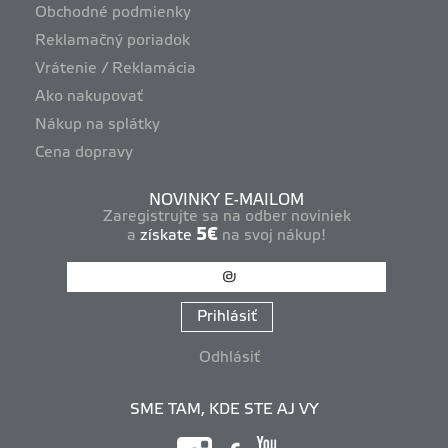
Obchodné podmienky
Reklamačný poriadok
Vrátenie / Reklamácia
Ako nakupovať
Nákup na splátky
Cena dopravy
NOVINKY E-MAILOM
Zaregistrujte sa na odber noviniek
5€
a
získate
na svoj nákup!
Prihlásiť
Odhlásiť
SME TAM, KDE STE AJ VY