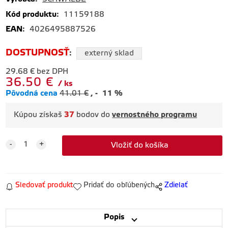
Kód produktu
:
11159188
EAN
:
4026495887526
DOSTUPNOSŤ
:
externý sklad
29.68
€
bez DPH
36.50
€
ks
Pôvodná cena
41.01
€
-
11
%
Kúpou získaš
37
bodov do
vernostného programu
Sledovať produkt
Pridať do obľúbených
Zdielať
Popis