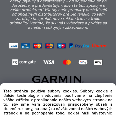
nákup plynulý a bezstarostný – od objednania až po
doručenie, a predovšetkým, aby ste boli spokojní s
vaším produktom! Všetky naše produkty pochádzajú
od oficiálnych distribútorov pre Slovensko, čo vám
zaručuje bezproblémovú reklamáciu a záruku
originality. Veríme, že si u nás vyberiete a pridáte sa
k našim spokojným zákazníkom.
Táto stránka používa súbory cookies. Súbory cookie a
ďalšie technológie sledovania používame na zlepšenie
Copyright © 2012 - 2025
pro-body.sk, All rights
vášho zážitku z prehliadania našich webových stránok na
reserved | DAHA s.r.o.
to, aby sme vám zobrazovali prispôsobený obsah a
cielené reklamy, na analýzu návštevnosti našich webových
stránok a na pochopenie toho, odkiaľ naši návštevníci