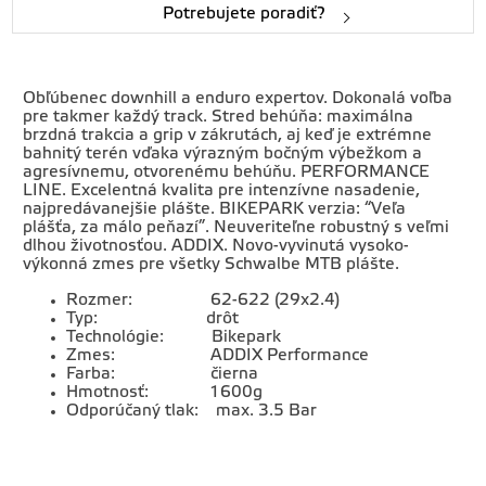
Potrebujete poradiť?
Obľúbenec downhill a enduro expertov. Dokonalá voľba
pre takmer každý track. Stred behúňa: maximálna
brzdná trakcia a grip v zákrutách, aj keď je extrémne
bahnitý terén vďaka výrazným bočným výbežkom a
agresívnemu, otvorenému behúňu. PERFORMANCE
LINE. Excelentná kvalita pre intenzívne nasadenie,
najpredávanejšie plášte. BIKEPARK verzia: “Veľa
plášťa, za málo peňazí”. Neuveriteľne robustný s veľmi
dlhou životnosťou. ADDIX. Novo-vyvinutá vysoko-
výkonná zmes pre všetky Schwalbe MTB plášte.
Rozmer: 62-622 (29x2.4)
Typ: drôt
Technológie: Bikepark
Zmes: ADDIX Performance
Farba: čierna
Hmotnosť: 1600g
Odporúčaný tlak: max. 3.5 Bar