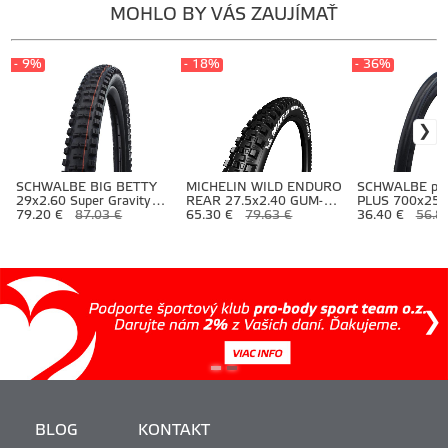
MOHLO BY VÁS ZAUJÍMAŤ
- 9%
- 18%
- 36%
SCHWALBE BIG BETTY
MICHELIN WILD ENDURO
SCHWALBE plá
29x2.60 Super Gravity
REAR 27.5x2.40 GUM-
PLUS 700x25C 
TLE
79.20 €
87.03 €
X3D
65.30 €
79.63 €
67TPI SmartGu
36.40 €
56.8
TwinSkin Foldi
BLOG
KONTAKT