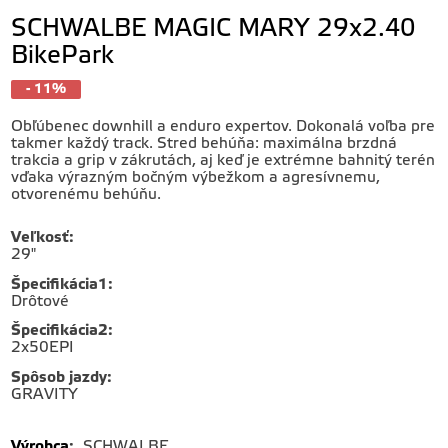
SCHWALBE MAGIC MARY 29x2.40
BikePark
- 11%
Obľúbenec downhill a enduro expertov. Dokonalá voľba pre
takmer každý track. Stred behúňa: maximálna brzdná
trakcia a grip v zákrutách, aj keď je extrémne bahnitý terén
vďaka výrazným bočným výbežkom a agresívnemu,
otvorenému behúňu.
Veľkosť
:
29"
Špecifikácia1
:
Drôtové
Špecifikácia2
:
2x50EPI
Spôsob jazdy
:
GRAVITY
Výrobca
:
SCHWALBE