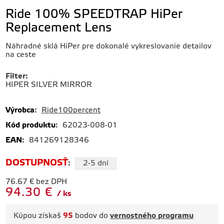
Ride 100% SPEEDTRAP HiPer
Replacement Lens
Náhradné sklá HiPer pre dokonalé vykreslovanie detailov
na ceste
Filter
:
HIPER SILVER MIRROR
Výrobca
:
Ride100percent
Kód produktu
:
62023-008-01
EAN
:
841269128346
DOSTUPNOSŤ
:
2-5 dní
76.67
€
bez DPH
94.30
€
ks
Kúpou získaš
95
bodov do
vernostného programu