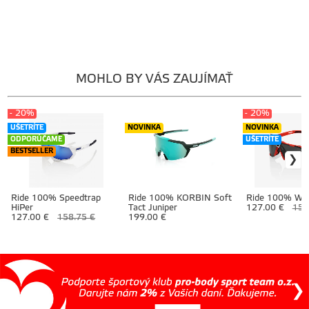
MOHLO BY VÁS ZAUJÍMAŤ
- 20%
- 20%
UŠETRÍTE
NOVINKA
NOVINKA
ODPORÚČAME
UŠETRÍTE
BESTSELLER
Ride 100% Speedtrap
Ride 100% KORBIN Soft
Ride 100% W
HiPer
Tact Juniper
127.00 €
158
127.00 €
158.75 €
199.00 €