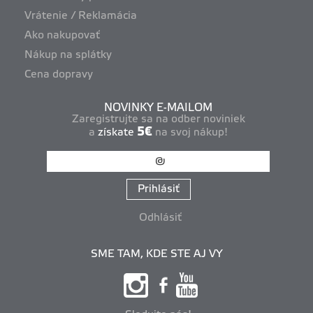
Vrátenie / Reklamácia
Ako nakupovať
Nákup na splátky
Cena dopravy
NOVINKY E-MAILOM
Zaregistrujte sa na odber noviniek
5€
a
získate
na svoj nákup!
Prihlásiť
Odhlásiť
SME TAM, KDE STE AJ VY