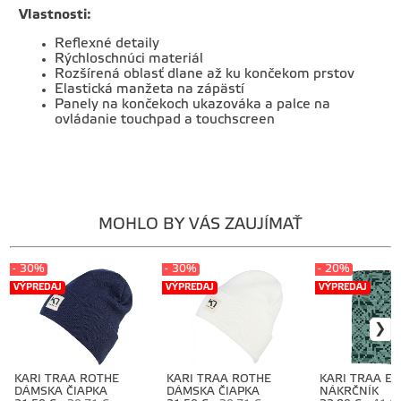
Vlastnosti:
Reflexné detaily
Rýchloschnúci materiál
Rozšírená oblasť dlane až ku končekom prstov
Elastická manžeta na zápästí
Panely na končekoch ukazováka a palce na
ovládanie touchpad a touchscreen
MOHLO BY VÁS ZAUJÍMAŤ
- 30%
- 30%
- 20%
VÝPREDAJ
VÝPREDAJ
VÝPREDAJ
KARI TRAA ROTHE
KARI TRAA ROTHE
KARI TRAA EL
DÁMSKA ČIAPKA
DÁMSKA ČIAPKA
NÁKRČNÍK