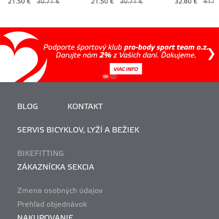
21.50 €
30.71 €
21.50 €
30.71 €
32.80 €
41.0
BLOG
KONTAKT
SERVIS BICYKLOV, LYŽÍ A BEŽIEK
BIKEFITTING
ZÁKAZNÍCKA SEKCIA
Zmena osobných údajov
Prehľad objednávok
NAKUPOVANIE