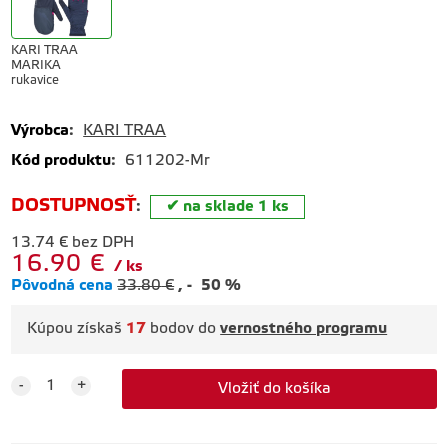
KARI TRAA
MARIKA
rukavice
Výrobca
:
KARI TRAA
Kód produktu
:
611202-Mr
DOSTUPNOSŤ
:
na sklade 1 ks
13.74
€
bez DPH
16.90
€
ks
Pôvodná cena
33.80
€
-
50
%
Kúpou získaš
17
bodov do
vernostného programu