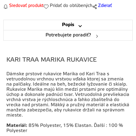
Sledovať produkt
Pridať do obľúbených
Zdielať
Popis
Potrebujete poradiť?
KARI TRAA MARIKA RUKAVICE
Dámske prstové rukavice Marika od Kari Traa s
vetruodolnou vrchnou vrstvou vďaka ktorej sa zmenia
na palčiaky. Ideálne na beh, bežecké lyžovanie či skialp.
Rukavice Marika majú klin medzi prstami pre optimálny
úchop a dokonale padnúci tvar. Vetruodolná prevliekacia
vrchná vrstva je rýchloschnúca a ľahko zbaliteľná do
vrecka nad prstami. Mäkký a pružný materiál a elastická
manžeta zabezpečia, aby rukavice držali na správnom
mieste.
Materiál:
85% Polyester, 15% Elastan. Ďalší : 100 %
Polyester